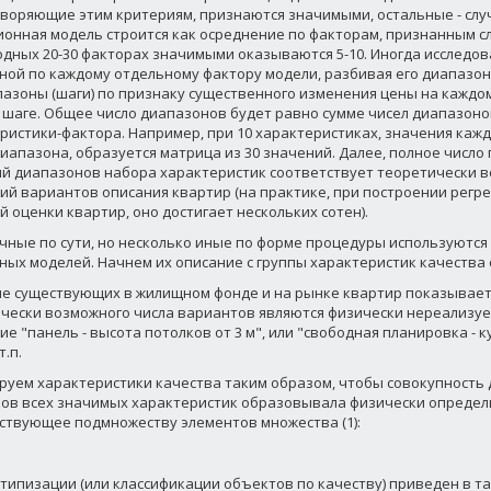
воряющие этим критериям, признаются значимыми, остальные - слу
ионная модель строится как осреднение по факторам, признанным 
одных 20-30 факторах значимыми оказываются 5-10. Иногда исследов
ной по каждому отдельному фактору модели, разбивая его диапазо
азоны (шаги) по признаку существенного изменения цены на каждом
 шаге. Общее число диапазонов будет равно сумме чисел диапазон
ристики-фактора. Например, при 10 характеристиках, значения каж
диапазона, образуется матрица из 30 значений. Далее, полное число
й диапазонов набора характеристик соответствует теоретически 
ий вариантов описания квартир (на практике, при построении регр
й оценки квартир, оно достигает нескольких сотен).
чные по сути, но несколько иные по форме процедуры используются
ных моделей. Начнем их описание с группы характеристик качества 
е существующих в жилищном фонде и на рынке квартир показывает,
чески возможного числа вариантов являются физически нереализу
ие "панель - высота потолков от 3 м", или "свободная планировка -
т.п.
руем характеристики качества таким образом, чтобы совокупность 
ов всех значимых характеристик образовывала физически определ
ствующее подмножеству элементов множества (1):
типизации (или классификации объектов по качеству) приведен в та