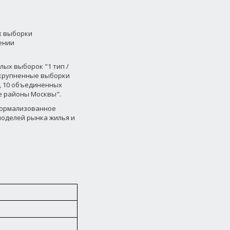
х выборки
ении
ых выборок "1 тип /
 укрупненные выборки
", 10 объединенных
се районы Москвы".
формализованное
оделей рынка жилья и