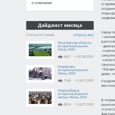
о компании
(с прим
созданн
подхода
недвижим
Дайджест месяца
Характе
Статьи по темам
открыть все
- число
расстоян
Московская область,
вторичный рынок.
- диапа
Июль 2020
- колич
санузлов
6821
02.08.2020
- качес
санузла,
Кемерово,
- бинар
вторичный рынок.
Июнь 2020
дома - п
7166
24.07.2020
Раздели
местопо
Новосибирск,
вторичный рынок
жилья. Июнь 2020
В теори
6524
24.07.2020
рыночно
статист
факторо