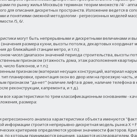
ерами по рынку жилья Москвы) в терминах теории множеств /4/ - апп
ого для описания дискретных пространств. Изложение ведется в соп
ми и понятиями смежной методологии - регрессионных моделей мас
ости /5, 6/.
ристики могут быть непрерывными и дискретными величинами и вы
м (значения размера кухни, высоты потолка, декартовых координат 
ия до ближайшей станции метро, и т.п.);
зоном чисел (диапазон значений периода строительства, высоты потол
ественным признаком (этажность дома, этаж расположения квартиры,
, число балконов, и т.п.);
твенным признаком (материал несущих конструкций, материал наруж
 тип планировки, ориентация окон во двор или на проезжую часть, и т
ным признаком "да-нет" (наличие лифта в доме, наличие телефона в 
осле реконструкции, капремонта, и т.д.).
м все характеристики по трем классификационным основаниям - кач
ложения, размера:
и регрессионного анализа характеристики объекта именуются "факт
й информации строится непрерывно-дискретная модель рынка X = F (
ических критериев определяются уровни значимости факторов. Кр
в, по которым принимаются решения, задаются исследователем. Фа