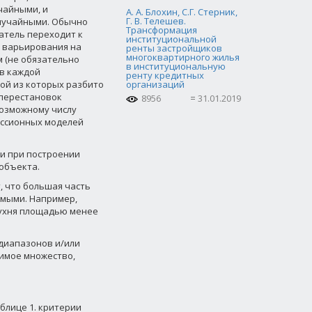
чайными, и
А. А. Блохин, С.Г. Стерник,
Г. В. Телешев.
случайными. Обычно
Трансформация
атель переходит к
институциональной
н варьирования на
ренты застройщиков
многоквартирного жилья
 (не обязательно
в институциональную
ов каждой
ренту кредитных
дой из которых разбито
организаций
 перестановок
8956
31.01.2019
возможному числу
ессионных моделей
 и при построении
объекта.
 что большая часть
емыми. Например,
 кухня площадью менее
диапазонов и/или
имое множество,
блице 1. критерии