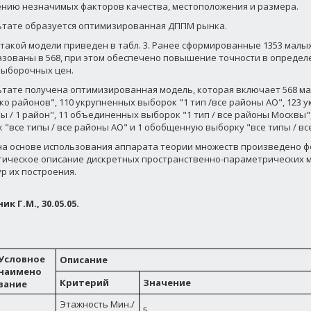
нию незначимых факторов качества, местоположения и размера.
ьтате образуется оптимизированная ДППМ рынка.
такой модели приведен в табл. 3. Ранее сформированные 1353 малы
зованы в 568, при этом обеспечено повышение точности в определ
ыборочных цен.
ьтате получена оптимизированная модель, которая включает 568 мал
ко районов", 110 укрупненных выборок "1 тип /все районы АО", 123
пы / 1 район", 11 объединенных выборок "1 тип / все районы Москвы
 "все типы / все районы АО" и 1 обобщенную выборку "все типы / в
на основе использования аппарата теории множеств произведено 
ическое описание дискретных пространственно-параметрических м
р их построения.
к Г.М., 30.05.05.
Условное
Описание
наимено
Критерий
Значение
вание
Этажность Мин./
5