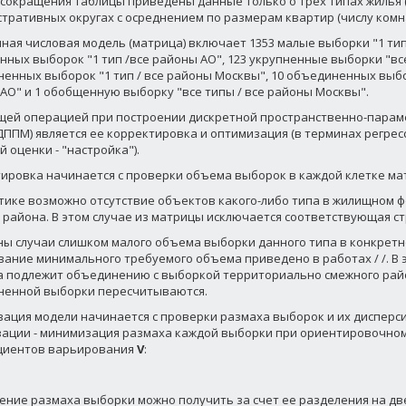
я сокращения таблицы приведены данные только о трех типах жилья (и
тративных округах с осреднением по размерам квартир (числу комна
ная числовая модель (матрица) включает 1353 малые выборки "1 тип /
нных выборок "1 тип /все районы АО", 123 укрупненные выборки "все 
енных выборок "1 тип / все районы Москвы", 10 объединенных выбор
АО" и 1 обобщенную выборку "все типы / все районы Москвы".
ей операцией при построении дискретной пространственно-парам
ДППМ) является ее корректировка и оптимизация (в терминах регре
 оценки - "настройка").
ировка начинается с проверки объема выборок в каждой клетке матр
тике возможно отсутствие объектов какого-либо типа в жилищном ф
 района. В этом случае из матрицы исключается соответствующая ст
ы случаи слишком малого объема выборки данного типа в конкрет
вание минимального требуемого объема приведено в работах / /. В 
 подлежит объединению с выборкой территориально смежного рай
енной выборки пересчитываются.
ация модели начинается с проверки размаха выборок и их дисперси
ации - минимизация размаха каждой выборки при ориентировочно
циентов варьирования
V
:
ние размаха выборки можно получить за счет ее разделения на дв