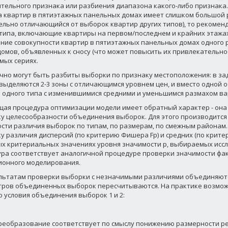
тельного признака или разбиения диапазона какого-либо признака.
 квартир в пятиэтажных панельных домах имеет слишком большой
ельно отличающийся от выборок квартир других типов), то рекоменд
типа, включающие квартиры на первом/последнем и крайних этажах
ние совокупности квартир в пятиэтажных панельных домах одного 
домов, объявленных к сносу (что может повысить их привлекательнос
мых сериях.
чно могут быть разбиты выборки по признаку местоположения: в з
выделяются 2-3 зоны с отличающимся уровнем цен, и вместо одной о
 одного типа с изменившимися средними и уменьшимся размахом в
ая процедура оптимизации модели имеет обратный характер - она
у целесообразности объединения выборок. Для этого производится
сти различия выборок по типам, по размерам, по смежным районам
у различия дисперсий (по критерию Фишера Fp) и средних (по критер
х критериальных значениях уровня значимости р, выбираемых иссл
ра соответствует аналогичной процедуре проверки значимости фа
ионного моделирования.
льтатам проверки выборки с незначимыми различиями объединяютс
ров объединенных выборок пересчитываются. На практике возмо
о условия объединения выборок 1 и 2:
реобразование соответствует по смыслу понижению размерности ре