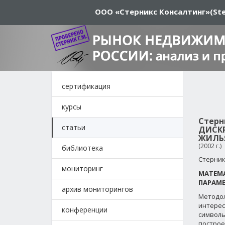
ООО «Стерникс Консалтинг»
(Ste
сертификация
курсы
Стерн
статьи
ДИСК
ЖИЛЬ
(2002 г.)
библиотека
Стерник
мониторинг
МАТЕМА
ПАРАМЕ
архив мониторингов
Методол
интерес
конференции
символь
построе