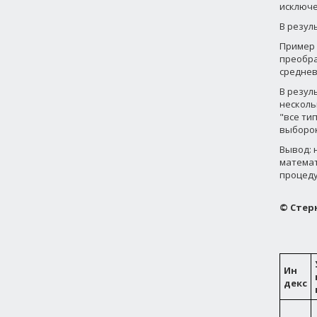
исключе
В резул
Пример 
преобра
среднев
В резул
несколь
"все ти
выборок
Вывод: 
математ
процеду
© Стерни
Ин
декс