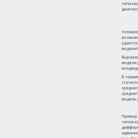
типизац
диапазо
Условие 
возможн
удается
выделить
Выражен
модели 
входящи
В терми
статист
среднег
среднег
модель
Пример 
типов к
диффере
админис