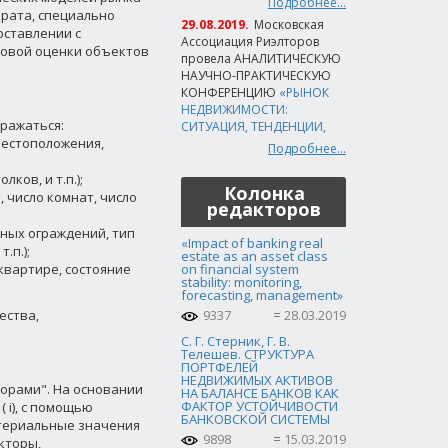
Подробнее...
арата, специально
29.08.2019.
Московская
оставлении с
Ассоциация Риэлторов
совой оценки объектов
провела АНАЛИТИЧЕСКУЮ
НАУЧНО-ПРАКТИЧЕСКУЮ
КОНФЕРЕНЦИЮ
«РЫНОК
НЕДВИЖИМОСТИ:
ражаться:
СИТУАЦИЯ, ТЕНДЕНЦИИ,
местоположения,
Подробнее...
ков, и т.п.);
Колонка
 число комнат, число
редакторов
ных ограждений, тип
«Impact of banking real
.п.);
estate as an asset class
квартире, состояние
on financial system
stability: monitoring,
forecasting, management»
ества,
9337
28.03.2019
С. Г. Стерник, Г. В.
Телешев. СТРУКТУРА
ПОРТФЕЛЕЙ
НЕДВИЖИМЫХ АКТИВОВ
орами". На основании
НА БАЛАНСЕ БАНКОВ КАК
ФАКТОР УСТОЙЧИВОСТИ
 i), с помощью
БАНКОВСКОЙ СИСТЕМЫ
итериальные значения
9898
15.03.2019
кторы,