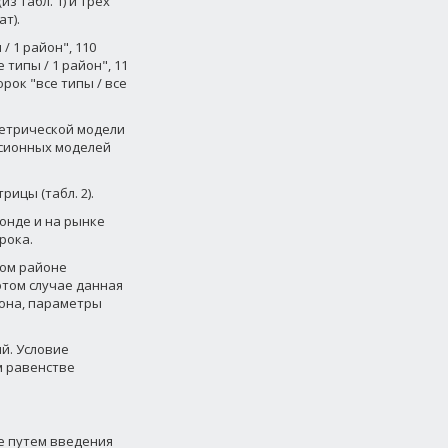
з табл. 1) и трех
т).
 1 район", 110
типы / 1 район", 11
ок "все типы / все
етрической модели
ссионных моделей
ицы (табл. 2).
онде и на рынке
рока.
ном районе
этом случае данная
она, параметры
й. Условие
м равенстве
е путем введения