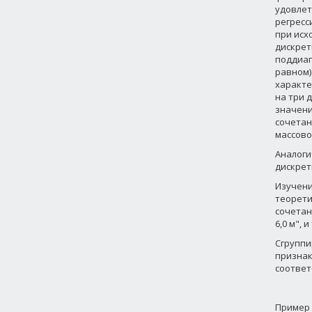
удовлет
регресс
при исх
дискрет
поддиап
равном)
характе
на три 
значени
сочетан
массово
Аналоги
дискрет
Изучени
теорети
сочетан
6,0 м", и 
Сгруппи
признак
соответ
Пример 