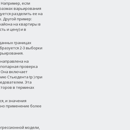
 Например, если
 размах варьирования
уется разделить ее на
. Другой пример:
района на квартиры в
ть и цену) и в
аданных границах
бразуется 2-3 выборки
арьирования.
 направлена на
 попарная проверка
. Она включает
ию Стьюдента tp ) при
едователем. Эта
кторов в терминах
я, и значения
жно применение более
грессионной модели,