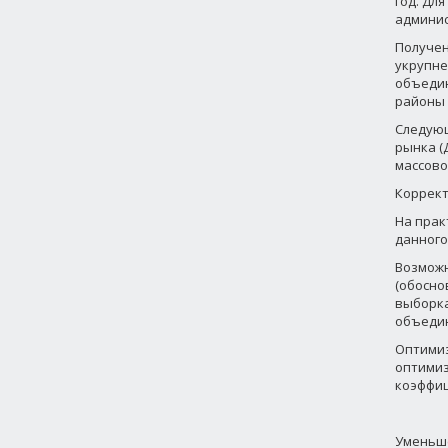
год. Дл
админис
Получен
укрупне
объедин
районы 
Следующ
рынка (
массовой
Коррект
На прак
данного
Возможн
(обосно
выборка
объедин
Оптимиз
оптимиз
коэффи
Уменьше