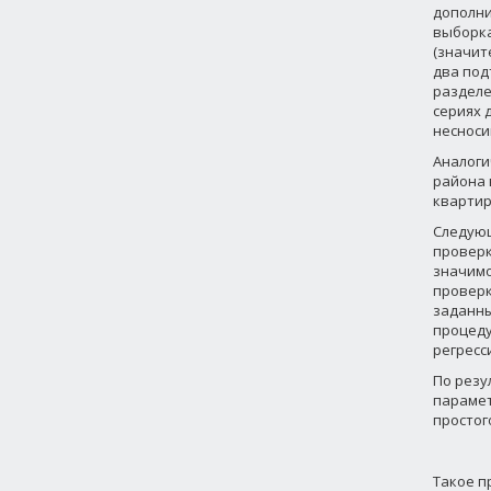
дополни
выборка
(значит
два под
разделе
сериях 
несноси
Аналоги
района 
квартир
Следующ
проверк
значимо
проверк
заданны
процеду
регресс
По резу
парамет
простог
Такое п