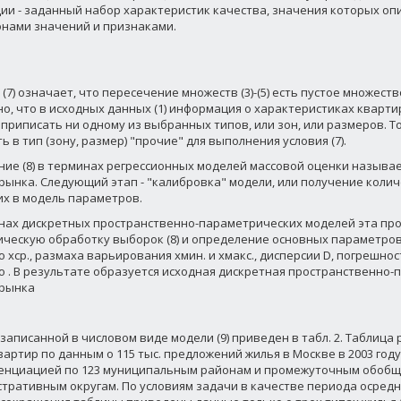
ии - заданный набор характеристик качества, значения которых о
нами значений и признаками.
(7) означает, что пересечение множеств (3)-(5) есть пустое множеств
о, что в исходных данных (1) информация о характеристиках кварти
 приписать ни одному из выбранных типов, или зон, или размеров. Т
 в тип (зону, размер) "прочие" для выполнения условия (7).
ие (8) в терминах регрессионных моделей массовой оценки называ
рынка. Следующий этап - "калибровка" модели, или получение коли
х в модель параметров.
нах дискретных пространственно-параметрических моделей эта пр
ическую обработку выборок (8) и определение основных параметров
о xср., размаха варьирования xмин. и xмакс., дисперсии D, погрешно
о . В результате образуется исходная дискретная пространственно
 рынка
записанной в числовом виде модели (9) приведен в табл. 2. Таблица 
вартир по данным о 115 тыс. предложений жилья в Москве в 2003 год
нциацией по 123 муниципальным районам и промежуточным обобщ
тративным округам. По условиям задачи в качестве периода осред