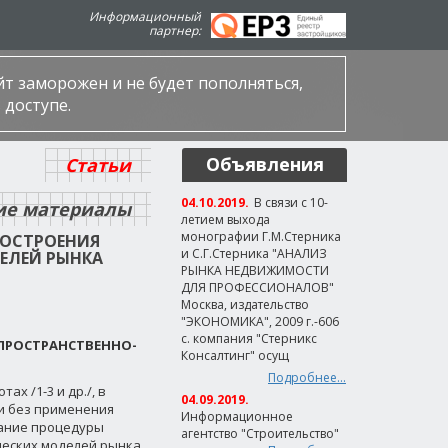
Информационный
партнер:
айт заморожен и не будет пополняться,
 доступе.
Объявления
Статьи
04.10.2019.
В связи с 10-
ие материалы
летием выхода
монографии Г.М.Стерника
ПОСТРОЕНИЯ
и С.Г.Стерника "АНАЛИЗ
ЕЛЕЙ РЫНКА
РЫНКА НЕДВИЖИМОСТИ
ДЛЯ ПРОФЕССИОНАЛОВ"
Москва, издательство
"ЭКОНОМИКА", 2009 г.-606
с. компания "Стерникс
ПРОСТРАНСТВЕННО-
Консалтинг" осущ
Подробнее...
х /1-3 и др./, в
04.09.2019.
и без применения
Информационное
сание процедуры
агентство "Строительство"
еских моделей рынка