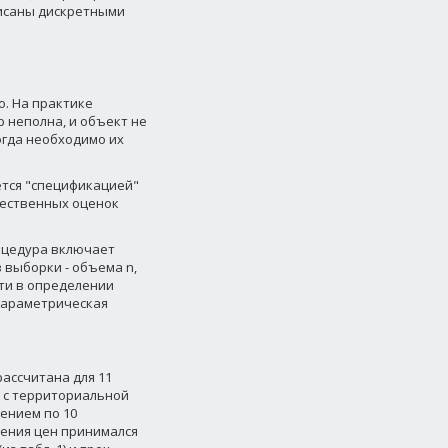
писаны дискретными
о. На практике
р неполна, и объект не
огда необходимо их
ется "спецификацией"
чественных оценок
оцедура включает
 выборки - объема n,
сти в определении
-параметрическая
рассчитана для 11
у с территориальной
ением по 10
нения цен принимался