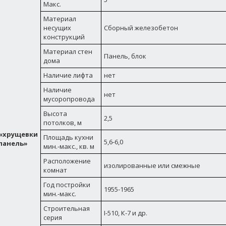
Макс.
Материал
несущих
Сборный железобетон
конструкций
Материал стен
Панель, блок
дома
Наличие лифта
нет
Наличие
нет
мусоропровода
Высота
2,5
потолков, м
«хрущевки
Площадь кухни
5,6-6,0
панель»
мин.-макс., кв. м
Расположение
изолированные или смежные
комнат
Год постройки
1955-1965
мин.-макс.
Строительная
I-510, К-7 и др.
серия