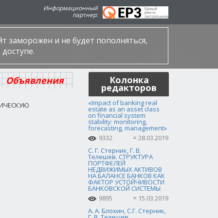
Информационный
партнер:
айт заморожен и не будет пополняться,
 доступе.
Колонка
Объявления
редакторов
«Impact of banking real
ТИЧЕСКУЮ
estate as an asset class
on financial system
stability: monitoring,
forecasting, management»
9332
28.03.2019
С. Г. Стерник, Г. В.
Телешев. СТРУКТУРА
ПОРТФЕЛЕЙ
НЕДВИЖИМЫХ АКТИВОВ
НА БАЛАНСЕ БАНКОВ КАК
ФАКТОР УСТОЙЧИВОСТИ
БАНКОВСКОЙ СИСТЕМЫ
9895
15.03.2019
А. А. Блохин, С.Г. Стерник,
Г. В. Телешев.