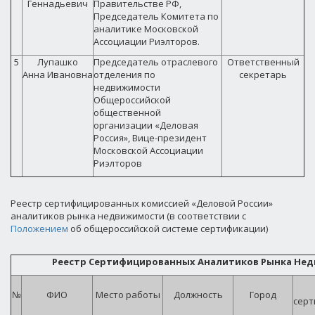
Геннадьевич
Правительстве РФ,
Председатель Комитета по
аналитике Московской
Ассоциации Риэлторов.
5
Лупашко
Председатель отраслевого
Ответственный
Анна Ивановна
отделения по
секретарь
недвижимости
Общероссийской
общественной
организации «Деловая
Россия», Вице-президент
Московской Ассоциации
Риэлторов
Реестр сертифицированных комиссией «Деловой России»
аналитиков рынка недвижимости (в соответствии с
Положением
об общероссийской системе сертификации)
Реестр Сертифицированных Аналитиков Рынка Не
№
ФИО
Место работы
Должность
Город
серт