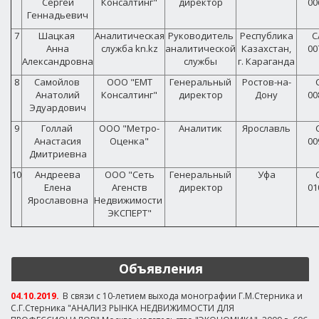
Сергей
Консалтинг"
директор
00
Геннадьевич
7
Шацкая
Аналитическая
Руководитель
Республика
С
Анна
служба kn.kz
аналитической
Казахстан,
00
Александровна
службы
г. Караганда
8
Самойлов
ООО "ЕМТ
Генеральный
Ростов-на-
Анатолий
Консалтинг"
директор
Дону
00
Эдуардович
9
Голлай
ООО "Метро-
Аналитик
Ярославль
Анастасия
Оценка"
00
Дмитриевна
10
Андреева
ООО "Сеть
Генеральный
Уфа
Елена
Агенств
директор
01
Ярославовна
Недвижимости
ЭКСПЕРТ"
Объявления
04.10.2019.
В связи с 10-летием выхода монографии Г.М.Стерника и
С.Г.Стерника "АНАЛИЗ РЫНКА НЕДВИЖИМОСТИ ДЛЯ