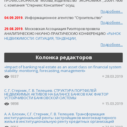
ПРОФЕССИОНАЛОВ" Москва, издательство "ЭКОНОМИКА", 2009 г.-606
с. компания "Стерникс Консалтинг" осущ
Подробнее...
04.09.2019.
Информационное агентство "Строительство"
Подробнее...
29.08.2019.
Московская Ассоциация Риэлторов провела
АНАЛИТИЧЕСКУЮ НАУЧНО-ПРАКТИЧЕСКУЮ КОНФЕРЕНЦИЮ
«РЫНОК
НЕДВИЖИМОСТИ: СИТУАЦИЯ, ТЕНДЕНЦИИ,
Подробнее...
Колонка редакторов
«Impact of banking real estate as an asset class on financial system
stability: monitoring, forecasting, management»
9337
28.03.2019
С. Г. Стерник, Г. В. Телешев. СТРУКТУРА ПОРТФЕЛЕЙ
НЕДВИЖИМЫХ АКТИВОВ НА БАЛАНСЕ БАНКОВ КАК ФАКТОР
УСТОЙЧИВОСТИ БАНКОВСКОЙ СИСТЕМЫ
9898
15.03.2019
А. А. Блохин, С.Г. Стерник, Г. В. Телешев. Трансформация
институциональной ренты застройщиков многоквартирного
жилья в институциональную ренту кредитных организаций