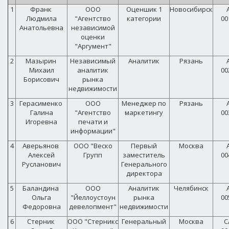
1
Франк
ООО
Оценшик 1
Новосибирск
Людмила
"Агентство
категории
00
Анатольевна
независимой
оценки
"Аргумент"
2
Мазырин
Независимый
Аналитик
Рязань
Михаил
аналитик
00
Борисович
рынка
недвижимости
3
Герасименко
ООО
Менеджер по
Рязань
Галина
"Агентство
маркетингу
00
Игоревна
печати и
информации"
4
Аверьянов
ООО "Веско
Первый
Москва
Алексей
Групп
заместитель
00
Русланович
Генерального
директора
5
Баландина
ООО
Аналитик
Челябинск
Ольга
"Йеллоустоун
рынка
00
Федоровна
девелопмент"
недвижимости
6
Стерник
ООО "Стерникс
Генеральный
Москва
С