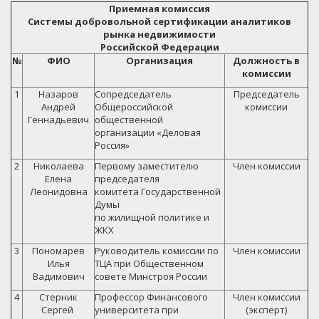
Приемная комиссия
Системы добровольной сертификации аналитиков
рынка недвижимости
Российской Федерации
№
ФИО
Организация
Должность в
комиссии
1
Назаров
Сопредседатель
Председатель
Андрей
Общероссийской
комиссии
Геннадьевич
общественной
организации «Деловая
Россия»
2
Николаева
Первому заместителю
Член комиссии
Елена
председателя
Леонидовна
комитета Государственной
Думы
по жилищной политике и
ЖКХ
3
Пономарев
Руководитель комиссии по
Член комиссии
Илья
ТЦА при Общественном
Вадимович
совете Минстроя России
4
Стерник
Профессор Финансового
Член комиссии
Сергей
университета при
(эксперт)