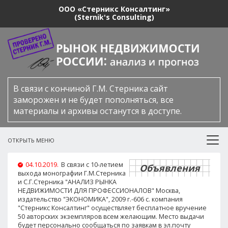
ООО «Стерникс Консалтинг»
(Sternik's Consulting)
В связи с кончиной Г.М. Стерника сайт
заморожен и не будет пополняться, все
материалы и архивы останутся в доступе.
ОТКРЫТЬ МЕНЮ
04.10.2019.
В связи с 10-летием
Объявления
выхода монографии Г.М.Стерника
и С.Г.Стерника "АНАЛИЗ РЫНКА
НЕДВИЖИМОСТИ ДЛЯ ПРОФЕССИОНАЛОВ" Москва,
издательство "ЭКОНОМИКА", 2009 г.-606 с. компания
"Стерникс Консалтинг" осуществляет бесплатное вручение
50 авторских экземпляров всем желающим. Место выдачи
будет персонально сообщаться по заявкам в эл.почту