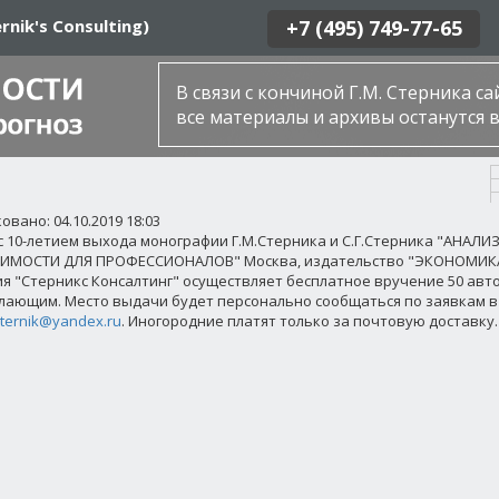
rnik's Consulting)
+7 (495) 749-77-65
В связи с кончиной Г.М. Стерника с
все материалы и архивы останутся в
вано: 04.10.2019 18:03
 с 10-летием выхода монографии Г.М.Стерника и С.Г.Стерника "АНАЛИ
МОСТИ ДЛЯ ПРОФЕССИОНАЛОВ" Москва, издательство "ЭКОНОМИКА", 2
я "Стерникс Консалтинг" осуществляет бесплатное вручение 50 авт
лающим. Место выдачи будет персонально сообщаться по заявкам в 
sternik@yandex.ru
. Иногородние платят только за почтовую доставку.