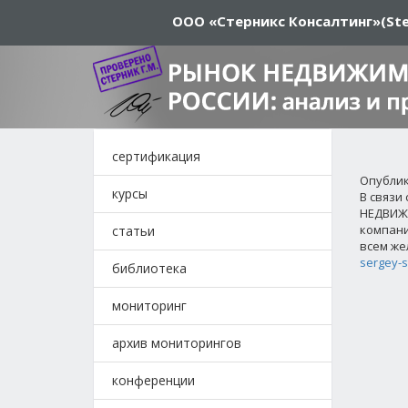
ООО «Стерникс Консалтинг»
(Ste
сертификация
Опублико
курсы
В связи
НЕДВИЖИ
компани
статьи
всем же
sergey-
библиотека
мониторинг
архив мониторингов
конференции