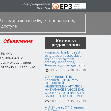
Информационный
партнер:
айт заморожен и не будет пополняться,
 доступе.
Колонка
Объявления
редакторов
«Impact of banking real
З РЫНКА
estate as an asset class
009 г.-606 с.
on financial system
stability: monitoring,
орских экземпляров
forecasting, management»
эл.почту С.Г.Стерника
9339
28.03.2019
С. Г. Стерник, Г. В.
Телешев. СТРУКТУРА
ПОРТФЕЛЕЙ
НЕДВИЖИМЫХ АКТИВОВ
НА БАЛАНСЕ БАНКОВ КАК
ФАКТОР УСТОЙЧИВОСТИ
БАНКОВСКОЙ СИСТЕМЫ
9899
15.03.2019
А. А. Блохин, С.Г. Стерник,
Г. В. Телешев.