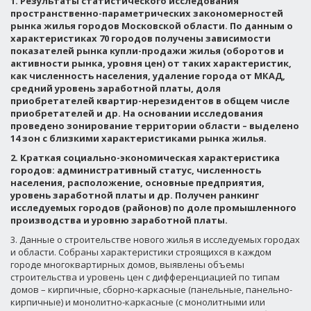
1. Результаты статистического исследования
пространственно-параметрических закономерностей
рынка жилья городов Московской области. По данным о
характеристиках 70 городов получены зависимости
показателей рынка купли-продажи жилья (оборотов и
активности рынка, уровня цен) от таких характеристик,
как численность населения, удаление города от МКАД,
средний уровень заработной платы, доля
приобретателей квартир-нерезидентов в общем числе
приобретателей и др. На основании исследования
проведено зонирование территории области – выделено
14 зон с близкими характеристиками рынка жилья.
2. Краткая социально-экономическая характеристика
городов: административный статус, численность
населения, расположение, основные предприятия,
уровень заработной платы и др. Получен ранкинг
исследуемых городов (районов) по доле промышленного
производства и уровню заработной платы.
3. Данные о строительстве нового жилья в исследуемых городах
и области. Собраны характеристики строящихся в каждом
городе многоквартирных домов, выявлены объемы
строительства и уровень цен с дифференциацией по типам
домов – кирпичные, сборно-каркасные (панельные, панельно-
кирпичные) и монолитно-каркасные (с монолитными или