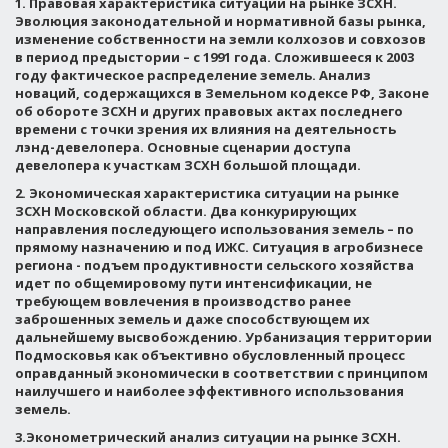
1.
Правовая характеристика ситуации на рынке ЗСХН
.
Эволюция законодательной и нормативной базы рынка,
изменение собственности на земли колхозов и совхозов
в период предыстории – с 1991 года. Сложившееся к 2003
году фактическое распределение земель. Анализ
новаций, содержащихся в Земельном кодексе РФ, Законе
об обороте ЗСХН и других правовых актах последнего
времени с точки зрения их влияния на деятельность
лэнд-девелопера. Основные сценарии доступа
девелопера к участкам ЗСХН большой площади.
2. Экономическая характеристика ситуации на рынке
ЗСХН Московской области.
Два конкурирующих
направления последующего использования земель – по
прямому назначению и под ИЖС. Ситуация в агробизнесе
региона - подъем продуктивности сельского хозяйства
идет по общемировому пути интенсификации, не
требующем вовлечения в производство ранее
заброшенных земель и даже способствующем их
дальнейшему высвобождению. Урбанизация территории
Подмосковья как объективно обусловленный процесс
оправданный экономически в соответствии с принципом
наилучшего и наиболее эффективного использования
земель.
3.
Эконометрический анализ ситуации на рынке ЗСХН.