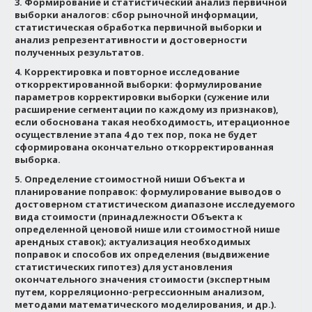
3. Формирование и статистический анализ первичной
выборки аналогов: сбор рыночной информации,
статистическая обработка первичной выборки и
анализ репрезентативности и достоверности
полученных результатов.
4. Корректировка и повторное исследование
откорректированной выборки: формулирование
параметров корректировки выборки (сужение или
расширение сегментации по каждому из признаков),
если обоснована такая необходимость, итерационное
осуществление этапа 4 до тех пор, пока не будет
сформирована окончательно откорректированная
выборка.
5. Определение стоимостной ниши Объекта и
планирование поправок: формулирование выводов о
достоверном статистическом диапазоне исследуемого
вида стоимости (принадлежности Объекта к
определенной ценовой нише или стоимостной нише
арендных ставок); актуализация необходимых
поправок и способов их определения (выдвижение
статистических гипотез) для установления
окончательного значения стоимости (экспертным
путем, корреляционно-регрессионным анализом,
методами математического моделирования, и др.).