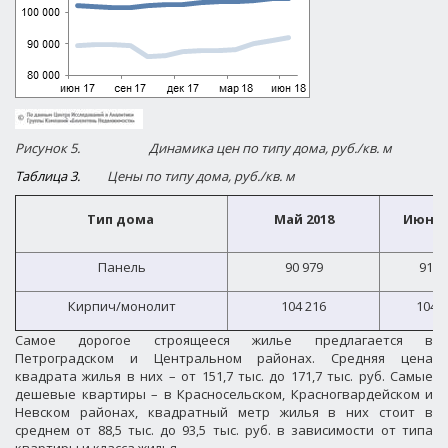
Рисунок 5.
Динамика цен по типу дома, руб./кв. м
Таблица 3.
Цены по типу дома, руб./кв. м
Тип дома
Май 2018
Июнь 
Панель
90 979
91 8
Кирпич/монолит
104 216
104 4
Самое дорогое строящееся жилье предлагается в
Петроградском и Центральном районах. Средняя цена
квадрата жилья в них – от 151,7 тыс. до 171,7 тыс. руб. Самые
дешевые квартиры – в Красносельском, Красногвардейском и
Невском районах, квадратный метр жилья в них стоит в
среднем от 88,5 тыс. до 93,5 тыс. руб. в зависимости от типа
квартиры и класса жилья