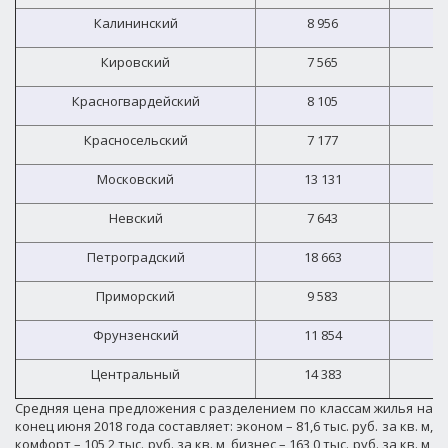
Калининский
8 956
10
Кировский
7 565
9
Красногвардейский
8 105
8
Красносельский
7 177
8
Московский
13 131
12
Невский
7 643
9
Петроградский
18 663
17
Приморский
9 583
11
Фрунзенский
11 854
12
Центральный
14 383
15
Средняя цена предложения с разделением по классам жилья на
конец июня 2018 года составляет: эконом – 81,6 тыс. руб. за кв. м,
комфорт – 105,2 тыс. руб. за кв. м, бизнес – 163,0 тыс. руб. за кв. м,