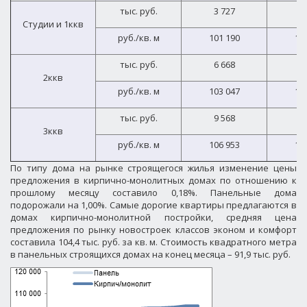
тыс. руб.
3 727
3
Студии и 1ккв
руб./кв. м
101 190
10
тыс. руб.
6 668
6
2ккв
руб./кв. м
103 047
10
тыс. руб.
9 568
9
3ккв
руб./кв. м
106 953
10
По типу дома на рынке строящегося жилья изменение цены
предложения в кирпично-монолитных домах по отношению к
прошлому месяцу составило 0,18%. Панельные дома
подорожали на 1,00%. Самые дорогие квартиры предлагаются в
домах кирпично-монолитной постройки, средняя цена
предложения по рынку новостроек классов эконом и комфорт
составила 104,4 тыс. руб. за кв. м. Стоимость квадратного метра
в панельных строящихся домах на конец месяца – 91,9 тыс. руб.