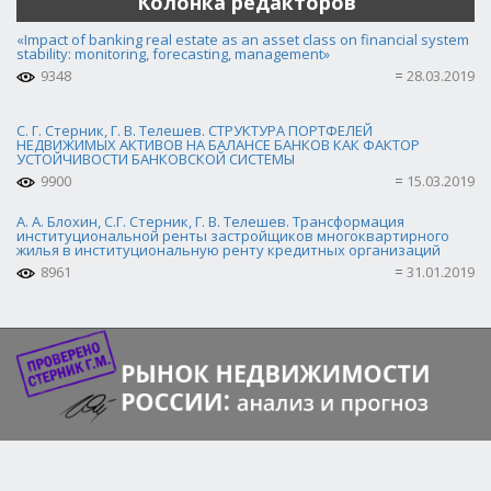
Колонка редакторов
«Impact of banking real estate as an asset class on financial system
stability: monitoring, forecasting, management»
9348
28.03.2019
С. Г. Стерник, Г. В. Телешев. СТРУКТУРА ПОРТФЕЛЕЙ
НЕДВИЖИМЫХ АКТИВОВ НА БАЛАНСЕ БАНКОВ КАК ФАКТОР
УСТОЙЧИВОСТИ БАНКОВСКОЙ СИСТЕМЫ
9900
15.03.2019
А. А. Блохин, С.Г. Стерник, Г. В. Телешев. Трансформация
институциональной ренты застройщиков многоквартирного
жилья в институциональную ренту кредитных организаций
8961
31.01.2019