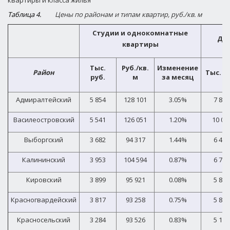
Таблица 4.
Цены по районам и типам квартир, руб./кв. м
Студии и однокомнатные
Дв
квартиры
Тыс.
Руб./кв.
Изменение
Район
Тыс. р
руб.
м
за месяц
Адмиралтейский
5 854
128 101
3.05%
7 866
Василеостровский
5 541
126 051
1.20%
10 03
Выборгский
3 682
94 317
1.44%
6 488
Калининский
3 953
104 594
0.87%
6 772
Кировский
3 899
95 921
0.08%
5 831
Красногвардейский
3 817
93 258
0.75%
5 809
Красносельский
3 284
93 526
0.83%
5 163