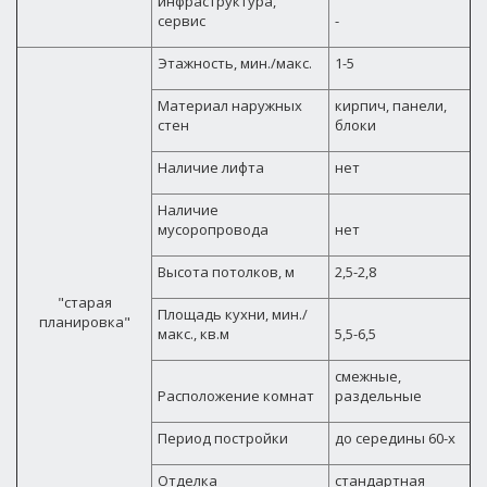
инфраструктура,
сервис
-
Этажность, мин./макс.
1-5
Материал наружных
кирпич, панели,
стен
блоки
Наличие лифта
нет
Наличие
мусоропровода
нет
Высота потолков, м
2,5-2,8
"старая
Площадь кухни, мин./
планировка"
макс., кв.м
5,5-6,5
смежные,
Расположение комнат
раздельные
Период постройки
до середины 60-х
Отделка
стандартная