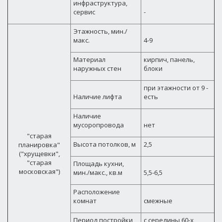
инфраструктура,
сервис
-
Этажность, мин./
макс.
4-9
Материал
кирпич, панель,
наружных стен
блоки
при этажности от 9 -
Наличие лифта
есть
Наличие
мусоропровода
нет
"старая
Высота потолков, м
2,5
планировка"
("хрущевки",
"старая
Площадь кухни,
московская")
мин./макс., кв.м
5,5-6,5
Расположение
комнат
смежные
Период постройки
с середины 60-х