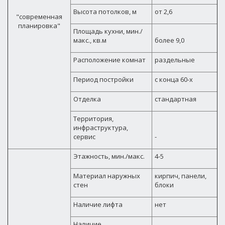
Высота потолков, м
от 2,6
"современная
планировка"
Площадь кухни, мин./
макс., кв.м
более 9,0
Расположение комнат
раздельные
Период постройки
с конца 60-х
Отделка
стандартная
Территория,
инфраструктура,
сервис
-
Этажность, мин./макс.
4-5
Материал наружных
кирпич, панели,
стен
блоки
Наличие лифта
нет
Наличие