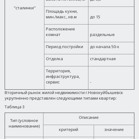
"сталинки"
Площадь кухни,
мин./макс., кв.м
до 15
Расположение
комнат
раздельные
Период постройки
до начала 50-х
Отделка
стандартная
Территория,
инфраструктура,
сервис
-
Вторичный рынок жилой недвижимости г.Новокуйбышевск
укрупненно представлен следующими типами квартир:
Таблица 3
Описание
Тип (условное
наименование)
критерий
значение