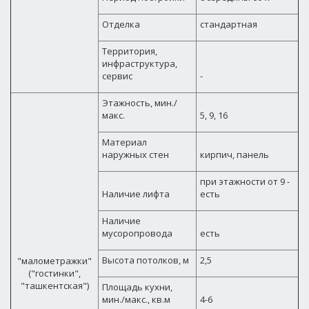
Отделка
стандартная
Территория,
инфраструктура,
сервис
-
Этажность, мин./
макс.
5, 9, 16
Материал
наружных стен
кирпич, панель
при этажности от 9 -
Наличие лифта
есть
Наличие
мусоропровода
есть
Высота потолков, м
2,5
"малометражки"
("гостинки",
"ташкентская")
Площадь кухни,
мин./макс., кв.м
4-6