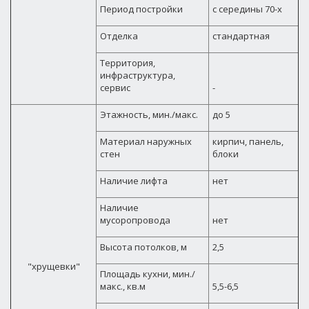
Период постройки
с середины 70-х
Отделка
стандартная
Территория,
инфраструктура,
сервис
-
Этажность, мин./макс.
до 5
Материал наружных
кирпич, панель,
стен
блоки
Наличие лифта
нет
Наличие
мусоропровода
нет
Высота потолков, м
2,5
"хрущевки"
Площадь кухни, мин./
макс., кв.м
5,5-6,5