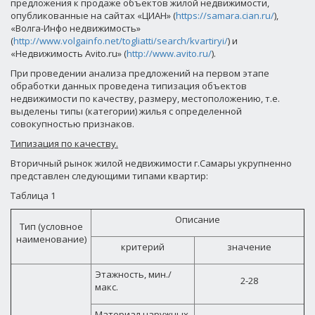
предложения к продаже объектов жилой недвижимости,
опубликованные на сайтах «ЦИАН» (
https://samara.cian.ru/
),
«Волга-Инфо недвижимость»
(
http://www.volgainfo.net/togliatti/search/kvartiryi/
) и
«Недвижимость Avito.ru» (
http://www.avito.ru/
).
При проведении анализа предложений на первом этапе
обработки данных проведена типизация объектов
недвижимости по качеству, размеру, местоположению, т.е.
выделены типы (категории) жилья с определенной
совокупностью признаков.
Типизация по качеству.
Вторичный рынок жилой недвижимости г.Самары укрупненно
представлен следующими типами квартир:
Таблица 1
Описание
Тип (условное
наименование)
критерий
значение
Этажность, мин./
2-28
макс.
Материал наружных