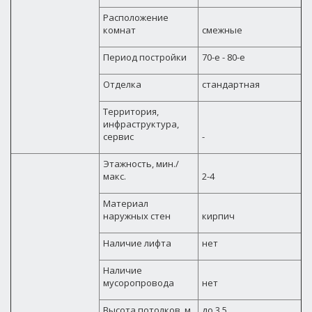
Расположение
комнат
смежные
Период постройки
70-е - 80-е
Отделка
стандартная
Территория,
инфраструктура,
сервис
-
Этажность, мин./
макс.
2-4
Материал
наружных стен
кирпич
Наличие лифта
нет
Наличие
мусоропровода
нет
Высота потолков, м
до 3,5