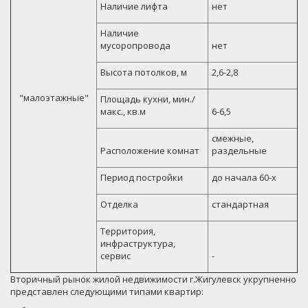
Наличие лифта
нет
Наличие
мусоропровода
нет
Высота потолков, м
2,6-2,8
"малоэтажные"
Площадь кухни, мин./
макс., кв.м
6-6,5
смежные,
Расположение комнат
раздельные
Период постройки
до начала 60-х
Отделка
стандартная
Территория,
инфраструктура,
сервис
-
Вторичный рынок жилой недвижимости г.Жигулевск укрупненно
представлен следующими типами квартир: