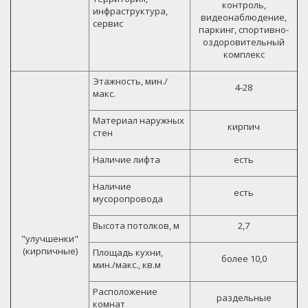
контроль,
инфраструктура,
видеонаблюдение,
сервис
паркинг, спортивно-
оздоровительный
комплекс
Этажность, мин./
4-28
макс.
Материал наружных
кирпич
стен
Наличие лифта
есть
Наличие
есть
мусоропровода
Высота потолков, м
2,7
"улучшенки"
(кирпичные)
Площадь кухни,
более 10,0
мин./макс., кв.м
Расположение
раздельные
комнат