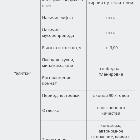
кирпич с утеплителем
стен
Наличие лифта
есть
Наличие
есть
мусоропровода
Высота потолков, м
от 3,00
Площадь кухни,
мин./макс., кв.м
свободная
"элитки"
планировка
Расположение
комнат
Период постройки
с конца 90-х годов
повышенного
Отделка
качества
консьерж,
автономное
отопление, климат-
Территория,