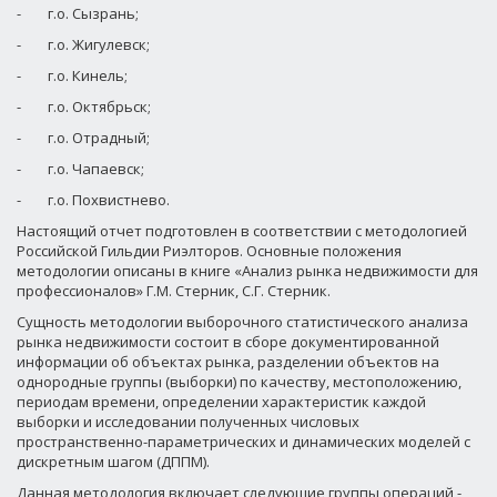
-
г.о. Сызрань;
-
г.о. Жигулевск;
-
г.о. Кинель;
-
г.о. Октябрьск;
-
г.о. Отрадный;
-
г.о. Чапаевск;
-
г.о. Похвистнево.
Настоящий отчет подготовлен в соответствии с методологией
Российской Гильдии Риэлторов. Основные положения
методологии описаны в книге «Анализ рынка недвижимости для
профессионалов» Г.М. Стерник, С.Г. Стерник.
Сущность методологии выборочного статистического анализа
рынка недвижимости состоит в сборе документированной
информации об объектах рынка, разделении объектов на
однородные группы (выборки) по качеству, местоположению,
периодам времени, определении характеристик каждой
выборки и исследовании полученных числовых
пространственно-параметрических и динамических моделей с
дискретным шагом (ДППМ).
Данная методология включает следующие группы операций -