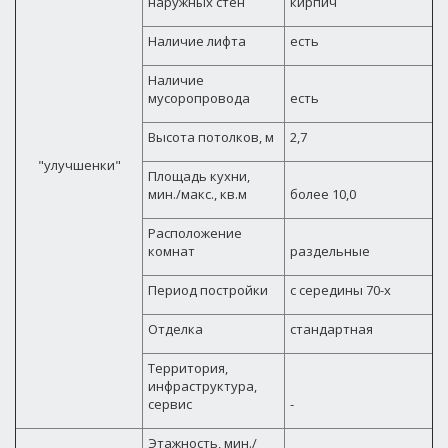
наружных стен
кирпич
Наличие лифта
есть
Наличие
мусоропровода
есть
Высота потолков, м
2,7
"улучшенки"
Площадь кухни,
мин./макс., кв.м
более 10,0
Расположение
комнат
раздельные
Период постройки
с середины 70-х
Отделка
стандартная
Территория,
инфраструктура,
сервис
-
Этажность, мин./