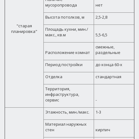
мусоропровода
нет
Высота потолков, м
2,5-2,8
"старая
Площадь кухни, мин./
планировка"
макс., кв.м
5,5-6,5
смежные,
Расположение комнат
раздельные
Период постройки
до конца 60-х
Отделка
стандартная
Территория,
инфраструктура,
сервис
-
Этажность, мин./макс.
1-3
Материал наружных
стен
кирпич