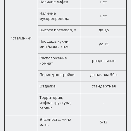
Наличие лифта
нет
Наличие
нет
мусоропровода
Высота потолков, м
до 3,5
"сталинки"
Площадь кухни,
до 15
мин./макс., кв.м
Расположение
раздельные
комнат
Период постройки
до начала 50-х
Отделка
стандартная
Территория,
инфраструктура,
-
сервис
Этажность, мин./
5-12
макс.