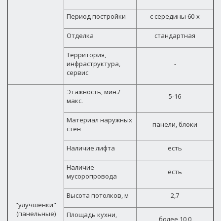
Период постройки
с середины 60-х
Отделка
стандартная
Территория,
инфраструктура,
-
сервис
Этажность, мин./
5-16
макс.
Материал наружных
панели, блоки
стен
Наличие лифта
есть
Наличие
есть
мусоропровода
Высота потолков, м
2,7
"улучшенки"
(панельные)
Площадь кухни,
более 10,0