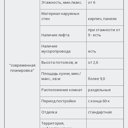
Этажность, мин./макс.
от 6
Материал наружных
стен
кирпич, панели
при этажности от
Наличие лифта
9 - есть
Наличие
мусоропровода
есть
Высота потолков, м
от 2,6
"современная
планировка"
Площадь кухни, мин./
макс., кв.м
более 9,0
Расположение комнат
раздельные
Период постройки
с конца 60-х
Отделка
стандартная
Территория,