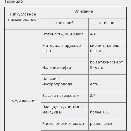
Таблица 5
Описание
Тип (условное
наименование)
критерий
значение
Этажность, мин./макс.
4-10
Материал наружных
кирпич, панель,
стен
блоки
при этажности от
Наличие лифта
9 - есть
Наличие
мусоропровода
есть
Высота потолков, м
2,7
"улучшенки"
Площадь кухни, мин./
макс., кв.м
более 10,0
Расположение комнат
раздельные