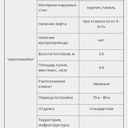
Материал наружных
кирпич, панель
стен
при этажности от 9 -
Наличие лифта
есть
Наличие
нет
мусоропровода
Высота потолков, м
2,6
"малосемейки"
Площадь кухни,
4-6
мин./макс., кв.м
Расположение
смежные
комнат
Период постройки
70-е - 80-е
Отделка
стандартная
Территория,
инфраструктура,
-