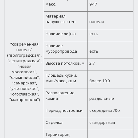
макс.
9-17
Материал
наружных стен
панели
Наличие лифта
есть
"современная
Наличие
панель"
мусоропровода
есть
("волгоградская",
"ленинградская",
Высота потолков, м
2,7
"новая
московская",
Площадь кухни,
"олимпийская",
мин./макс., кв.м
более 10,0
"самарская",
"ульяновская",
Расположение
"югославская",
комнат
раздельные
"макаровская")
Период постройки
с середины 70-х
Отделка
стандартная
Территория,