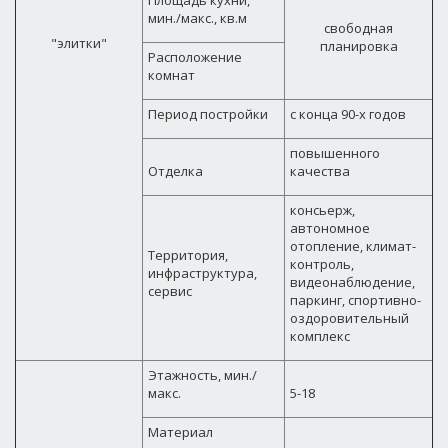
Площадь кухни,
мин./макс., кв.м
свободная
"элитки"
планировка
Расположение
комнат
Период постройки
с конца 90-х годов
повышенного
Отделка
качества
консьерж,
автономное
отопление, климат-
Территория,
контроль,
инфраструктура,
видеонаблюдение,
сервис
паркинг, спортивно-
оздоровительный
комплекс
Этажность, мин./
макс.
5-18
Материал