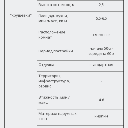
Высота потолков, м
2,5
"хрущевки"
Площадь кухни,
5,5-6,5
мин./макс., кв.м
Расположение
смежные
комнат
начало 50-х -
Период постройки
середина 60-х
Отделка
стандартная
Территория,
инфраструктура,
-
сервис
Этажность, мин./
4-6
макс.
Материал наружных
кирпич
стен