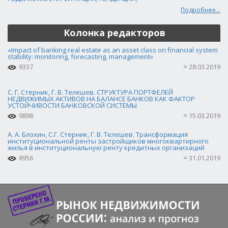
Подробнее...
Колонка редакторов
«Impact of banking real estate as an asset class on financial system
stability: monitoring, forecasting, management»
9337
28.03.2019
С. Г. Стерник, Г. В. Телешев. СТРУКТУРА ПОРТФЕЛЕЙ
НЕДВИЖИМЫХ АКТИВОВ НА БАЛАНСЕ БАНКОВ КАК ФАКТОР
УСТОЙЧИВОСТИ БАНКОВСКОЙ СИСТЕМЫ
9898
15.03.2019
А. А. Блохин, С.Г. Стерник, Г. В. Телешев. Трансформация
институциональной ренты застройщиков многоквартирного
жилья в институциональную ренту кредитных организаций
8956
31.01.2019