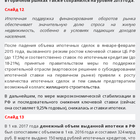
вторичном рынках также сохранился на уровне 2015 года.
Слайд 12
Ипотечная поддержка финансирования оборотов рынка
обеспечивает значительную долю спроса на жилую
недвижимость, особенно в условиях падающих доходов
населения.
После падения объема ипотечных сделок в январе-феврале
2015 года, вызванного резким ростом ключевой ставки ЦБ РФ
(до 17,5%) и соответственно ставок по ипотечным кредитам (до
18-21%), принятые правительством меры по поддержке
строительной отрасли (мартовское решение о субсидировании
ипотечной ставки на первичном рынке) привели к росту
количества ипотечных сделок и тем самым предотвратили
возможный коллапс
жилищного строительства
.
В дальнейшем, по мере макроэкономической стабилизации в
РФ и последовательного снижения ключевой ставки (сейчас
она составляет 9,25% годовых), снижалась и ставки ипотеки.
Слайд 13
В 1 кв. 2017 года
денежный объем выданной ипотеки в РФ
был сопоставим с объемом в 1 кв. 2016 года и составил 324 млрд
руб. В марте выдано 150 млрд рублей ипотечных кредитов, что