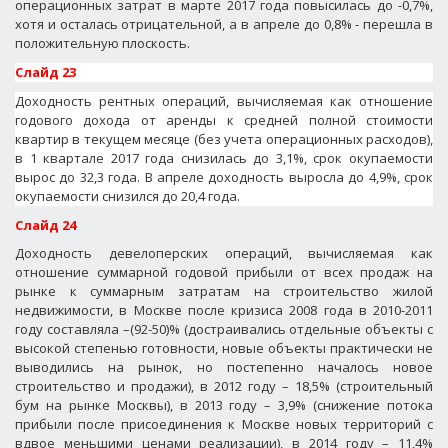
операционных затрат в марте 2017 года повысилась до -0,7%,
хотя и осталась отрицательной, а в апреле до 0,8% - перешла в
положительную плоскость.
Слайд 23
Доходность рентных операций, вычисляемая как отношение
годового дохода от аренды к средней полной стоимости
квартир в текущем месяце (без учета операционных расходов),
в 1 квартале 2017 года снизилась до 3,1%, срок окупаемости
вырос до 32,3 года. В апреле доходность выросла до 4,9%, срок
окупаемости снизился до 20,4 года.
Слайд 24
Доходность девелоперских операций, вычисляемая как
отношение суммарной годовой прибыли от всех продаж на
рынке к суммарным затратам на строительство жилой
недвижимости, в Москве после кризиса 2008 года в 2010-2011
году составляла –(92-50)% (достраивались отдельные объекты с
высокой степенью готовности, новые объекты практически не
выводились на рынок, но постепенно началось новое
строительство и продажи), в 2012 году – 18,5% (строительный
бум на рынке Москвы), в 2013 году – 3,9% (снижение потока
прибыли после присоединения к Москве новых территорий с
вдвое меньшими ценами реализации), в 2014 году – 11,4%