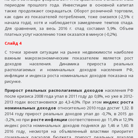
периодом прошлого года. Инвестиции в основной капитал
также продолжают сокращаться. Оборот розничной торговли,
как один из показателей потребления, тоже снизился (-2,5% с
начала года), хотя и наблюдается замедление темпов спада.
Для сравнения, за весь 2016 г. спад составил 5,9%. Объем
платных услуг населению тоже оказался в минусе (-0,2%).
Слайд 4
С точки зрения ситуации на рынке недвижимости наиболее
важным макроэкономическим показателем является рост
доходов населения. Динамика прироста реальных
располагаемых и номинальных доходов населения РФ,
инфляции и индекса роста номинальных доходов показана на
рисунке.
Прирост реальных располагаемых доходов
населения РФ
после кризиса 2008 года упал в 2011 году до 0,8%, но уже в 2012-
2013 годах восстановился до 4,3-4,0%. При этом
индекс роста
номинальных доходов
относительно 2010 года достиг 1,32. В
2014 году прирост реальных доходов упал до -0,7%, в 2015 до
-3,2%, но при
росте инфляции
соответственно до 11,4% и 12,9%
индекс роста номинальных доходов поднялся до 1,46 и 1,60. В
2016 году, несмотря на объявленный властями приоритет
социальных расходов бюджета, прирост реальных доходов