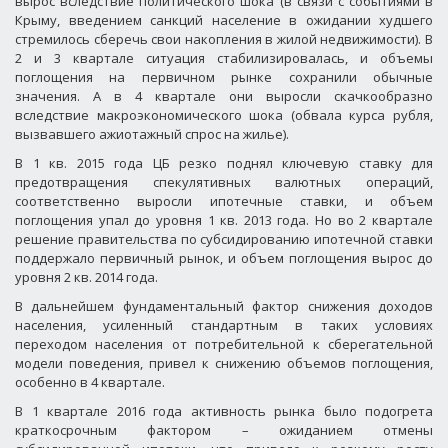
вырос вследствие политического шока (в связи с событиями в
Крыму, введением санкций население в ожидании худшего
стремилось сберечь свои накопления в жилой недвижимости). В
2 и 3 квартале ситуация стабилизировалась, и объемы
поглощения на первичном рынке сохранили обычные
значения. А в 4 квартале они выросли скачкообразно
вследствие макроэкономического шока (обвала курса рубля,
вызвавшего ажиотажный спрос на жилье).
В 1 кв. 2015 года ЦБ резко поднял ключевую ставку для
предотвращения спекулятивных валютных операций,
соответственно выросли ипотечные ставки, и объем
поглощения упал до уровня 1 кв. 2013 года. Но во 2 квартале
решение правительства по субсидированию ипотечной ставки
поддержало первичный рынок, и объем поглощения вырос до
уровня 2 кв. 2014 года.
В дальнейшем фундаментальный фактор снижения доходов
населения, усиленный стандартным в таких условиях
переходом населения от потребительной к сберегательной
модели поведения, привел к снижению объемов поглощения,
особенно в 4 квартале.
В 1 квартале 2016 года активность рынка было подогрета
краткосрочным фактором – ожиданием отмены