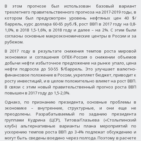
В этом прогнозе был использован базовый вариант
трехлетнего правительственного прогноза на 2017-2019 годы, в
котором был предусмотрен уровень нефтяных цен 40 $/
баррель, курс доллара 60-65 руб./$, рост ВВП в 2017 году на 0,8-
1,0%, в 2018 1,5-1,6%, в 2018 году и далее – на 2%. С этим были
согласны основные макроэкономические центры в России и за
рубежом.
В 2017 году в результате снижения темпов роста мировой
экономики и соглашения ОПЕК-Россия о снижении объемов
добычи нефти избыточное предложение на рынке упало, цена
нефти подросла до 50-55 $/баррель. Это улучшает валютно-
финансовое положение в России, укрепляет бюджет, приводит к
росту инвестиций, и в целом положительно влияет на рост ВВП.
В связи с этим новый правительственный прогноз роста ВВП
повышен в 2017 году до 1,5-2,0%.
Однако, по признанию президента, основные проблемы в
экономике – внутренние, структурные, и они еще не
преодолены. Разрабатываемый по заданию президента
группами Кудрина (ЦСР), Титова/Глазьева («Столыпинский
клуб») альтернативные варианты плана мероприятий по
ускорению темпов роста ВВП до 3-4% подлежат обсуждению и
могут быть сведены воедино через полгода. Поэтому в расчете