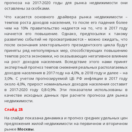
прогноза на 2017-2020 годы для рынка недвижимости они
оставлены за скобками.
Что касается основного драйвера рынка недвижимости –
темпов роста доходов населения, то после его падения более
чем на 10% правительство надеется на то, что в 2017 году
начнется его повышение. Однако, предпосылки к такому
развитию событий не просматриваются – можно ожидать, что
после окончания электорального президентского цикла будут
приняты ряд непопулярных мер, способствующих повышению
темпов роста экономики, но оказывающих негативное влияние
на рост доходов населения. Вследствие этого нами принят
экспертный прогноз темпов снижения реальных располагаемых
доходов населения в 2017 году на 4,0%, в 2018 году и далее – на
3,0%. С учетом прогнозируемой ЦБ РФ инфляции в 2017 году
около 4,0%, прирост номинальных доходов населения составит
в 2017-2020 году 0,8-0,9%. Эти показатели использованы в
качестве исходных данных при расчете прогноза для рынка
недвижимости.
Слайд 28
На слайде показана динамика и прогноз средних удельных цен
предложения жилой недвижимости на первичном и вторичном
рынке
Москвы
.