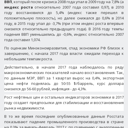
ВВП
, который после кризиса 2008 года упал в 2009 году на 7,8% (а
индекс роста
относительно 2007 года составил 0,97), в 2010
году восстановился до 5,4% (индекс также перешел в
положительную плоскость), но далее снижался до 0,6% в 2014
году, в 2015 году упал до -3,7% (при этом индекс роста впервые
снизился относительно предыдущего года). В 2016 году темпы
падения ВВП уменьшились до -0,6%, индекс относительно 2007
года составил 1,074.
По оценкам Минэкономразвития, спад экономики РФ близок к
завершению, с начала 2017 года власти ожидали перехода к
небольшим темпам роста.
Действительно, в начале 2017 года наблюдалось по ряду
макроэкономических показателей начало восстановления. Так,
по данным МЭР, ВВП за 1 квартал вырос на 0,4%, экспортная
цена нефти поднялась до 50-55 $/баррель, курс доллара
снизился до 56-60 рублей, инфляция - до 4,3%.
Рост нефтяных цен и остальных индикаторов экономики в 2017
году создает предпосылки для стабилизации и восстановления
рынка недвижимости.
В то же время последние опубликованные данные Росстата
показывают падение промышленного производства в стране
на 0,3% за январь-февраль 2017 г. по сравнению с аналогичным