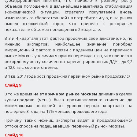
субсидированной ипотеки, что привело к резкому росту
объемов поглощения. В дальнейшем наметилась стабилизация
экономической ситуации, стратегия покупателей вновь
изменилась со сберегательной на потребительную, и на рынок
вышел отложенный спрос, что привело к рекордным
показателям объемов поглощения в 2 квартале.
В 3 и 4 квартале этот фактор продолжил свое действие, но, по
мнению экспертов, наибольшее значение приобрел
миграционный фактор: в связи с падением цен на первичном
рынке Москвы увеличился приток нерезидентов, что привело к
рекордному росту количества зарегистрированных ДДУ – до 9,2
и 12,0 тыс. соответственно.
В 1 кв. 2017 года рост продаж на первичном рынке продолжился.
Слайд 9
В то же время
на вторичном рынке Москвы
динамика сделок
купли-продажи (мены) была противоположна: снижение до
минимальных значений от уровня первых кварталов за
последние 3 года, на 17% меньше прошедшего года.
Причину таких ножниц эксперты видят в продолжающемся
оттоке спроса на подешевевший первичный рынок Москвы.
Слайд 10