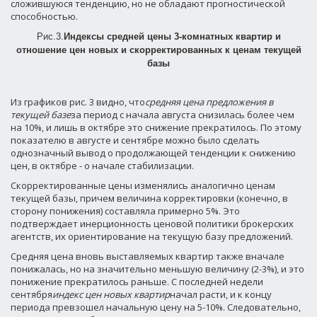
сложившуюся тенденцию, но не обладают прогностической
способностью.
Рис.3.
Индексы средней цены 3-комнатных квартир и
отношение цен новых и скорректированных к ценам текущей
базы
Из графиков рис. 3 видно, что
средняя цена предложения в
текущей базе
за период с начала августа снизилась более чем
на 10%, и лишь в октябре это снижение прекратилось. По этому
показателю в августе и сентябре можно было сделать
однозначный вывод о продолжающей тенденции к снижению
цен, в октябре - о начале стабилизации.
Скорректированные цены изменялись аналогично ценам
текущей базы, причем величина корректировки (конечно, в
сторону понижения) составляла примерно 5%. Это
подтверждает инерционность ценовой политики брокерских
агентств, их ориентирование на текущую базу предложений.
Средняя цена вновь выставляемых квартир также вначале
понижалась, но на значительно меньшую величину (2-3%), и это
понижение прекратилось раньше. С последней недели
сентября
индекс цен новых квартир
начал расти, и к концу
периода превзошел начальную цену на 5-10%. Следовательно,