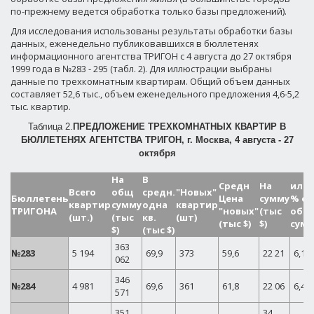
по-прежнему ведется обработка только базы предложений).
Для исследования использованы результаты обработки базы
данных, еженедельно публиковавшихся в бюллетенях
информационного агентства ТРИГОН с 4 августа до 27 октября
1999 года в №283 - 295 (табл. 2). Для иллюстрации выбраны
данные по трехкомнатным квартирам. Общий объем данных
составляет 52,6 тыс., объем еженедельного предложения 4,6-5,2
тыс. квартир.
Таблица 2.
ПРЕДЛОЖЕНИЕ ТРЕХКОМНАТНЫХ КВАРТИР В
БЮЛЛЕТЕНЯХ АГЕНТСТВА ТРИГОН, г. Москва, 4 августа - 27
октября
На
В
Средн
На
или 
Всего
общ
средн.
"Новых"
Бюллетень
Цена
сумму
% от
квартир
сумму
одна
квартир
ТРИГОНА
"новых"
(тыс
общ
(шт.)
(тыс
кв.
(шт)
(тыс $)
$)
сум
$)
(тыс $)
363
№283
5 194
69,9
373
59,6
22 21
6,12
062
346
№284
4 981
69,6
361
61,8
22 06
6,44
571
351
34