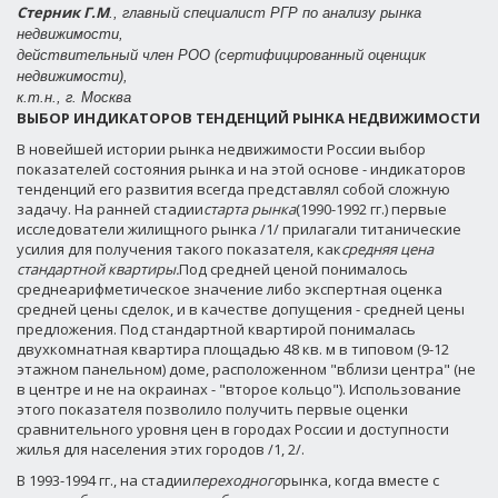
Стерник Г.М
., главный специалист РГР по анализу рынка
недвижимости,
действительный член РОО (сертифицированный оценщик
недвижимости),
к.т.н., г. Москва
ВЫБОР ИНДИКАТОРОВ ТЕНДЕНЦИЙ РЫНКА НЕДВИЖИМОСТИ
В новейшей истории рынка недвижимости России выбор
показателей состояния рынка и на этой основе - индикаторов
тенденций его развития всегда представлял собой сложную
задачу. На ранней стадии
старта рынка
(1990-1992 гг.) первые
исследователи жилищного рынка /1/ прилагали титанические
усилия для получения такого показателя, как
средняя цена
стандартной квартиры.
Под средней ценой понималось
среднеарифметическое значение либо экспертная оценка
средней цены сделок, и в качестве допущения - средней цены
предложения. Под стандартной квартирой понималась
двухкомнатная квартира площадью 48 кв. м в типовом (9-12
этажном панельном) доме, расположенном "вблизи центра" (не
в центре и не на окраинах - "второе кольцо"). Использование
этого показателя позволило получить первые оценки
сравнительного уровня цен в городах России и доступности
жилья для населения этих городов /1, 2/.
В 1993-1994 гг., на стадии
переходного
рынка, когда вместе с