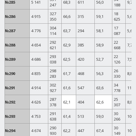
№285
5 141
68,3
611
56,0
9,73
247
188
327
18
№286
4 915
66,6
315
59,1
5,69
350
625
304
17
№287
4 776
63,7
294
58,1
5,62
114
087
292
22
№288
4 654
62,9
385
58,9
7,75
621
668
293
22
№289
4 686
62,5
420
52,7
7,55
038
126
298
26
№290
4 835
61,7
468
56,3
8,83
283
330
302
34
№291
4 914
61,6
547
63,6
11,4
927
778
287
25
№292
4 626
62,1
404
62,6
8,81
378
307
291
30
№293
4 753
61,4
513
59,0
10,3
638
266
290
30
№294
4 674
62,2
447
67,4
10,3
930
149