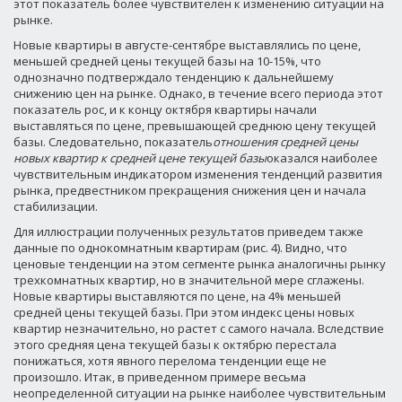
этот показатель более чувствителен к изменению ситуации на
рынке.
Новые квартиры в августе-сентябре выставлялись по цене,
меньшей средней цены текущей базы на 10-15%, что
однозначно подтверждало тенденцию к дальнейшему
снижению цен на рынке. Однако, в течение всего периода этот
показатель рос, и к концу октября квартиры начали
выставляться по цене, превышающей среднюю цену текущей
базы. Следовательно, показатель
отношения средней цены
новых квартир к средней цене текущей базы
оказался наиболее
чувствительным индикатором изменения тенденций развития
рынка, предвестником прекращения снижения цен и начала
стабилизации.
Для иллюстрации полученных результатов приведем также
данные по однокомнатным квартирам (рис. 4). Видно, что
ценовые тенденции на этом сегменте рынка аналогичны рынку
трехкомнатных квартир, но в значительной мере сглажены.
Новые квартиры выставляются по цене, на 4% меньшей
средней цены текущей базы. При этом индекс цены новых
квартир незначительно, но растет с самого начала. Вследствие
этого средняя цена текущей базы к октябрю перестала
понижаться, хотя явного перелома тенденции еще не
произошло. Итак, в приведенном примере весьма
неопределенной ситуации на рынке наиболее чувствительным