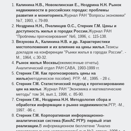
Калинина Н.В., Новомлинская Е., Ноздрина Н.Н. Рынок
недвижимости в российских городах: проблемы
развития и мониторинга.
Журнал РАН "Вопросы экономики"
№7, 1993, с.79-89.
Ноздрина Н.Н., Пчелинцев О.С., Стерник Г.М. Цены и
доступность жилья в городах России.
Журнал РАН
"Проблемы прогнозирования" №6, 1996, с. 115-138.
Вязунова А., Калинина Н.В. и др. Характеристики
местоположения и их влияние на цены жилья.
Тезисы
докладов на конференции "Рынки жилья в городах России". -
М., 1964, с.30-32.
Рынок жилья Москвы
(ежемесячные отчеты).
Аналитический отдел РАН САВА, 1993-1999 гг.
Стерник Г.М. Как прогнозировать цены на
жилье
(методическое пособие). РГР, -М., 1995. - 28 с.
Стерник Г.М. Статистический подход к прогнозированию
цен на жилье
. Журнал РАН "Экономика и математические
методы" том 34, вып.1, 1998, с. 85-90.
Стерник Г.М., Ноздрина Н.Н. Методология сбора и
обработки информации о рынке недвижимости.
РГР, -М.,
1997. -96 с.
Стерник Г.М. Корпоративная информационно-
аналитическая система (КинАС РГР): первый этап
реализации.
В информационном бюллетене "Анализ