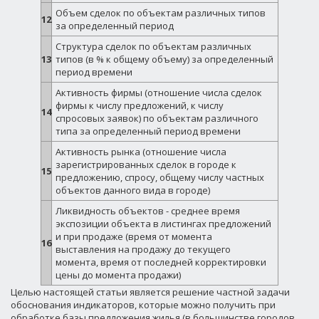
Объем сделок по объектам различных типов
12
за определенный период
Структура сделок по объектам различных
13
типов (в % к общему объему) за определенный
период времени
Активность фирмы (отношение числа сделок
фирмы к числу предложений, к числу
14
спросовых заявок) по объектам различного
типа за определенный период времени
Активность рынка (отношение числа
зарегистрированных сделок в городе к
15
предложению, спросу, общему числу частных
объектов данного вида в городе)
Ликвидность объектов - среднее время
экспозиции объекта в листингах предложений
и при продаже (время от момента
16
выставления на продажу до текущего
момента, время от последней корректировки
цены до момента продажи)
Целью настоящей статьи является решение частной задачи
обоснования индикаторов, которые можно получить при
обработке базы предложения жилья (в большинстве городов