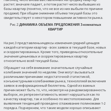
растет; вначале падает, а потом растет число выбывших из
базы квартир (понятно, что не все из них выбыли по причине
продажи). При общем снижении объема текущей базы это
свидетельствует о некотором повышении активности рынка.
Рис.2.
ДИНАМИКА ОБЪЕМА ПРЕДЛОЖЕНИЯ 3-комнатных
КВАРТИР
На рис.3 представлены
индексы изменения средней цены
для
каждой категории квартир - всех заявок в текущей базе, новых
и скорректированных. Кроме того, приведены
относительные
значения цены
новых и скорректированных квартир
относительно всей текущей базы.
Обращает на себя внимание значительные случайные
колебания значений по неделям. Они могут вызываться
различными причинами: недостаточной статистикой,
конъюнктурными колебаниями рынка, технологией включения
заявок в информационный бюллетень. Одной из важных
причин может быть то, что, несмотря на рандомизированность
выборок, их репрезентативность может нарушаться как по
качеству квартир, так и особенно по местоположению. Для
выявления тенденций проведено сглаживание полиномами 1-2
порядка. Подчеркнем, что такие модели хорошо описывают