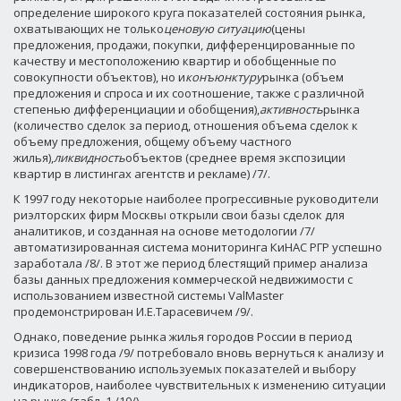
определение широкого круга показателей состояния рынка,
охватывающих не только
ценовую ситуацию
(цены
предложения, продажи, покупки, дифференцированные по
качеству и местоположению квартир и обобщенные по
совокупности объектов), но и
конъюнктуру
рынка (объем
предложения и спроса и их соотношение, также с различной
степенью дифференциации и обобщения),
активность
рынка
(количество сделок за период, отношения объема сделок к
объему предложения, общему объему частного
жилья),
ликвидность
объектов (среднее время экспозиции
квартир в листингах агентств и рекламе) /7/.
К 1997 году некоторые наиболее прогрессивные руководители
риэлторских фирм Москвы открыли свои базы сделок для
аналитиков, и созданная на основе методологии /7/
автоматизированная система мониторинга КиНАС РГР успешно
заработала /8/. В этот же период блестящий пример анализа
базы данных предложения коммерческой недвижимости с
использованием известной системы ValMaster
продемонстрирован И.Е.Тарасевичем /9/.
Однако, поведение рынка жилья городов России в период
кризиса 1998 года /9/ потребовало вновь вернуться к анализу и
совершенствованию используемых показателей и выбору
индикаторов, наиболее чувствительных к изменению ситуации