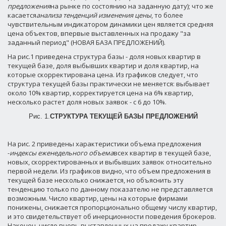
предложения
на рынке по состоянию на заданную дату); что же
касается
анализа тенденций изменения цены
, то более
чувствительным индикатором динамики цен является средняя
цена объектов, впервые выставленных на продажу "за
заданный период" (НОВАЯ БАЗА ПРЕДЛОЖЕНИЙ).
На рис.1 приведена структура базы - доля новых квартир в
текущей базе, доля выбывших квартир и доля квартир, на
которые скорректирована цена. Из графиков следует, что
структура текущей базы практически не меняется: выбывает
около 10% квартир, корректируется цена на 6% квартир,
несколько растет доля новых заявок - с 6 до 10%.
Рис. 1.
СТРУКТУРА ТЕКУЩЕЙ БАЗЫ ПРЕДЛОЖЕНИЙ
На рис. 2 приведены характеристики объема предложения
-
индексы еженедельного объема
всех квартир в текущей базе,
новых, скорректированных и выбывших заявок относительно
первой недели. Из графиков видно, что объем предложения в
текущей базе несколько снижается, но объяснить эту
тенденцию только по данному показателю не представляется
возможным. Число квартир, цены на которые фирмами
понижены, снижается пропорционально общему числу квартир,
и это свидетельствует об инерционности поведения брокеров.
Наконец, число вновь выставленных на продажу квартир