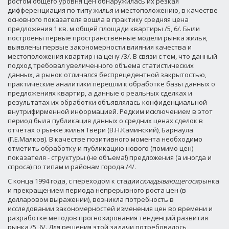
ростом общего уровня цен обнаружилась их резкая
дифференциация по типу жилья и местоположению, в качестве
основного показателя вошла в практику средняя цена
предложения 1 кв. м общей площади квартиры /5, 6/. Были
построены первые пространственные модели рынка жилья,
выявлены первые закономерности влияния качества и
местоположения квартир на цену /3/. В связи с тем, что данный
подход требовал увеличенного объема статистических
данных, а рынок отличался беспрецедентной закрытостью,
практические аналитики перешли к обработке базы данных о
предложениях квартир, а данные о реальных сделках и
результатах их обработки объявлялась конфиденциальной
внутрифирменной информацией. Редким исключением в этот
период была публикация данных о средних ценах сделок в
отчетах о рынке жилья Твери (В.Н.Каминский), Барнаула
(Г.Е.Малков). В качестве позитивного момента необходимо
отметить обработку и публикацию нового (помимо цен)
показателя - структуры (не объема!) предложения (а иногда и
спроса) по типам и районам города /4/.
С конца 1994 года, с переходом к стадии
складывающегося
рынка
и прекращением периода непрерывного роста цен (в
долларовом выражении), возникла потребность в
исследовании закономерностей изменения цен во времени и
разработке методов прогнозирования тенденций развития
рынка /5, 6/. Для решения этой задачи потребовалось