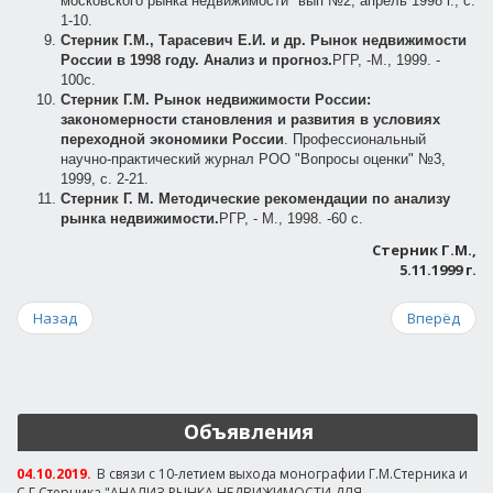
московского рынка недвижимости" вып №2, апрель 1998 г., с.
1-10.
Стерник Г.М., Тарасевич Е.И. и др. Рынок недвижимости
России в 1998 году. Анализ и прогноз.
РГР, -М., 1999. -
100с.
Стерник Г.М. Рынок недвижимости России:
закономерности становления и развития в условиях
переходной экономики России
. Профессиональный
научно-практический журнал РОО "Вопросы оценки" №3,
1999, с. 2-21.
Стерник Г. М. Методические рекомендации по анализу
рынка недвижимости.
РГР, - М., 1998. -60 с.
Стерник Г.М.,
5.11.1999 г.
Назад
Вперёд
Объявления
04.10.2019.
В связи с 10-летием выхода монографии Г.М.Стерника и
С.Г.Стерника "АНАЛИЗ РЫНКА НЕДВИЖИМОСТИ ДЛЯ