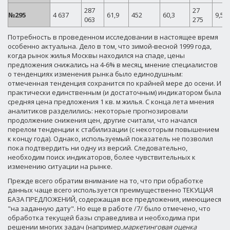
287
27
№295
4 637
61,9
452
60,3
9,50
063
275
Потребность в проведенном исследовании в настоящее время
особенно актуальна. Дело в том, что зимой-весной 1999 года,
когда рынок жилья Москвы находился на спаде, цены
предложения снижались на 4-6% в месяц, мнение специалистов
о тенденциях изменения рынка было единодушным:
отмеченная тенденция сохранится по крайней мере до осени. И
практически единственным (и достаточным) индикатором была
средняя цена предложения 1 кв. м жилья. С конца лета мнения
аналитиков разделились: некоторые прогнозировали
продолжение снижения цен, другие считали, что начался
перелом тенденции к стабилизации (с некоторым повышением
к концу года). Однако, используемый показатель не позволил
пока подтвердить ни одну из версий. Следовательно,
необходим поиск индикаторов, более чувствительных к
изменению ситуации на рынке.
Прежде всего обратим внимание на то, что при обработке
данных чаще всего используется преимущественно ТЕКУЩАЯ
БАЗА ПРЕДЛОЖЕНИЙ, содержащая все предложения, имеющиеся
"на заданную дату". Но еще в работе /7/ было отмечено, что
обработка текущей базы справедлива и необходима при
решении многих задач (например,
маркетинговая оценка