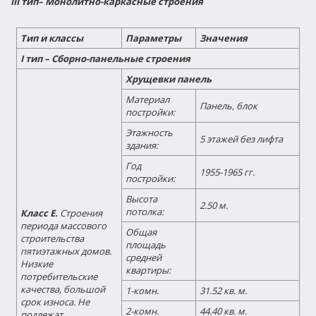
III тип– Монолитно-каркасные строения
Тип и классы
Параметры
Значения
I тип – Сборно-панельные строения
Хрущевки панель
Материал
Панель, блок
постройки:
Этажность
5 этажей без лифта
здания:
Год
1955-1965 гг.
постройки:
Высота
2.50 м.
потолка:
Класс Е.
Строения
периода массового
Общая
строительства
площадь
пятиэтажных домов.
средней
Низкие
квартиры:
потребительские
качества, большой
1-комн.
31.52 кв. м.
срок износа. Не
2-комн.
44.40 кв. м.
подлежат