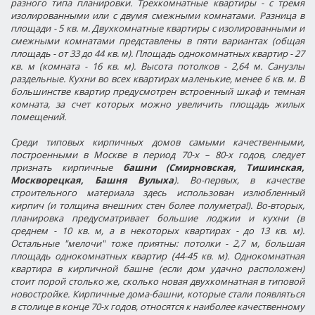
разного типа планировки. Трехкомнатные квартиры - с тремя
изолированными или с двумя смежными комнатами. Разница в
площади - 5 кв. м. Двухкомнатные квартиры с изолированными и
смежными комнатами представлены в пяти вариантах (общая
площадь - от 33 до 44 кв. м). Площадь однокомнатных квартир - 27
кв. м (комната - 16 кв. м). Высота потолков - 2,64 м. Санузлы
раздельные. Кухни во всех квартирах маленькие, менее 6 кв. м. В
большинстве квартир предусмотрен встроенный шкаф и темная
комната, за счет которых можно увеличить площадь жилых
помещений.
Среди типовых кирпичных домов самыми качественными,
построенными в Москве в период 70-х – 80-х годов, следует
признать кирпичные
башни (Смирновская, Тишинская,
Москворецкая, Башня Вулыха
). Во-первых, в качестве
строительного материала здесь использован излюбленный
кирпич (и толщина внешних стен более полуметра!). Во-вторых,
планировка предусматривает большие лоджии и кухни (в
среднем - 10 кв. м, а в некоторых квартирах - до 13 кв. м).
Остальные "мелочи" тоже приятны: потолки - 2,7 м, большая
площадь однокомнатных квартир (44-45 кв. м). Однокомнатная
квартира в кирпичной башне (если дом удачно расположен)
стоит порой столько же, сколько новая двухкомнатная в типовой
новостройке. Кирпичные дома-башни, которые стали появляться
в столице в конце 70-х годов, относятся к наиболее качественному