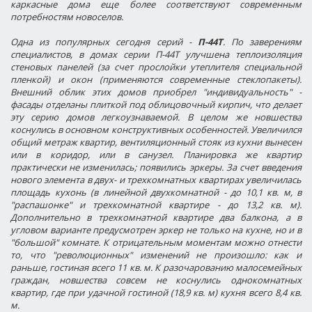
каркасные дома еще более соответствуют современным
потребностям новоселов.
Одна из популярных сегодня серий -
П-44Т
. По заверениям
специалистов, в домах серии П-44Т улучшена теплоизоляция
стеновых панелей (за счет прослойки утеплителя специальной
пленкой) и окон (применяются современные стеклопакеты).
Внешний облик этих домов приобрел "индивидуальность" -
фасады отделаны плиткой под облицовочный кирпич, что делает
эту серию домов легкоузнаваемой. В целом же новшества
коснулись в основном конструктивных особенностей. Увеличился
общий метраж квартир, вентиляционный стояк из кухни вынесен
или в коридор, или в санузел. Планировка же квартир
практически не изменилась; появились эркеры. За счет введения
нового элемента в двух- и трехкомнатных квартирах увеличилась
площадь кухонь (в линейной двухкомнатной - до 10,1 кв. м, в
"распашонке" и трехкомнатной квартире - до 13,2 кв. м).
Дополнительно в трехкомнатной квартире два балкона, а в
угловом варианте предусмотрен эркер не только на кухне, но и в
"большой" комнате. К отрицательным моментам можно отнести
то, что "революционных" изменений не произошло: как и
раньше, гостиная всего 11 кв. м. К разочарованию малосемейных
граждан, новшества совсем не коснулись однокомнатных
квартир, где при удачной гостиной (18,9 кв. м) кухня всего 8,4 кв.
м.