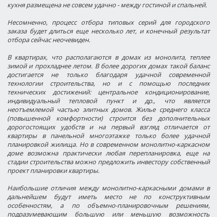
кухня размещена не совсем удачно - между гостиной и спальней.
Несомненно, процесс отбора типовых серий для городского
заказа будет длиться еще несколько лет, и конечный результат
отбора сейчас неочевиден.
В квартирах, что располагаются в домах из монолита, теплее
зимой и прохладнее летом. В более дорогих домах такой баланс
достигается не только благодаря удачной современной
технологии строительства, но и с помощью последних
технических достижений: центральное кондиционирование,
индивидуальный тепловой пункт и др., что является
неотъемлемой частью элитных домов. Жилье среднего класса
(повышенной комфортности) строится без дополнительных
дорогостоящих удобств и на первый взгляд отличается от
квартиры в панельной многоэтажке только более удачной
планировкой жилища. Но в современном монолитно-каркасном
доме возможна практически любая перепланировка, еще на
стадии строительства можно предложить инвестору собственный
проект планировки квартиры.
Наибольшие отличия между монолитно-каркасными домами в
дальнейшем будут иметь место не по конструктивным
особенностям, а по
объемно-планировочным решениям,
подразумевающим большую или меньшую возможность