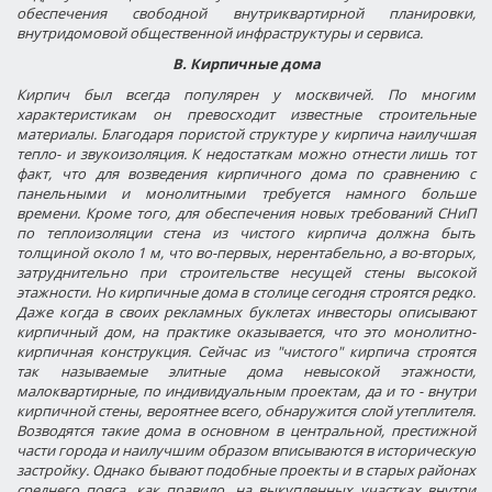
обеспечения
свободной
внутриквартирной
планировки
,
внутридомовой
общественной инфраструктуры и сервиса
.
В. Кирпичные дома
Кирпич был всегда популярен у москвичей. По многим
характеристикам он превосходит известные строительные
материалы. Благодаря пористой структуре у кирпича наилучшая
тепло- и звукоизоляция. К недостаткам можно отнести лишь тот
факт, что для возведения кирпичного дома по сравнению с
панельными и монолитными требуется намного больше
времени. Кроме того, для обеспечения новых требований СНиП
по теплоизоляции стена из чистого кирпича должна быть
толщиной около 1 м, что во-первых, нерентабельно, а во-вторых,
затруднительно при строительстве несущей стены высокой
этажности. Но кирпичные дома в столице сегодня строятся редко.
Даже когда в своих рекламных буклетах инвесторы описывают
кирпичный дом, на практике оказывается, что это монолитно-
кирпичная конструкция. Сейчас из "чистого" кирпича строятся
так называемые элитные дома
невысокой этажности
,
малоквартирные
, по индивидуальным проектам, да и то - внутри
кирпичной стены, вероятнее всего, обнаружится слой утеплителя.
Возводятся такие дома в основном в центральной, престижной
части города и наилучшим образом вписываются в историческую
застройку. Однако бывают подобные проекты и в старых районах
среднего пояса, как правило, на выкупленных участках внутри