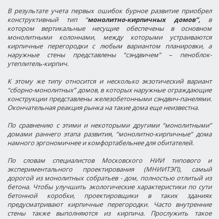
В результате учета первых ошибок бурное развитие приобрел
конструктивный тип “
монолитно-кирпичных домов”,
в
котором вертикальные несущие обеспечены в основном
монолитными колоннами, между которыми устраиваются
кирпичные перегородки с любым вариантом планировки, а
наружные стены представлены “сэндвичем” – пеноблок-
утеплитель-кирпич.
К этому же типу относится и несколько экзотический вариант
“сборно-монолитных” домов, в которых наружные ограждающие
конструкции представлены железобетонными сэндвич-панелями.
Окончательная реакция рынка на такие дома еще неизвестна.
По сравнению с этими и некоторыми другими “монолитными”
домами раннего этапа развития, “монолитно-кирпичные” дома
намного эргономичнее и комфортабельнее для обитателей.
По словам специалистов Московского НИИ типового и
экспериментального проектирования (МНИИТЭП), самый
дорогой из монолитных собратьев - дом, полностью отлитый из
бетона. Чтобы улучшить экологические характеристики по сути
бетонной коробки, проектировщики в таких зданиях
предусматривают
кирпичные перегородки
. Часто
внутренние
стены
также выполняются из
кирпича
. Прослужить такое