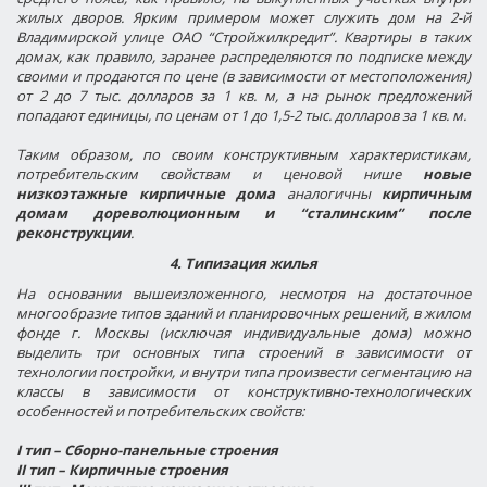
жилых дворов. Ярким примером может служить дом на 2-й
Владимирской улице ОАО “Стройжилкредит”. Квартиры в таких
домах, как правило, заранее распределяются по подписке между
своими и продаются по цене (в зависимости от местоположения)
от 2 до 7 тыс. долларов за 1 кв. м, а на рынок предложений
попадают единицы, по ценам от 1 до 1,5-2 тыс. долларов за 1 кв. м.
Таким образом, по своим конструктивным характеристикам,
потребительским свойствам и ценовой нише
новые
низкоэтажные кирпичные дома
аналогичны
кирпичным
домам дореволюционным и “сталинским” после
реконструкции
.
4. Типизация жилья
На основании вышеизложенного, несмотря на достаточное
многообразие типов зданий и планировочных решений, в жилом
фонде г. Москвы (исключая индивидуальные дома) можно
выделить три основных типа строений в зависимости от
технологии постройки, и внутри типа произвести сегментацию на
классы в зависимости от конструктивно-технологических
особенностей и потребительских свойств:
I тип – Сборно-панельные строения
II тип – Кирпичные строения