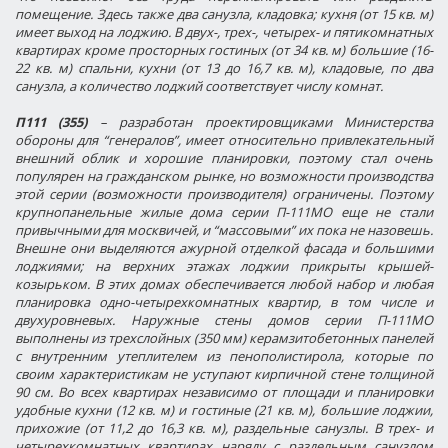
помещение. Здесь также два санузла, кладовка; кухня (от 15 кв. м)
имеет выход на лоджию. В двух-, трех-, четырех- и пятикомнатных
квартирах кроме просторных гостиных (от 34 кв. м) большие (16-
22 кв. м) спальни, кухни (от 13 до 16,7 кв. м), кладовые, по два
санузла, а количество лоджий соответствует числу комнат.
П111 (355)
– разработан проектировщиками Министерства
обороны для “генералов”, имеет относительно привлекательный
внешний облик и хорошие планировки, поэтому стал очень
популярен на гражданском рынке, но возможности производства
этой серии (возможности производителя) ограничены. Поэтому
крупнопанельные жилые дома серии П-111МО еще не стали
привычными для москвичей, и “массовыми” их пока не назовешь.
Внешне они выделяются ажурной отделкой фасада и большими
лоджиями; на верхних этажах лоджии прикрыты крышей-
козырьком. В этих домах обеспечивается любой набор и любая
планировка одно-четырехкомнатных квартир, в том числе и
двухуровневых. Наружные стены домов серии П-111МО
выполнены из трехслойных (350 мм) керамзитобетонных панелей
с внутренним утеплителем из пенополистирола, которые по
своим характеристикам не уступают кирпичной стене толщиной
90 см. Во всех квартирах независимо от площади и планировки
удобные кухни (12 кв. м) и гостиные (21 кв. м), большие лоджии,
прихожие (от 11,2 до 16,3 кв. м), раздельные санузлы. В трех- и
четырехкомнатных квартирах наряду с раздельным санузлом