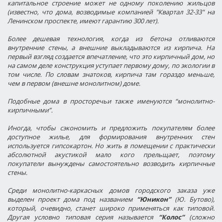
капитальное строение может не одному поколению жильцов
(известно, что дома, возводимые компанией "Квартал 32-33" на
Ленинском проспекте, имеют гарантию 300 лет).
Более дешевая технология, когда из
бетона отливаются
внутренние стены
, а
внешние
выкладываются
из кирпича.
На
первый взгляд создается впечатление, что это кирпичный дом, но
на самом деле конструкция уступает первому дому, по экологии в
том числе. По словам знатоков, кирпича там гораздо меньше,
чем в первом (внешне монолитном) доме.
Подобные дома в просторечьи также именуются “монолитно-
кирпичными”.
Иногда, чтобы сэкономить и предложить покупателям более
доступное жилье, для формирования внутренних стен
используется гипсокартон. Но жить в помещении с практически
абсолютной акустикой мало кого прельщает, поэтому
покупатели вынуждены самостоятельно возводить кирпичные
стены.
Среди монолитно-каркасных домов городского заказа уже
выделен проект дома под названием
“Юникон”
(Ю. Бутово),
который, очевидно, станет широко применяться как типовой.
Другая условно типовая серия называется
“Колос”
(сложно