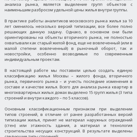
анализа рынка, является выделение групп объектов с
наименьшим разбросом удельной цены жилья внутри группы.
В практике работы аналитиков московского рынка жилья за 10
лет сменилось несколько версий типизации, все более полно
решающих данную задачу. Однако, в основном они были
ориентированы на объекты вторичного рынка, не полностью
охватывали как старый жилой фонд, еще не вовлеченный (или в
малой степени вовлеченный) в рыночный оборот, так и
новостройки, особенно возводимые по современным
индивидуальным проектам.
В настоящей работе мы поставили целью создать единую
классификацию жилья Москвы – жилого фонда, вторичного
рынка, первичного рынка – и учесть последние изменения в
составе и качестве жилья. Всего для анализа рынка квартир в
многоквартирных жилых домах выделено 15 групп жилья (3 типа
строений и внутри каждого – по 5 классов).
Основным классификационным признаком при выделении
типов строений, в отличие от ранее разработанных версий
типизации жилья, принят не материал наружных ограждений
(стен) или этажность здания, а материал и технология
строительства несущих конструкций. В результате выделены
следующие типы строений: