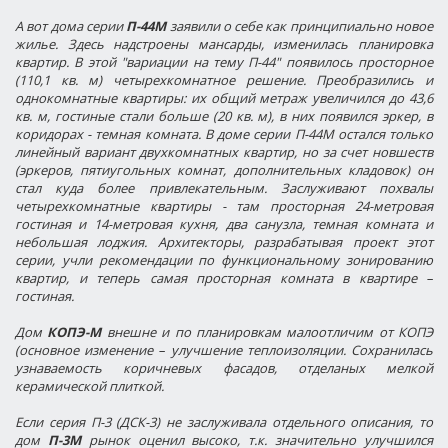
А вот дома серии
П-44М
заявили о себе как принципиально новое
жилье. Здесь надстроены мансарды, изменилась планировка
квартир. В этой "вариации на тему П-44" появилось просторное
(110,1 кв. м) четырехкомнатное решение. Преобразились и
однокомнатные квартиры: их общий метраж увеличился до 43,6
кв. м, гостиные стали больше (20 кв. м), в них появился эркер, в
коридорах - темная комната. В доме серии П-44М остался только
линейный вариант двухкомнатных квартир, но за счет новшеств
(эркеров, пятиугольных комнат, дополнительных кладовок) он
стал куда более привлекательным. Заслуживают похвалы
четырехкомнатные квартиры - там просторная 24-метровая
гостиная и 14-метровая кухня, два санузла, темная комната и
небольшая лоджия. Архитекторы, разрабатывая проект этот
серии, учли рекомендации по функциональному зонированию
квартир, и теперь самая просторная комната в квартире –
гостиная.
Дом
КОПЭ-М
внешне и по планировкам малоотличим от КОПЭ
(основное изменение – улучшение теплоизоляции. Сохранилась
узнаваемость коричневых фасадов, отделаных мелкой
керамической плиткой.
Если серия П-3 (ДСК-3) не заслуживала отдельного описания, то
дом
П-3М
рынок оценил высоко, т.к. значительно улучшился