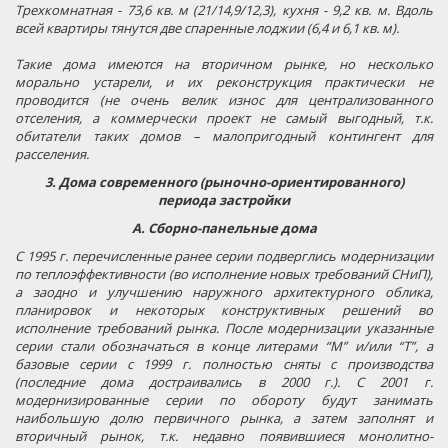
Трехкомнатная - 73,6 кв. м (21/14,9/12,3), кухня - 9,2 кв. м. Вдоль
всей квартиры тянутся две спаренные лоджии (6,4 и 6,1 кв. м).
Такие дома имеются на вторичном рынке, но несколько
морально устарели, и их реконструкция практически не
проводится (не очень велик износ для централизованного
отселения, а коммерчески проект не самый выгодный, т.к.
обитатели таких домов – малопригодный контингент для
расселения.
3. Дома современного (рыночно-ориентированного)
периода застройки
А. Сборно-панельные дома
С 1995 г. перечисленные ранее серии подверглись модернизации
по теплоэффективности (во исполнение новых требований СНиП),
а заодно и улучшению наружного архитектурного облика,
планировок и некоторых конструктивных решений во
исполнение требований рынка. После модернизации указанные
серии стали обозначаться в конце литерами “М” и/или “Т”, а
базовые серии с 1999 г. полностью сняты с производства
(последние дома достраивались в 2000 г.). С 2001 г.
модернизированные серии по обороту будут занимать
наибольшую долю первичного рынка, а затем заполнят и
вторичный рынок, т.к. недавно появившиеся монолитно-