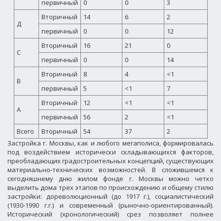
первичный
0
0
3
Вторичный
14
6
2
Д
первичный
0
0
12
Вторичный
16
21
0
С
первичный
0
0
14
Вторичный
8
4
<1
В
первичный
5
<1
7
Вторичный
12
<1
<1
А
первичный
56
2
<1
Всего
Вторичный
54
37
2
Застройка г. Москвы, как и любого мегаполиса, формировалась
под воздействием исторически складывающихся факторов,
преобладающих градостроительных концепций, существующих
материально-технических возможностей. В сложившемся к
сегодняшнему дню жилом фонде г. Москвы можно четко
выделить дома трех этапов по происхождению и общему стилю
застройки: дореволюционный (до 1917 г.), социалистический
(1930-1990 г.г.) и современный (рыночно-ориентированный).
Исторический (хронологический) срез позволяет полнее