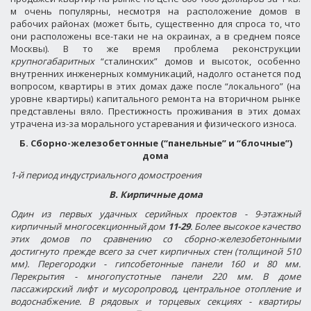
м очень популярны, несмотря на расположение домов в
рабочих районах (может быть, существенно для спроса то, что
они расположены все-таки не на окраинах, а в среднем поясе
Москвы). В то же время проблема реконструкции
крупногабаритных
“сталинских” домов и высоток, особенно
внутренних инженерных коммуникаций, надолго останется под
вопросом, квартиры в этих домах даже после “локального” (на
уровне квартиры) капитального ремонта на вторичном рынке
представлены вяло. Престижность проживания в этих домах
утрачена из-за морального устаревания и физического износа.
Б. Сборно-железобетонные (“панельные” и “блочные”)
дома
1-й период индустриального домостроения
В. Кирпичные дома
Один из первых удачных серийных проектов - 9-этажный
кирпичный многосекционный дом
11-29
. Более высокое качество
этих домов по сравнению со сборно-железобетонными
достигнуто прежде всего за счет кирпичных стен (толщиной 510
мм). Перегородки - гипсобетонные панели 160 и 80 мм.
Перекрытия - многопустотные панели 220 мм. В доме
пассажирский лифт и мусоропровод, центральное отопление и
водоснабжение. В рядовых и торцевых секциях - квартиры