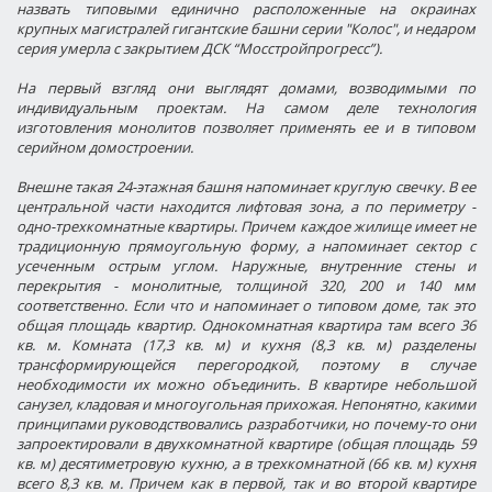
назвать типовыми единично расположенные на окраинах
крупных магистралей гигантские башни серии "Колос", и недаром
серия умерла с закрытием ДСК “Мосстройпрогресс”).
На первый взгляд они выглядят домами, возводимыми по
индивидуальным проектам. На самом деле технология
изготовления монолитов позволяет применять ее и в типовом
серийном домостроении.
Внешне такая 24-этажная башня напоминает круглую свечку. В ее
центральной части находится лифтовая зона, а по периметру -
одно-трехкомнатные квартиры. Причем каждое жилище имеет не
традиционную прямоугольную форму, а напоминает сектор с
усеченным острым углом. Наружные, внутренние стены и
перекрытия - монолитные, толщиной 320, 200 и 140 мм
соответственно. Если что и напоминает о типовом доме, так это
общая площадь квартир. Однокомнатная квартира там всего 36
кв. м. Комната (17,3 кв. м) и кухня (8,3 кв. м) разделены
трансформирующейся перегородкой, поэтому в случае
необходимости их можно объединить. В квартире небольшой
санузел, кладовая и многоугольная прихожая. Непонятно, какими
принципами руководствовались разработчики, но почему-то они
запроектировали в двухкомнатной квартире (общая площадь 59
кв. м) десятиметровую кухню, а в трехкомнатной (66 кв. м) кухня
всего 8,3 кв. м. Причем как в первой, так и во второй квартире