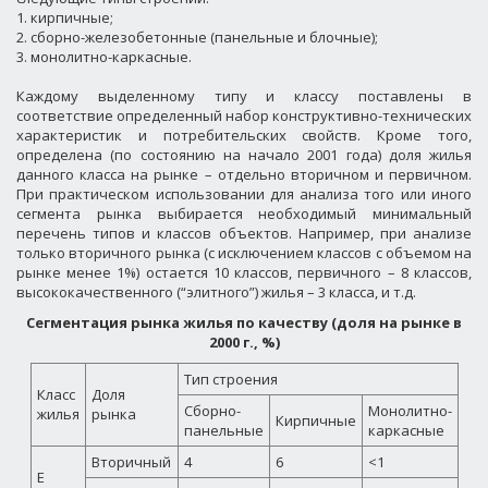
1. кирпичные;
2. сборно-железобетонные (панельные и блочные);
3. монолитно-каркасные.
Каждому выделенному типу и классу поставлены в
соответствие определенный набор конструктивно-технических
характеристик и потребительских свойств. Кроме того,
определена (по состоянию на начало 2001 года) доля жилья
данного класса на рынке – отдельно вторичном и первичном.
При практическом использовании для анализа того или иного
сегмента рынка выбирается необходимый минимальный
перечень типов и классов объектов. Например, при анализе
только вторичного рынка (с исключением классов с объемом на
рынке менее 1%) остается 10 классов, первичного – 8 классов,
высококачественного (“элитного”) жилья – 3 класса, и т.д.
Сегментация рынка жилья по качеству (доля на рынке в
2000 г., %)
Тип строения
Класс
Доля
Сборно-
Монолитно-
жилья
рынка
Кирпичные
панельные
каркасные
Вторичный
4
6
<1
Е