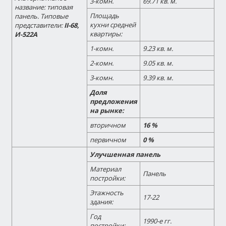
3-комн.
69.71 кв. м.
название:
типовая
Площадь
панель.
Типовые
кухни средней
представители:
II-68,
квартиры:
И-522А
1-комн.
9.23 кв. м.
2-комн.
9.05 кв. м.
3-комн.
9.39 кв. м.
Доля
предложения
на рынке:
вторичном
16 %
первичном
0 %
Улучшенная панель
Материал
Панель
постройки:
Этажность
17-22
здания:
Год
1990-е гг.
постройки: