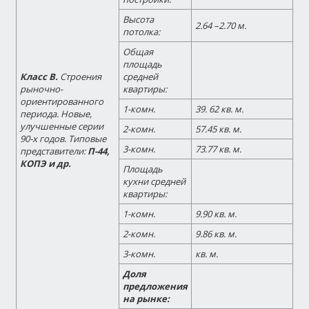
Высота
2.64 –2.70 м.
потолка:
Общая
площадь
Класс В.
Строения
средней
рыночно-
квартиры:
ориентированного
1-комн.
39. 62 кв. м.
периода. Новые,
улучшенные серии
2-комн.
57.45 кв. м.
90-х годов.
Типовые
3-комн.
73.77 кв. м.
представители:
П-44,
КОПЭ и др.
Площадь
кухни средней
квартиры:
1-комн.
9.90 кв. м.
2-комн.
9.86 кв. м.
3-комн.
кв. м.
Доля
предложения
на рынке: