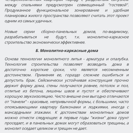
между спальнями предусмотрен совмещенный "гостевой".
Продуманное функциональное зонирование и удобная
планировка жилого пространства позволяют считать этот проект
одним из самых удачных.
Новые серии сборно-панельных домов, по-видимому,
разрабатываться не будут, т.к. монолитно-каркасное
строительство экономически эффективнее.
Б. Монолитно-каркасные дома
Основа технологии монолитного литья - арматура и опалубка.
Технология строительства позволяет возводить дома в
достаточно короткие сроки, что является несомненным
достоинством. Применяя ее, гораздо сложнее ошибиться и
допустить брак. Сейсмически устойчивая конструкция прочно
держит форму дома, стены получаются ровнее, потолок и пол,
отлитые из бетона, лишены швов и пустот и обеспечивают
хорошую звукоизоляцию. Чисто внешне они выгодно отличаются
от "панели" - красивые, непривычной формы, с большими, часто
опоясывающими квартиру балконами и лоджиями, иногда с
мансардными этажами. К достоинствам монолитных домов
можно отнести следующее: в первые годы "жизни" дома грунт
проседает, и в панельных домах могут образоваться трещины, а
монолит оседает целиком и трещин не дает.