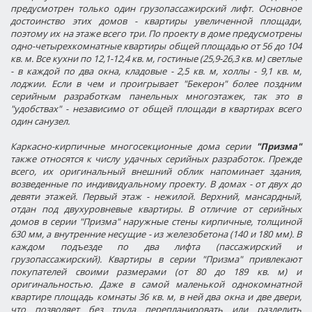
предусмотрен только один грузопассажирский лифт. Основное
достоинство этих домов - квартиры увеличенной площади,
поэтому их на этаже всего три. По проекту в доме предусмотрены
одно-четырехкомнатные квартиры общей площадью от 56 до 104
кв. м. Все кухни по 12,1-12,4 кв. м, гостиные (25,9-26,3 кв. м) светлые
- в каждой по два окна, кладовые - 2,5 кв. м, холлы - 9,1 кв. м,
лоджии. Если в чем и проигрывает "Бекерон" более поздним
серийным разработкам панельных многоэтажек, так это в
"удобствах" - независимо от общей площади в квартирах всего
один санузел.
Каркасно-кирпичные многосекционные дома серии
"Призма"
также относятся к числу удачных серийных разработок. Прежде
всего, их оригинальный внешний облик напоминает здания,
возведенные по индивидуальному проекту. В домах - от двух до
девяти этажей. Первый этаж - нежилой. Верхний, мансардный,
отдан под двухуровневые квартиры. В отличие от серийных
домов в серии "Призма" наружные стены кирпичные, толщиной
630 мм, а внутренние несущие - из железобетона (140 и 180 мм). В
каждом подъезде по два лифта (пассажирский и
грузопассажирский). Квартиры в серии "Призма" привлекают
покупателей своими размерами (от 80 до 189 кв. м) и
оригинальностью. Даже в самой маленькой однокомнатной
квартире площадь комнаты 36 кв. м, в ней два окна и две двери,
что позволяет без труда перепланировать или разделить