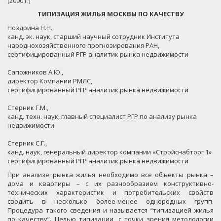
(2000 г.)
ТИПИЗАЦИЯ ЖИЛЬЯ МОСКВЫ ПО КАЧЕСТВУ
Ноздрина Н.Н.,
канд. эк. наук, старший научный сотрудник Института
народнохозяйственного прогнозирования РАН,
сертифицированный РГР аналитик рынка недвижимости
Сапожников А.Ю.,
директор Компании РМЛС,
сертифицированный РГР аналитик рынка недвижимости
Стерник Г.М.,
канд. техн. наук, главный специалист РГР по анализу рынка
недвижимости
Стерник С.Г.,
канд. наук, генеральный директор компании «Стройснабторг 1»
сертифицированный РГР аналитик рынка недвижимости
При анализе рынка жилья необходимо все объекты рынка –
дома и квартиры – с их разнообразием конструктивно-
технических характеристик и потребительских свойств
сводить в несколько более-менее однородных групп.
Процедура такого сведения и называется “типизацией жилья
по качеству”. Целью типизации, с точки зрения методологии