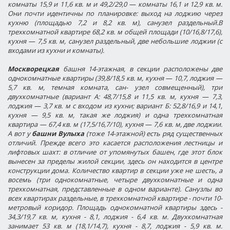
комнаты 15,9 и 11,6 кв. м и 49,2/29,0 — комнаты 16,1 и 12,9 кв. м.
Они почти идентичны по планировке: выход на лоджию через
кухню (площадью 7,2 и 8,2 кв. м), санузел раздельный.В
трехкомнатной квартире 68,2 кв. м общей площади (10/16,8/17,6),
кухня — 7,5 кв. м, санузел раздельный, две небольшие лоджии (с
входами из кухни и комнаты).
Москворецкая
башня 14-этажная, в секции расположены две
однокомнатные квартиры (39,8/18,5 кв. м, кухня — 10,7, лоджия —
5,7 кв. м, темная комната, сан- узел совмещенный), три
двухкомнатные (вариант А: 48,7/15,8 и 11,5 кв. м, кухня — 7,3,
лоджия — 3,7 кв. м с входом из кухни; вариант Б: 52,8/16,9 и 14,1,
кухня — 9,5 кв. м, такая же лоджия) и одна трехкомнатная
квартира — 67,4 кв. м (17,5/16,7/10), кухня — 7,6 кв. м, две лоджии.
А вот у
башни Вулыха
(тоже 14-этажной) есть ряд существенных
отличий. Прежде всего это касается расположения лестницы и
лифтовых шахт: в отличие от упомянутых башен, где этот блок
вынесен за пределы жилой секции, здесь он находится в центре
конструкции дома. Количество квартир в секции уже не шесть, а
восемь (три однокомнатные, четыре двухкомнатные и одна
трехкомнатная, представленные в одном варианте). Санузлы во
всех квартирах раздельные, в трехкомнатной квартире - почти 10-
метровый коридор. Площадь однокомнатной квартиры здесь -
34,3/19,7 кв. м, кухня - 8,1, лоджия - 6,4 кв. м. Двухкомнатная
занимает 53 кв. м (18,1/14,7), кухня - 8,7, лоджия - 5,9 кв. м.