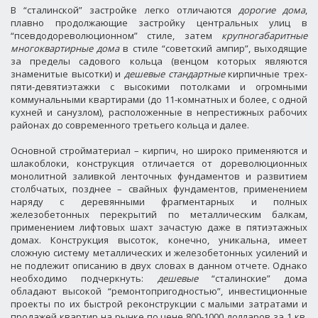
В “сталинской” застройке легко отличаются
дорогие дома
,
плавно продолжающие застройку центральных улиц в
“псевдодореволюционном” стиле, затем
крупногабаритные
многоквартирные дома
в стиле “советский ампир”, выходящие
за пределы садового кольца (венцом которых являются
знаменитые высотки) и
дешевые стандартные
кирпичные трех-
пяти-девятиэтажки с высокими потолками и огромными
коммунальными квартирами (до 11-комнатных и более, с одной
кухней и санузлом), расположенные в непрестижных рабочих
районах до современного третьего кольца и далее.
Основной стройматериал – кирпич, но широко применяются и
шлакоблоки, конструкция отличается от дореволюционных
монолитной заливкой ленточных фундаментов и развитием
столбчатых, позднее – свайных фундаментов, применением
наряду с деревянными фрагментарных и полных
железобетонных перекрытий по металлическим балкам,
применением лифтовых шахт зачастую даже в пятиэтажных
домах. Конструкция высоток, конечно, уникальна, имеет
сложную систему металлических и железобетонных усилений и
не подлежит описанию в двух словах в данном отчете. Однако
необходимо подчеркнуть:
дешевые
“сталинские” дома
обладают высокой “ремонтопригодностью”, инвестиционные
проекты по их быстрой реконструкции с малыми затратами и
продажей квартир на рынке по цене 800-1000 долларов за 1 кв.