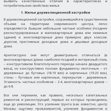
выявить качественные отличия в характеристиках и
потребительских свойствах жилья.
1. Жилье дореволюционной застройки
В дореволюционной застройке, сохранившейся в существенном
объеме на территории современного центра, легко
определяются
бывшие небольшие частные особняки
(позднее
реконструированные в малоквартирные дома или нежилые
здания) и
многоквартирные дома
примерно двух классов:
дорогие
, престижные доходные дома и
дешевые
доходные
дома.
Архитектурно они могут диаметрально отличаться (в
многоквартирных домах наиболее поздний и интересный стиль
– конструктивизм благополучного периода начала двадцатого
века), но конструктивно похожи: фундаменты ленточные – от
деревянных до бутовых (18-19 век) и кирпичных (19-20 век),
стены – бутовые или кирпичные, перекрытия – деревянные.
Этажность частных особняков – 2-4, многоквартирных домов –
до 6-8.
Все они пережили, как правило, несколько капитальных
ремонтов и реконструкций, первые из которых проводились
еще до революции. Это усиление грунта (как известно, центр
Москвы ощутимо проваливается), усиление фундаментов и