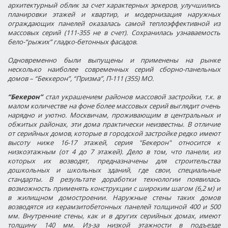
архитектурный облик за счет характерных эркеров, улучшились
планировки этажей и квартир, и модернизация наружных
ограждающих панелей оказалась самой теплоэффективной из
массовых серий (111-355 не в счет). Сохранилась узнаваемость
бело-“рыжих” гладко-бетонных фасадов.
Одновременно были выпущены и применены на рынке
несколько наиболее современных серий сборно-панельных
домов – “Беккерон”, “Призма”, П-111 (355) МО.
“Бекерон”
стал украшением районов массовой застройки, т.к. в
малом количестве на фоне более массовых серий выглядит очень
нарядно и уютно. Москвичам, проживающим в центральных и
обжитых районах, эти дома практически неизвестны. В отличие
от серийных домов, которые в городской застройке редко имеют
высоту ниже 16-17 этажей, серия "Бекерон" относится к
низкоэтажным (от 4 до 7 этажей). Дело в том, что панели, из
которых их возводят, предназначены для строительства
дошкольных и школьных зданий, где свои, специальные
стандарты. В результате доработки технологии появилась
возможность применять конструкции с широким шагом (6,2 м) и
в жилищном домостроении. Наружные стены таких домов
возводятся из керамзитобетонных панелей толщиной 400 и 500
мм. Внутренние стены, как и в других серийных домах, имеют
толщину 140 мм. Из-за низкой этажности в подъезде