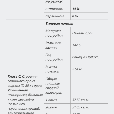
на рынке:
вторичном
14 %
первичном
0 %
Типовая панель
Материал
Панель, блок
постройки:
Этажность
14-16
здания:
Год
конец 70-1990 гг.
постройки:
Высота
2.64 м.
потолка:
Класс С.
Строения
Общая
серийного произ
площадь
водства 70-80-х годов.
средней
Улучшенная
квартиры:
планировка, большая
кухня, два лифта
1-комн.
37.52 кв. м.
(возможен
2-комн.
51.05 кв. м.
грузопассажирский)
Альтернативное