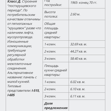
Год
Класс Д.
Строения
1965- конец 70 гг.
постройки:
“постхрущевского
периода”. По
Высота
2.60 м.
потребительским
потолка:
качествам отличимы
от пятиэтажных
Общая
“хрущевок” разве что
площадь
наличием лифта,
средней
мусоропровода.
квартиры:
Изношенные
1-комн.
32.69 кв. м.
коммуникации,
требующие
2-комн.
44.27 кв. м.
регулярной
3-комн.
58.40 кв. м.
обработки
межплиточные
Площадь
соединения.
кухни средней
Альтернативное
квартиры:
название:
панель с
малой кухней
.
1-комн.
6.02 кв. м.
Типовые
2-комн.
6.10 кв. м.
представители:
I-515,
I-605
3-комн.
6.11 кв. м.
Доля
предложения