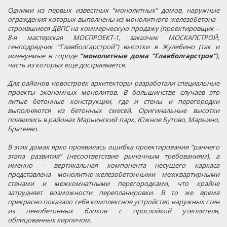
Одними из первых известных “монолитных” домов,
наружные
ограждения
которых выполнены из
монолитного железобетона
-
строившиеся ДВПС на коммерческую продажу (проектировщик –
8-я мастерская МОСПРОЕКТ-1, заказчик МОСКАПСТРОЙ,
генподрядчик “Главболгарстрой”) высотки в Жулебино (так и
именуемые в городе
“монолитные дома “Главболгарстроя”
),
часть из которых еще достраивается.
Для районов новостроек архитекторы разработали специальные
проекты экономных монолитов. В большинстве случаев это
литые бетонные конструкции, где и стены и перегородки
выполняются из бетонных смесей. Оригинальные высотки
появились в районах Марьинский парк, Южное Бутово, Марьино,
Братеево.
В этих домах ярко проявилась ошибка проектирования “раннего
этапа развития” (несоответствие рыночным требованиям), а
именно – вертикальная компонента несущего каркаса
представлена
монолитно-железобетонными
межквартирными
стенами и межкомнатными перегородками
, что крайне
затрудняет возможности перепланировки. В то же время
прекрасно показало себя комплексное устройство наружных стен
из пенобетонных блоков с прослойкой утеплителя,
облицованных кирпичом.