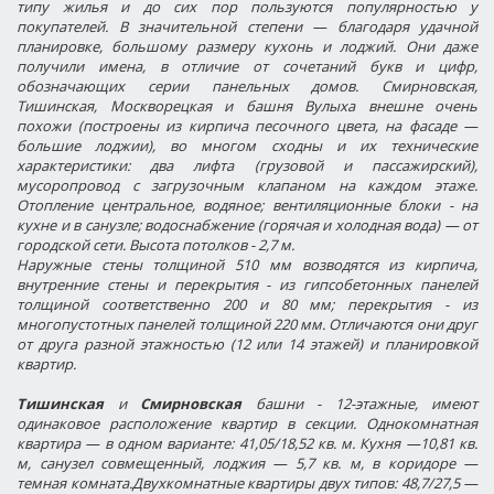
типу жилья и до сих пор пользуются популярностью у
покупателей. В значительной степени — благодаря удачной
планировке, большому размеру кухонь и лоджий. Они даже
получили имена, в отличие от сочетаний букв и цифр,
обозначающих серии панельных домов. Смирновская,
Тишинская, Москворецкая и башня Вулыха внешне очень
похожи (построены из кирпича песочного цвета, на фасаде —
большие лоджии), во многом сходны и их технические
характеристики: два лифта (грузовой и пассажирский),
мусоропровод с загрузочным клапаном на каждом этаже.
Отопление центральное, водяное; вентиляционные блоки - на
кухне и в санузле; водоснабжение (горячая и холодная вода) — от
городской сети. Высота потолков - 2,7 м.
Наружные стены толщиной 510 мм возводятся из кирпича,
внутренние стены и перекрытия - из гипсобетонных панелей
толщиной соответственно 200 и 80 мм; перекрытия - из
многопустотных панелей толщиной 220 мм. Отличаются они друг
от друга разной этажностью (12 или 14 этажей) и планировкой
квартир.
Тишинская
и
Смирновская
башни - 12-этажные, имеют
одинаковое расположение квартир в секции. Однокомнатная
квартира — в одном варианте: 41,05/18,52 кв. м. Кухня —10,81 кв.
м, санузел совмещенный, лоджия — 5,7 кв. м, в коридоре —
темная комната.Двухкомнатные квартиры двух типов: 48,7/27,5 —