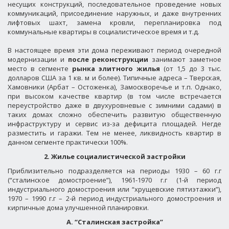
несущих конструкций, последовательное проведение новых
коммуникаций, присоединение наружных, и даже внутренних
лифтовых шахт, замена кровли, перепланировка под
коммунальные квартиры в социалистическое время и т.д.
В настоящее время эти дома переживают период очередной
модернизации и
после реконструкции
занимают заметное
место в сегменте
рынка элитного жилья
(от 1,5 до 3 тыс.
долларов США за 1 кв. м и более). Типичные адреса – Тверская,
Хамовники (Арбат – Остоженка), Замоскворечье и т.п. Однако,
при высоком качестве квартир (в том числе встречается
переустройство даже в двухуровневые с зимними садами) в
таких домах сложно обеспечить развитую общественную
инфраструктуру и сервис из-за дефицита площадей. Негде
разместить и гаражи. Тем не менее, ликвидность квартир в
данном сегменте практически 100%.
2. Жилье социалистической застройки
Приблизительно подразделяется на периоды 1930 – 60 г.г
(“сталинское домостроение”), 1961-1970 г.г (1-й период
индустриального домостроения или “хрущевские пятиэтажки”),
1970 – 1990 г.г – 2-й период индустриального домостроения и
кирпичные дома улучшенной планировки.
А. “Сталинская застройка”