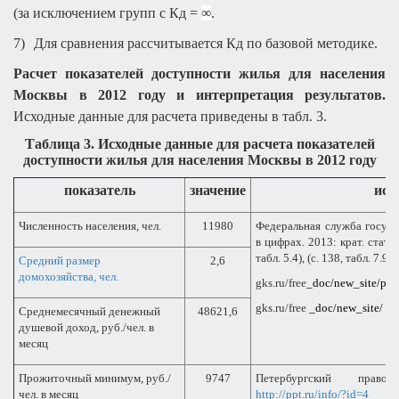
(за исключением групп с Кд =
∞
.
7)
Для сравнения рассчитывается Кд по базовой методике.
Расчет показателей доступности жилья для населения
Москвы в 2012 году и интерпретация результатов.
Исходные данные для расчета приведены в табл. 3.
Таблица 3. Исходные данные для расчета показателей
доступности жилья для населения Москвы в 2012 году
показатель
значение
ист
Численность населения, чел.
11980
Федеральная служба госуда
в цифрах. 2013: крат. стат. 
табл. 5.4), (с. 138, табл. 7.9)
Средний размер
2,6
домохозяйства, чел.
gks.ru/free
_doc/new_site/pop
gks.ru/free
_doc/new_site/ pe
Среднемесячный денежный
48621,6
душевой доход, руб./чел. в
месяц
Прожиточный минимум, руб./
9747
Петербургский право
чел. в месяц
http
://
ppt
.
ru
/
info
/?
id
=4