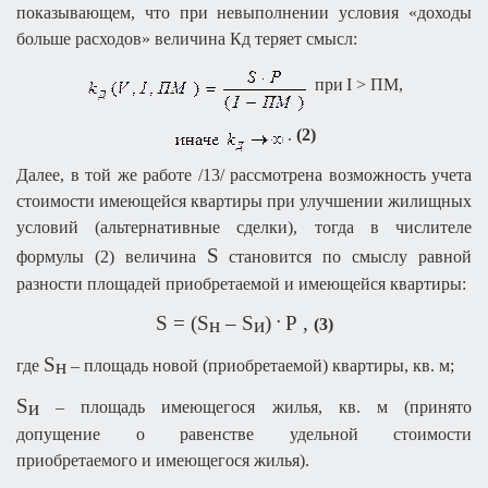
показывающем, что при невыполнении условия «доходы
больше
расходов» величина Кд
теряет смысл
:
при
I
> ПМ,
.
(2)
Далее, в той же работе /13/ рассмотрена возможность учета
стоимости имеющейся квартиры при улучшении жилищных
условий (альтернативные сделки), тогда в числителе
S
формулы (2) величина
становится по смыслу равной
разности площадей приобретаемой и имеющейся квартиры:
.
S
= (
S
–
S
)
P
,
н
и
(3)
S
н
где
– площадь новой (приобретаемой) квартиры, кв. м;
S
и
– площадь имеющегося жилья, кв. м (принято
допущение о равенстве удельной стоимости
приобретаемого и имеющегося жилья).