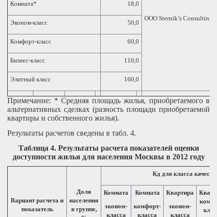
Комната*
18,0
ООО
Sternik’s Consulting
Эконом-класс
50,0
Комфорт-класс
60,0
Бизнес-класс
110,0
Элитный класс
160,0
Примечание: * Средняя площадь жилья, приобретаемого в
альтернативных сделках (разность площади приобретаемой
квартиры и собственного жилья).
Результаты расчетов сведены в табл.
4.
Таблица
4.
Результаты расчета показателей оценки
доступности жилья для населения Москвы в 2012 году
Кд для класса качеств
Доля
Комната
Комната
Квартира
Кварт
Вариант расчета и
населения
комфо
эконом-
комфорт-
эконом-
показатель
в группе,
клас
класса
класса
класса