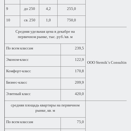
9
до 250
4,2
255,0
10
св. 250
1,0
750,0
Средняя удельная цена в декабре на
первичном рынке, тыс. руб./кв. м
По всем классам
239,5
Эконом-класс
122,9
ООО
Sternik
’
s
Consulting
Комфорт-класс
170,8
Бизнес-класс
209,9
Элитный класс
420,0
средняя площадь квартиры на первичном
рынке, кв. м
По всем классам
75,0