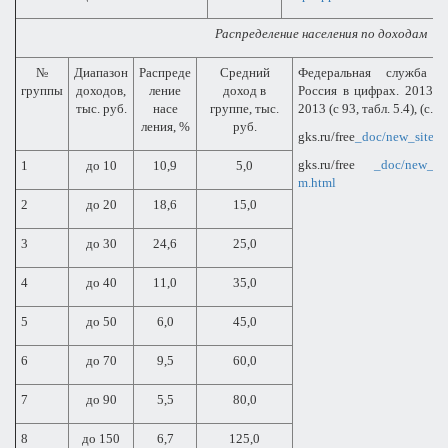
Распределение населения по доходам
№
Диапазон
Распреде
Средний
Федеральная служба го
группы
доходов,
ление
доход в
Россия в цифрах. 2013: кр
тыс. руб.
насе
группе, тыс.
2013 (с 93, табл.
5.4), (
с
. 1
ления, %
руб.
gks.ru/free
_doc/new_site/p
gks.ru/free
_doc/new_sit
1
до 10
10,9
5,0
m.html
2
до 20
18,6
15,0
3
до 30
24,6
25,0
4
до 40
11,0
35,0
5
до 50
6,0
45,0
6
до 70
9,5
60,0
7
до 90
5,5
80,0
8
до 150
6,7
125,0