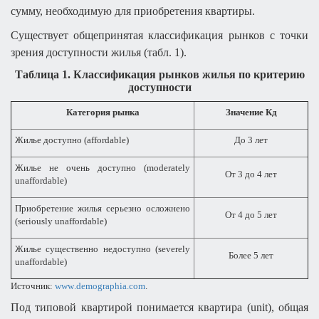
сумму, необходимую для приобретения квартиры.
Существует общепринятая классификация рынков с точки
зрения доступности жилья (табл. 1).
Таблица 1. Классификация рынков жилья по критерию
доступности
Категория рынка
Значение Кд
Жилье доступно
(affordable)
До 3 лет
Жилье не очень доступно (
moderately
От 3 до 4 лет
unaffordable
)
Приобретение жилья серьезно осложнено
От 4 до 5 лет
(
seriously
unaffordable
)
Жилье существенно недоступно (
severely
Более 5 лет
unaffordable
)
Источник:
www
.
demographia
.
com
.
Под типовой квартирой понимается квартира (
unit
), общая