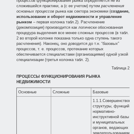
процессов функционирования рынка определяется не из
сложившейся практики, а (с ее учетом) путем
расчленения
основных процессов
рынка как сектора экономики (
создание,
использование и оборот недвижимости и управление
рынком
– первая колонка табл.2). Расчленение
(декомпозиция) производится как логически обоснованная
процедура выделения все менее сложных процессов (в табл.
2 во второй колонке показана только одна ступень такого
расчленения). Наконец, оно доводится до т.н. “
базовых
”
процессов, т. е. процессов, протекание которых
обеспечивается специалистами (организациями) одной узкой
специализации (третья колонка табл. 2).
Таблица 2
ПРОЦЕССЫ ФУНКЦИОНИРОВАНИЯ РЫНКА
НЕДВИЖИМОСТИ
Основные
Сложные
Базовые
1.1.1.Совершенствова
структуры, функций,
нормативно-
инструктивной базы го
и муниципальных
органов, ведающих
землепользованием и