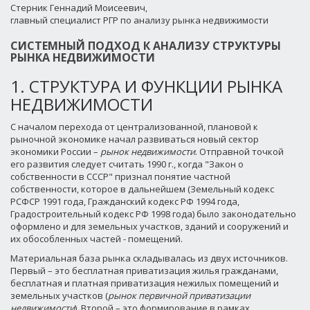
Стерник Геннадий Моисеевич,
главный специалист РГР по анализу рынка недвижимости
СИСТЕМНЫЙ ПОДХОД К АНАЛИЗУ СТРУКТУРЫ
РЫНКА НЕДВИЖИМОСТИ
1. СТРУКТУРА И ФУНКЦИИ РЫНКА
НЕДВИЖИМОСТИ
С началом перехода от централизованной, плановой к
рыночной экономике начал развиваться новый сектор
экономики России –
рынок недвижимости
. Отправной точкой
его развития следует считать 1990 г., когда "Закон о
собственности в СССР" признал понятие частной
собственности, которое в дальнейшем (Земельный кодекс
РСФСР 1991 года, Гражданский кодекс РФ 1994 года,
Градостроительный кодекс РФ 1998 года) было законодательно
оформлено и для земельных участков, зданий и сооружений и
их обособленных частей - помещений.
Материальная база рынка складывалась из двух источников.
Первый – это бесплатная приватизация жилья гражданами,
бесплатная и платная приватизация нежилых помещений и
земельных участков (
рынок первичной приватизации
недвижимости
). Второй – это формирование в рамках