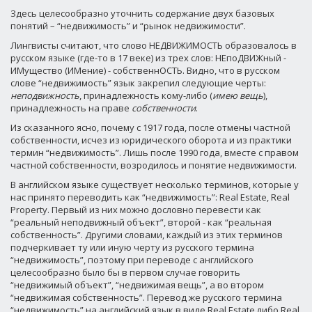
Здесь целесообразно уточнить содержание двух базовых
понятий – “недвижимость” и “рынок недвижимости”.
Лингвисты считают, что слово НЕДВИЖИМОСТЬ образовалось в
русском языке (где-то в 17 веке) из трех слов: НЕпоДВИЖный -
ИМущество (ИМение) - собственнОСТЬ. Видно, что в русском
слове “недвижимость” язык закрепил следующие черты:
неподвижность
, принадлежность кому-либо (
имею вещь
),
принадлежность на праве
собственности
.
Из сказанного ясно, почему с 1917 года, после отмены частной
собственности, исчез из юридического оборота и из практики
термин “недвижимость”. Лишь после 1990 года, вместе с правом
частной собственности, возродилось и понятие недвижимости.
В английском языке существует несколько терминов, которые у
нас принято переводить как “недвижимость”: Real Estate, Real
Property. Первый из них можно дословно перевести как
“реальный неподвижный объект”, второй - как “реальная
собственность”. Другими словами, каждый из этих терминов
подчеркивает ту или иную черту из русского термина
“недвижимость”, поэтому при переводе с английского
целесообразно было бы в первом случае говорить
“недвижимый объект”, “недвижимая вещь”, а во втором
“недвижимая собственность”. Перевод же русского термина
“недвижимость” на английский язык в виде Real Estate либо Real