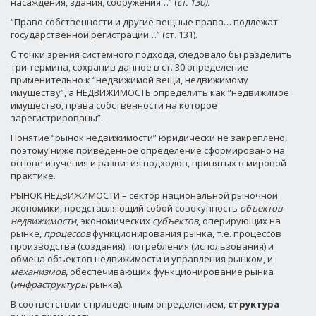
насаждения, здания, сооружения…” (
ст. 130).
“Право собственности и другие вещные права… подлежат
государственной регистрации…” (ст. 131).
С точки зрения системного подхода, следовало бы разделить
три термина, сохранив данное в ст. 30 определение
применительно к “недвижимой вещи, недвижимому
имуществу”, а НЕДВИЖИМОСТЬ определить как “недвижимое
имущество, права собственности на которое
зарегистрированы”.
Понятие “рынок недвижимости” юридически не закреплено,
поэтому ниже приведенное определение сформировано на
основе изучения и развития подходов, принятых в мировой
практике.
РЫНОК НЕДВИЖИМОСТИ – сектор национальной рыночной
экономики, представляющий собой совокупность
объектов
недвижимости
, экономических
субъектов
, оперирующих на
рынке,
процессов
функционирования рынка, т.е. процессов
производства (создания), потребления (использования) и
обмена объектов недвижимости и управления рынком, и
механизмов
, обеспечивающих функционирование рынка
(
инфраструктуры
рынка).
В соответствии с приведенным определением,
структура