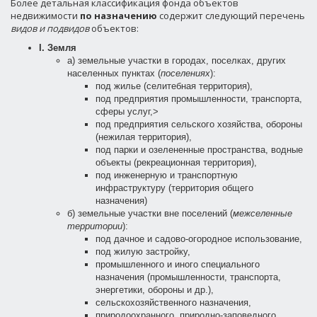
Более детальная классификация фонда объектов
недвижимости
по назначению
содержит следующий перечень
видов и подвидов
объектов:
I. Земля
а) земельные участки в городах, поселках, других
населенных пунктах (
поселениях
):
под жилье (селитебная территория),
под предприятия промышленности, транспорта,
сферы услуг,>
под предприятия сельского хозяйства, обороны
(нежилая территория),
под парки и озелененные пространства, водные
объекты (рекреационная территория),
под инженерную и транспортную
инфраструктуру (территория общего
назначения)
б) земельные участки вне поселений (
межселенные
территории
):
под дачное и садово-огородное использование,
под жилую застройку,
промышленного и иного специального
назначения (промышленности, транспорта,
энергетики, обороны и др.),
сельскохозяйственного назначения,
природоохранного, природно-заповедного,