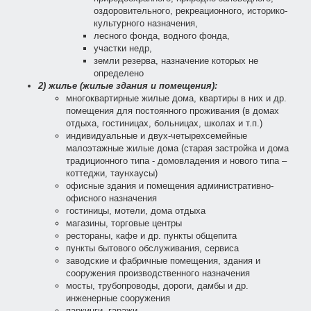
оздоровительного, рекреационного, историко-
культурного назначения,
лесного фонда, водного фонда,
участки недр,
земли резерва, назначение которых не
определено
2) жилье (жилые здания и помещения):
многоквартирные жилые дома, квартиры в них и др.
помещения для постоянного проживания (в домах
отдыха, гостиницах, больницах, школах и т.п.)
индивидуальные и двух-четырехсемейные
малоэтажные жилые дома (старая заcтройка и дома
традиционного типа - домовладения и нового типа –
коттеджи, таунхаусы)
офисные здания и помещения административно-
офисного назначения
гостиницы, мотели, дома отдыха
магазины, торговые центры
рестораны, кафе и др. пункты общепита
пункты бытового обслуживания, сервиса
заводские и фабричные помещения, здания и
сооружения производственного назначения
мосты, трубопроводы, дороги, дамбы и др.
инженерные сооружения
паркинги, гаражи