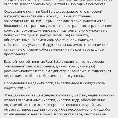
Property целесообразно осуществлять, исходя из контекста.
Содержание понятия Real Estate раскрывается в мировой
литературе как “земля и все улучшения, постоянно
закрепленные на ней”. Термин “земля” в законодательстве
большинства стран толкуется как пространство, ограниченное
конусом, проходящим через границы земельного участка на
поверхности суши к центру Земли. Нефть, золото,
обнаруженные на земельном участке, принадлежат
собственнику участка. В других странах имеются ограничения,
связанные с правом собственности на недра и воздушное
пространство.
Важной чертой понятия Real Estate является то, что любые
“улучшения” земли (строения, дороги, коммуникации)
рассматриваются в тесном единстве с “землей”: не существует
недвижимого объекта без земельного участка.
Определение недвижимости, закрепленное в
Гражданском
кодексе РФ, ч.1:
“К недвижимым вещам (недвижимое имущество, недвижимость)
относятся земельные участки, участки недр, обособленные
водные объекты и все, что прочно связано с землей, т.е.
объекты, перемещение которых без несоразмерного ущерба
их назначению невозможно, в том числе леса, многолетние