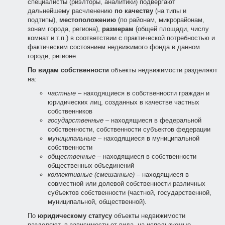
специалисты (риэлторы, аналитики) подвергают
дальнейшему расчленению
по качеству
(на типы и
подтипы),
местоположению
(по районам, микрорайонам,
зонам города, региона),
размерам
(общей площади, числу
комнат и т.п.) в соответствии с практической потребностью и
фактическим состоянием недвижимого фонда в данном
городе, регионе.
По видам собственности
объекты недвижимости разделяют
на:
частные
– находящиеся в собственности граждан и
юридических лиц, созданных в качестве частных
собственников
государственные
– находящиеся в федеральной
собственности, собственности субъектов федерации
муниципальные
– находящиеся в муниципальной
собственности
общественные
– находящиеся в собственности
общественных объединений
коллективные (смешанные)
– находящиеся в
совместной или долевой собственности различных
субъектов собственности (частной, государственной,
муниципальной, общественной).
По
юридическому статусу
объекты недвижимости
разделяют, в зависимости от вида, на используемые