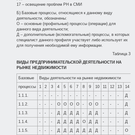
17 – освещение проблем РН в СМИ
Б) Базовые процессы, относящиеся к данному виду
деятельности, обозначены:
О – основные (профильные) процессы (операции) для
данного вида деятельности;
Д – дополнительные (вспомогательные) процессы, в которых
специалист данного профиля участвует либо использует их
для получения необходимой ему информации.
Таблица 3
ВИДЫ ПРЕДПРИНИМАТЕЛЬСКОЙ ДЕЯТЕЛЬНОСТИ НА
РЫНКЕ НЕДВИЖИМОСТИ
Базовые
Виды деятельности на рынке недвижимости
процессы
1
2
3
4
5
6
7
8
9
10
11
12
13
14
1
1.1.1.
-
-
-
-
-
-
-
-
-
-
-
-
-
Д
-
1.1.2.
-
-
-
О
О
О
О
-
О
О
-
-
-
Д
-
1.1.3.
-
-
-
Д
Д
Д
Д
-
Д
Д
-
-
-
Д
-
1.1.4.
-
-
-
Д
Д
Д
Д
О
Д
Д
-
-
-
Д
-
1.1.5.
-
-
-
Д
Д
Д
Д
Д
Д
Д
-
-
-
О