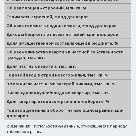
Общая площадь строений, млн кв. м
2
Стоимость строений, млрд долларов
2
Общая стоимость недвижимости, млрд долларов
3
Доходы бюджета от всех платежей, млн долларов
8
Доля имущественной составляющей в бюджете, %
1
Общее количество квартир в частной собственности
1
граждан, тыс. шт.
Доля частных квартир, тыс. шт.
4
Годовой ввод в строй нового жилья, тыс. кв. м
3
В том числе частными застройщиками, тыс. кв. м
-
Число сделок купли/продажи квартир, тыс. шт.
9
Доля квартир в годовом рыночном обороте, %
6
Годовой денежный оборот на жилищном рынке, млн
3
долларов
Примечания: * Использованы данные, относящиеся к периоду
стабильного рынка