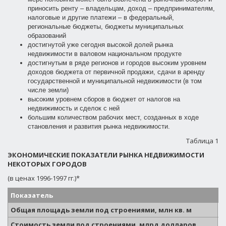
приносить ренту – владельцам, доход – предпринимателям,
налоговые и другие платежи – в федеральный,
региональные бюджеты, бюджеты муниципальных
образований
достигнутой уже сегодня высокой долей рынка
недвижимости в валовом национальном продукте
достигнутым в ряде регионов и городов высоким уровнем
доходов бюджета от первичной продажи, сдачи в аренду
государственной и муниципальной недвижимости (в том
числе земли)
высоким уровнем сборов в бюджет от налогов на
недвижимость и сделок с ней
большим количеством рабочих мест, созданных в ходе
становления и развития рынка недвижимости.
Таблица 1
ЭКОНОМИЧЕСКИЕ ПОКАЗАТЕЛИ РЫНКА НЕДВИЖИМОСТИ
НЕКОТОРЫХ ГОРОДОВ
(в ценах 1996-1997 гг.)*
Показатель
М
Общая площадь земли под строениями, млн кв. м
6
Стоимость земли под строениями, млрд долларов
9