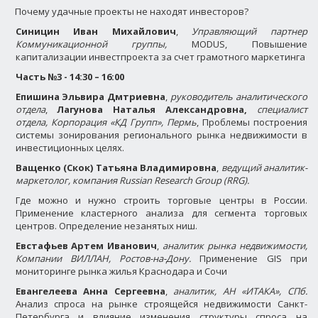
Почему удачные проекты не находят инвесторов?
Синицин Иван Михайлович
,
Управляющий партнер
Коммуникационной группы,
MODUS, Повышение
капитализации инвестпроекта за счет грамотного маркетинга
Часть №3 -
14:30 – 16:00
Епишина Эльвира Дмтриевна
,
руководитель аналитического
отдела
,
Лагунова Наталья Александровна,
специалист
отдела, Корпорация «КД Групп», Пермь
, Проблемы построения
системы зонирования регионального рынка недвижимости в
инвестиционных целях.
Ващенко (Скок) Татьяна Владимировна
,
ведущий аналитик-
маркетолог, компания
Russian
Research
Group
(
RRG
).
Где можно и нужно строить торговые центры в России.
Применение кластерного анализа для сегмента торговых
центров. Определение незанятых ниш.
Евстафьев Артем Иванович
,
аналитик рынка недвижимости,
Компании ВИЛЛАН, Ростов-на-Дону.
Применение GIS при
мониторинге рынка жилья Краснодара и Сочи
Евангелеева Анна Сергеевна
,
аналитик, АН «ИТАКА», СПб.
Анализ спроса на рынке строящейся недвижимости Санкт-
Петербурга и влияние изменения структуры спроса на