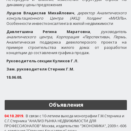
динамику цены предложения
Луцков Владислав Михайлович
,
директор Аналитического
консультационного Центра (АКЦ) Холдинг «МИЭЛЬ».
Особенности инвестконсалтинга в жилой недвижимости
Давлетшина Регина Маратовна
,
руководитель
аналитического центра, Корпорация «Перспектива», Пермь.
Аналитическая поддержка девелоперского проекта на
примере строительства жилого дома: от разработки
концепции до составления графика продаж.
Руководитель секции Куликов Г.Л.
Зам. руководителя Стерник Г.М.
18.06.08.
Объявления
04.10.2019.
В связи с 10-летием выхода монографии Г.М.Стерника и
С.Г.Стерника "АНАЛИЗ РЫНКА НЕДВИЖИМОСТИ ДЛЯ
ПРОФЕССИОНАЛОВ" Москва, издательство "ЭКОНОМИКА", 2009 г.-606
с. компания "Стерникс Консалтинг" осущ