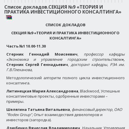
Список докладов.СЕКЦИЯ №9 «ТЕОРИЯ И
ПРАКТИКА ИНВЕСТИЦИОННОГО КОНСАЛТИНГА»
СПИСОК ДОКЛАДОВ
СЕКЦИЯ №9
«ТЕОРИЯ И ПРАКТИКА ИНВЕСТИЦИОННОГО
КОНСАЛТИНГА»
Часть №1 10.00-11.30
Стерник Геннадий Моисеевич
,
профессор кафедры
«Экономика и управление городским строительством
»,
Стерник Сергей Геннадьевич
,
докторант кафедры, РЭА им.
Г.В.Плеханова,
Методологический алгоритм полного цикла инвестиционного
консалтинга.
Литинецкая Мария Александровна
, Blackwood, Успешные
консалтинговые проекты, одобренные инвесторами –
примеры.
Шелягина Татьяна Витальевна
,
финансовый директор
,
ОАО
"Rodex Group",
Опыт взаимодествия девелоперов и
инвесторов (загородка).
Дзюбенко Вячеслав Владимирович
,
Начальник Управления