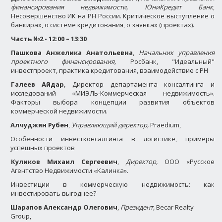
финансирования недвижимости, ЮниКредит Банк
,
Несовершенство ИК на РН России. Критическое выступление о
банкирах, о системе кредитования, о заявках (проектах).
Часть №2 -
12:00 – 13:30
Пашкова Анжелика Анатольевна
,
Начальник управления
проектного финансирования,
Росбанк, "Идеальный"
инвестпроект, практика кредитования, взаимодействие с РН
Галеев Айдар
, Директор департамента консалтинга и
исследований «МИЭЛЬ-Коммерческая недвижимость».
Факторы выбора концепции развития объектов
коммерческой недвижимости.
Алчуджян Рубен
,
Управляющий директор,
Praedium,
Особенности инвестконсалтинга в логистике, примеры
успешных проектов
Куликов Михаил Сергеевич
,
Директор,
ООО «Русское
Агентство Недвижимости «Калинка».
Инвестиции в коммерческую недвижимость: как
инвестировать выгоднее?
Шарапов Александр Олегович
,
Президент,
Becar Realty
Group,