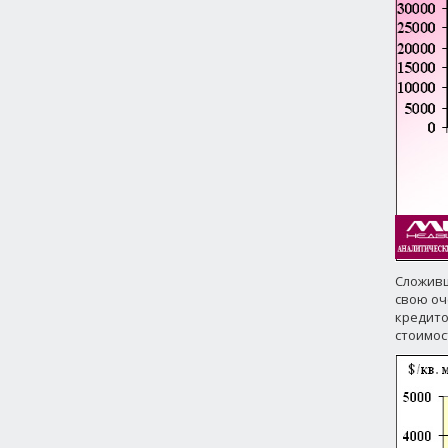
Сложивш
свою оч
кредито
стоимос