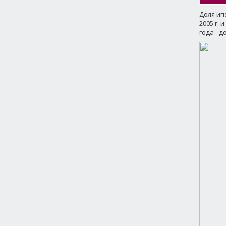
Доля ип
2005 г. 
года - до