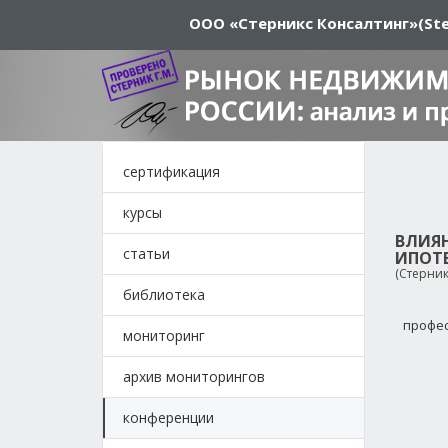
ООО «Стерникс Консалтинг»
(Ste
сертификация
курсы
ВЛИЯ
статьи
ИПОТ
(Стерник
библиотека
профес
мониторинг
архив мониторингов
конференции