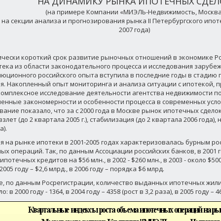
НА ДИНАМИКУ РЫНКА ИПОТЕЧНЫХ СДЕЛ
(на примере Компании «МИЭЛЬ-Недвижимость, Москва
 на секции анализа и прогнозирования рынка II Петербургского ипо
2007 года)
ически короткий срок развитие рыночных отношений в экономике Ро
тека из области законодательного процесса и исследования зарубеж
юционного российского опыта вступила в последние годы в стадию 
я. Накопленный опыт мониторинга и анализа ситуации с ипотекой, п
. комплексное исследование деятельности агентства недвижимости п
енные закономерности и особенности процесса в современных усло
вание показало, что за с 2000 года в Москве рынок ипотечных сдело
взлет (до 2 квартала 2005 г.), стабилизация (до 2 квартала 2006 года), 
а).
я на рынке ипотеки в 2001-2005 годах характеризовалась бурным р
ых операций. Так, по данным Ассоциации российских банков, в 2001 г
потечных кредитов на $56 млн., в 2002 - $260 млн., в 2003 - около $500 
 2005 году – $2,6 млрд., в 2006 году – порядка $6 млрд.
е, по данным Росрегистрации, количество выданных ипотечных жи
: в 2000 году - 1364, в 2004 году – 4358 (рост в 3,2 раза), в 2005 году – 46