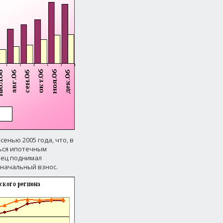
енью 2005 года, что, в
ься ипотечным
вец поднимал
оначальный взнос.