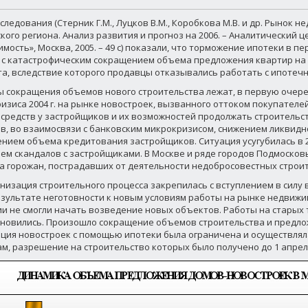
следования (Стерник Г.М., Луцков В.М., Коробкова М.В. и др. Рынок 
кого региона. Анализ развития и прогноз на 2006. – Аналитический 
мость», Москва, 2005. – 49 с) показали, что торможение ипотеки в п
 с катастрофическим сокращением объема предложения квартир на
а, вследствие которого продавцы отказывались работать с ипотеч
 сокращения объемов нового строительства лежат, в первую очеред
изиса 2004 г. на рынке новостроек, вызванного оттоком покупателе
средств у застройщиков и их возможностей продолжать строительст
в, во взаимосвязи с банковским микрокризисом, снижением ликвидно
нием объема кредитования застройщиков. Ситуация усугубилась в 20
ем скандалов с застройщиками. В Москве и ряде городов Подмосков
а горожан, пострадавших от деятельности недобросовестных строи
низация строительного процесса закрепилась с вступлением в силу в
результате неготовности к новым условиям работы на рынке недвиж
и не смогли начать возведение новых объектов. Работы на старых 
новились. Произошло сокращение объемов строительства и предло
ция новостроек с помощью ипотеки была ограничена и осуществлял
м, разрешение на строительство которых было получено до 1 апреля