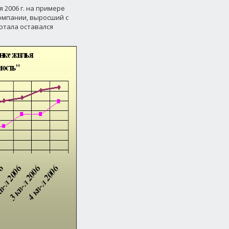
 2006 г. на примере
мпании, выросший с
артала оставался