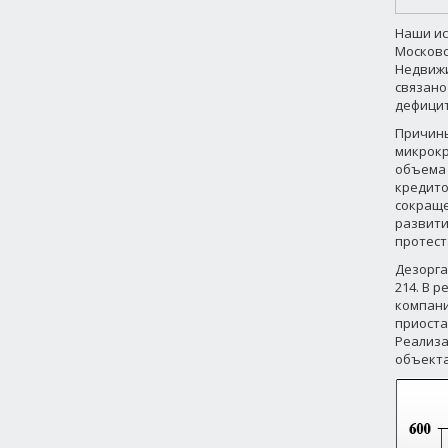
Наши ис
Московс
Недвижи
связано
дефицит
Причины
микрокр
объема 
кредито
сокраще
развити
протест
Дезорга
214. В 
компани
приоста
Реализа
объекта