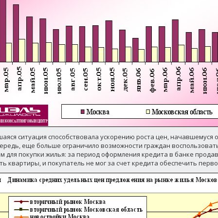
аяся ситуация способствовала ускорению роста цен, начавшемуся ос
ередь, еще больше ограничило возможности граждан воспользоват
м для покупки жилья: за период оформления кредита в банке прода
ть квартиры, и покупатель не мог за счет кредита обеспечить перв