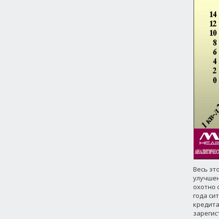
Весь эт
улучшен
охотно 
года си
кредита
зарегис