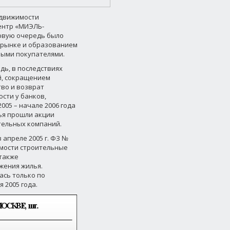
недвижимости
центр «МИЭЛЬ-
ервую очередь было
 рынке и образованием
ными покупателями.
ь, в последствиях
й, сокращением
во и возврат
сти у банков,
05 – начале 2006 года
ья прошли акции
тельных компаний.
 апреле 2005 г. ФЗ №
имости строительные
также
жения жилья.
ась только по
 2005 года.