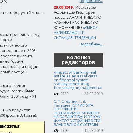
ОК
Подробнее...
)
29.08.2019.
Московская
течного форума 2 марта
Ассоциация Риэлторов
провела АНАЛИТИЧЕСКУЮ
НАУЧНО-ПРАКТИЧЕСКУЮ
КОНФЕРЕНЦИЮ
«РЫНОК
НЕДВИЖИМОСТИ:
ссии привело к тому,
СИТУАЦИЯ, ТЕНДЕНЦИИ,
ного и
Подробнее...
практического
роведенное в 2003-
озволяет выявить
Колонка
виях России.
редакторов
к прошел три стадии:
новый рост (с 3
«Impact of banking real
estate as an asset class
on financial system
stability: monitoring,
остом объемов
forecasting, management»
оду в России было
9332
28.03.2019
млн., 2004 году - $1
С. Г. Стерник, Г. В.
Телешев. СТРУКТУРА
ПОРТФЕЛЕЙ
лищных кредитов
НЕДВИЖИМЫХ АКТИВОВ
00 (рост в 3,4 раза).
НА БАЛАНСЕ БАНКОВ КАК
ФАКТОР УСТОЙЧИВОСТИ
БАНКОВСКОЙ СИСТЕМЫ
9895
15.03.2019