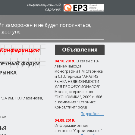
Информационный
партнер:
айт заморожен и не будет пополняться,
 доступе.
Объявления
Конференции
04.10.2019.
В связи с 10-
отечный форум
летием выхода
монографии Г.М.Стерника
РЫНКА
и С.Г.Стерника "АНАЛИЗ
РЫНКА НЕДВИЖИМОСТИ
ДЛЯ ПРОФЕССИОНАЛОВ"
Москва, издательство
"ЭКОНОМИКА", 2009 г.-606
ЭА им. Г.В.Плеханова,
с. компания "Стерникс
Консалтинг" осущ
Подробнее...
ть»
04.09.2019.
Информационное
ЬЯ
агентство "Строительство"