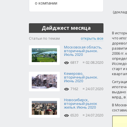
о компании
(доклад
Дайджест месяца
В истор
что ипо
Статьи по темам
открыть все
доревол
Московская область,
развити
вторичный рынок.
2006 гг
Июль 2020
определ
6817
02.08.2020
Исследо
старт и 
Кемерово,
квартал
вторичный рынок.
Июнь 2020
Ситуаци
ипотечн
7162
24.07.2020
выдано и
млрд., в
Новосибирск,
вторичный рынок
В Москв
жилья. Июнь 2020
составило
6520
24.07.2020