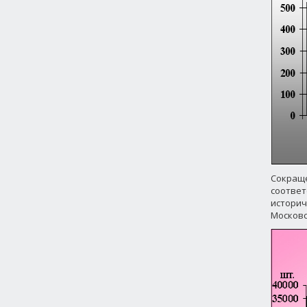
Сокраще
соответ
историче
Московск