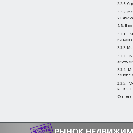
2.2.6. 
2.2.7. 
от дохо
2.3. П
2.3.1.
использ
2.3.2. 
2.3.3.
экономи
2.3.4. 
основе 
2.3.5. 
качеств
©
Г.М.С