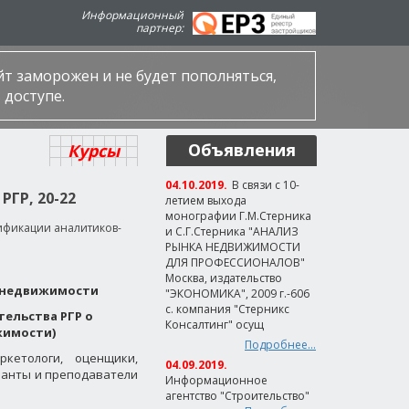
Информационный
партнер:
айт заморожен и не будет пополняться,
 доступе.
Объявления
Курсы
04.10.2019.
В связи с 10-
ГР, 20-22
летием выхода
монографии Г.М.Стерника
ификации аналитиков-
и С.Г.Стерника "АНАЛИЗ
РЫНКА НЕДВИЖИМОСТИ
ДЛЯ ПРОФЕССИОНАЛОВ"
Москва, издательство
а недвижимости
"ЭКОНОМИКА", 2009 г.-606
с. компания "Стерникс
ельства РГР о
Консалтинг" осущ
жимости)
Подробнее...
кетологи, оценщики,
04.09.2019.
ранты и преподаватели
Информационное
агентство "Строительство"