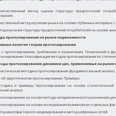
 Количественный метод оценки структуры предпочтений потре
ования.
Качественный метод изучения рынка на основе глубинных интервью с 
Метод изучения структуры предпочтений потребителей на основе ан
оды прогнозирования на рынке недвижимости
сновные понятия теории прогнозирования
 о прогнозировании, требования и ограничения. Технический и ф
гнозировании. Классификация методов прогнозирования по степен
етоды прогнозирования динамики цен, применяемые на рынк
Эвристическая методика прогнозирования (фундаментальный анализ)
 об эвристическом прогнозировании. Примеры.
Методика и примеры прогнозирования на основе статистической
еский анализ).
огнозирование на основе метода негармонического разложения цен
Прогнозирование на основе исследования взаимосвязи отдельных фак
Метод многофакторного моделирования и метод нейронных сетей