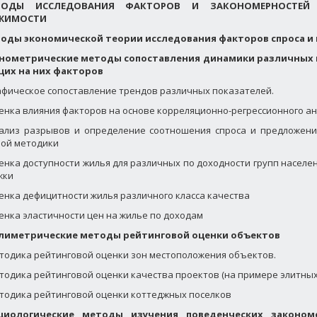
ТОДЫ ИССЛЕДОВАНИЯ ФАКТОРОВ И ЗАКОНОМЕРНОСТЕЙ
ЖИМОСТИ
етоды экономической теории исследования факторов спроса 
конометрические методы сопоставления динамики различных 
их на них факторов
Графическое сопоставление трендов различных показателей.
Оценка влияния факторов на основе корреляционно-регрессионного а
Анализ разрывов и определение соотношения спроса и предложени
ой методики
Оценка доступности жилья для различных по доходности групп населе
жки
Оценка дефицитности жилья различного класса качества
Оценка эластичности цен на жилье по доходам
валиметрические методы рейтинговой оценки объектов
Методика рейтинговой оценки зон местоположения объектов.
Методика рейтинговой оценки качества проектов (на примере элитных
Методика рейтинговой оценки коттеджных поселков
оциологические методы изучения поведенческих законом