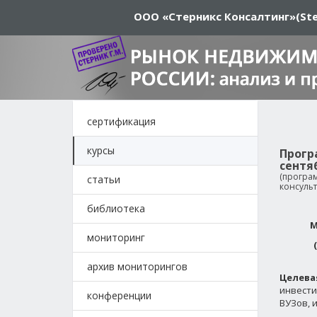
ООО «Стерникс Консалтинг»
(Ste
сертификация
курсы
Прогр
сентя
(програ
статьи
консуль
библиотека
М
мониторинг
архив мониторингов
Целева
инвести
конференции
ВУЗов, 