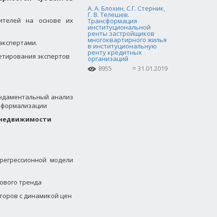
А. А. Блохин, С.Г. Стерник,
Г. В. Телешев.
бителей на основе их
Трансформация
институциональной
ренты застройщиков
многоквартирного жилья
экспертами.
в институциональную
ренту кредитных
кетирования экспертов
организаций
8955
31.01.2019
ундаментальный анализ
и формализации
е недвижимости
 регрессионной модели
ового тренда
торов с динамикой цен