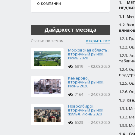
1. МЕ
о компании
НЕДВИ
1.1. М
1.2. Э
Дайджест месяца
влияющ
1.2.1. 
Статьи по темам
открыть все
1.2.2. 
Московская область,
вторичный рынок.
1.2.3. 
Июль 2020
табличн
6819
02.08.2020
1.2.4. 
поддер
Кемерово,
вторичный рынок.
1.2.5. 
Июнь 2020
1.2.6. 
7164
24.07.2020
1.3. К
Новосибирск,
1.3.1. 
вторичный рынок
жилья. Июнь 2020
1.3.2. 
6523
24.07.2020
1.3.3. 
1.4. С