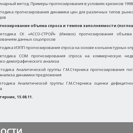
Сценарный метод. Примеры прогнозирования в условиях кризисов 1998-
Методика прогнозирования динамики цен для различных типов рынк
дов
рогнозирование объема спроса и темпов заполняемости (погл
 Методика СК «АССО-СТРОЙ» (Ижевск) прогнозирования объем
ованием данных соцопросов
Методика ИЭПП прогнозирования спроса на основе конъюнктурных оп
 Методика
CCIM
прогнозирования спроса на коммерческую нед
ко-демографического анализа
Методика Аналитической группы Г.М.Стерника прогнозирования п
анализа динамики предложения
Методика Аналитической группы Г.М.Стерника оценки дефицитно
а
терник, 15.08.
1
1.