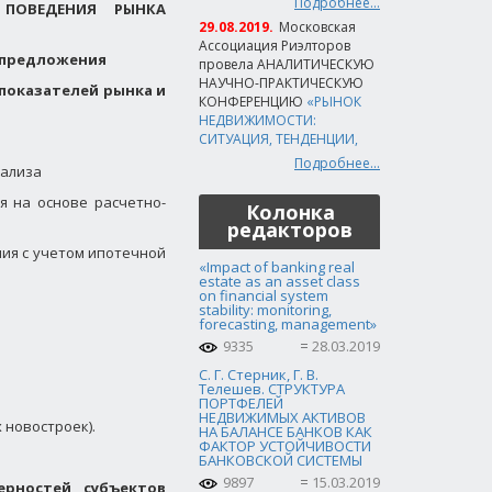
Подробнее...
 ПОВЕДЕНИЯ РЫНКА
29.08.2019.
Московская
Ассоциация Риэлторов
и предложения
провела АНАЛИТИЧЕСКУЮ
НАУЧНО-ПРАКТИЧЕСКУЮ
показателей рынка и
КОНФЕРЕНЦИЮ
«РЫНОК
НЕДВИЖИМОСТИ:
СИТУАЦИЯ, ТЕНДЕНЦИИ,
Подробнее...
нализа
я на основе расчетно-
Колонка
редакторов
ния с учетом ипотечной
«Impact of banking real
estate as an asset class
on financial system
stability: monitoring,
forecasting, management»
9335
28.03.2019
С. Г. Стерник, Г. В.
Телешев. СТРУКТУРА
ПОРТФЕЛЕЙ
НЕДВИЖИМЫХ АКТИВОВ
 новостроек).
НА БАЛАНСЕ БАНКОВ КАК
ФАКТОР УСТОЙЧИВОСТИ
БАНКОВСКОЙ СИСТЕМЫ
9897
15.03.2019
ерностей субъектов