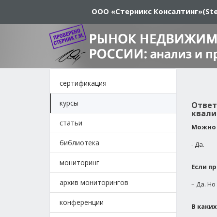
ООО «Стерникс Консалтинг»
(Ste
сертификация
курсы
Ответ
квали
статьи
Можно 
библиотека
- Да.
мониторинг
Если п
архив мониторингов
– Да. Н
конференции
В каки