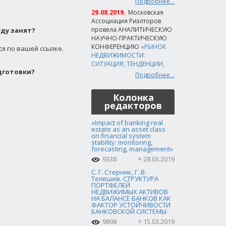
Подробнее...
29.08.2019.
Московская
Ассоциация Риэлторов
провела АНАЛИТИЧЕСКУЮ
уду занят?
НАУЧНО-ПРАКТИЧЕСКУЮ
КОНФЕРЕНЦИЮ
«РЫНОК
ся по вашей ссылке.
НЕДВИЖИМОСТИ:
СИТУАЦИЯ, ТЕНДЕНЦИИ,
дготовки?
Подробнее...
Колонка
редакторов
«Impact of banking real
estate as an asset class
on financial system
stability: monitoring,
forecasting, management»
9338
28.03.2019
С. Г. Стерник, Г. В.
Телешев. СТРУКТУРА
ПОРТФЕЛЕЙ
НЕДВИЖИМЫХ АКТИВОВ
НА БАЛАНСЕ БАНКОВ КАК
ФАКТОР УСТОЙЧИВОСТИ
БАНКОВСКОЙ СИСТЕМЫ
9898
15.03.2019