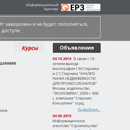
Информационный
партнер:
айт заморожен и не будет пополняться,
 доступе.
Объявления
Курсы
04.10.2019.
В связи с 10-
ышения
летием выхода
монографии Г.М.Стерника
и С.Г.Стерника "АНАЛИЗ
РЫНКА НЕДВИЖИМОСТИ
ДЛЯ ПРОФЕССИОНАЛОВ"
Москва, издательство
"ЭКОНОМИКА", 2009 г.-606
с. компания "Стерникс
Консалтинг" осущ
Подробнее...
оки.
04.09.2019.
Информационное
агентство "Строительство"