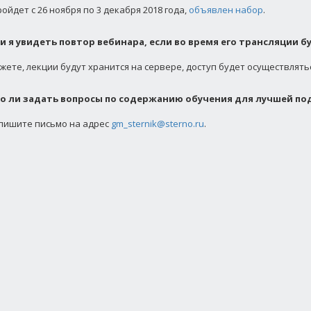
ройдет с 26 ноября по 3 декабря 2018 года,
объявлен набор
.
и я увидеть повтор вебинара, если во время его трансляции б
можете, лекции будут хранится на сервере, доступ будет осуществлять
о ли задать вопросы по содержанию обучения для лучшей по
апишите письмо на адрес
gm_sternik@sterno.ru
.