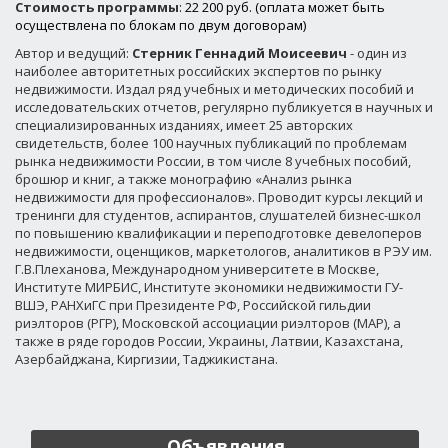
Стоимость программы
: 22 200 руб. (оплата может быть
осуществлена по блокам по двум договорам)
Автор и ведущий:
Стерник Геннадий Моисеевич
- один из
наиболее авторитетных российских экспертов по рынку
недвижимости. Издал ряд учебных и методических пособий и
исследовательских отчетов, регулярно публикуется в научных и
специализированных изданиях, имеет 25 авторских
свидетельств, более 100 научных публикаций по проблемам
рынка недвижимости России, в том числе 8 учебных пособий,
брошюр и книг, а также монографию «Анализ рынка
недвижимости для профессионалов». Проводит курсы лекций и
тренинги для студентов, аспирантов, слушателей бизнес-школ
по повышению квалификации и переподготовке девелоперов
недвижимости, оценщиков, маркетологов, аналитиков в РЭУ им.
Г.В.Плеханова, Международном университете в Москве,
Институте МИРБИС, Институте экономики недвижимости ГУ-
ВШЭ, РАНХиГС при Президенте РФ, Российской гильдии
риэлторов (РГР), Московской ассоциации риэлторов (МАР), а
также в ряде городов России, Украины, Латвии, Казахстана,
Азербайджана, Киргизии, Таджикистана.
Объявления