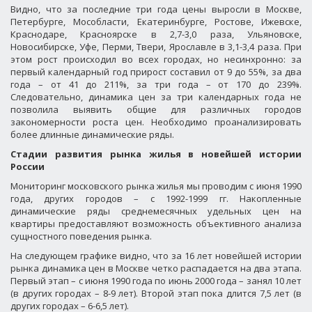
Видно, что за последние три года цены выросли в Москве,
Петербурге, Мособласти, Екатеринбурге, Ростове, Ижевске,
Краснодаре, Красноярске в 2,7-3,0 раза, Ульяновске,
Новосибирске, Уфе, Перми, Твери, Ярославле в 3,1-3,4 раза. При
этом рост происходил во всех городах, но несинхронно: за
первый календарный год прирост составил от 9 до 55%, за два
года – от 41 до 211%, за три года – от 170 до 239%.
Следовательно, динамика цен за три календарных года не
позволила выявить общие для различных городов
закономерности роста цен. Необходимо проанализировать
более длинные динамические ряды.
Стадии развития рынка жилья в новейшей истории
России
Мониторинг московского рынка жилья мы проводим с июня 1990
года, других городов – с 1992-1999 гг. Накопленные
динамические ряды среднемесячных удельных цен на
квартиры предоставляют возможность объективного анализа
сущностного поведения рынка.
На следующем графике видно, что за 16 лет новейшей истории
рынка динамика цен в Москве четко распадается на два этапа.
Первый этап – с июня 1990 года по июнь 2000 года – занял 10 лет
(в других городах – 8-9 лет). Второй этап пока длится 7,5 лет (в
других городах – 6-6,5 лет).