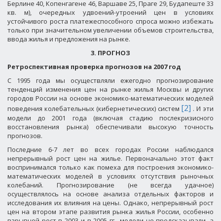
Берлине 40, Копенгагене 46, Варшаве 25, Праге 29, Будапеште
33
кв. м), очередных удвоений-утроений цен в условиях
устойчивого роста платежеспособного спроса можно избежать
только при значительном увеличении объемов строительства,
ввода жилья и предложения на рынке.
3. ПРОГНОЗ
Ретроспективная проверка прогнозов на 2007 год
С 1995 года мы осуществляли ежегодно прогнозирование
тенденций изменения цен на рынке жилья Москвы и других
городов России на основе экономико-математических моделей
[2]
поведения колебательных (кибернетических) систем
. И эти
модели до 2001 года (включая стадию послекризисного
восстановления рынка) обеспечивали высокую точность
прогнозов.
Последние 6-7 лет во всех городах России наблюдался
непрерывный рост цен на жилье. Первоначально этот факт
воспринимался только как помеха для построения экономико-
математических моделей в условиях отсутствия рыночных
колебаний. Прогнозирование (не всегда удачное)
осуществлялось на основе анализа отдельных факторов и
исследования их влияния на цены. Однако, непрерывный рост
цен на втором этапе развития рынка жилья России, особенно
взрывной рост в 2003 и в 2005 гг., модели не предсказывали, а