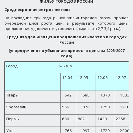
ЖИЛЬЯ ГОРОДОВ РОССИИ
Среднесрочная ретроспектива
За последние три года рынок жилья городов России прошел
очередной цикл роста цен, в результате которого цены
предложения удвоились и утроились (выросли в 2,7-3,4 раза).
Средняя удельная цена предложения квартир в городах
России
(у
порядочено по убыванию прироста цены за 2005-2007
года)
Город
$/ кв. м
12
.04
12.05
12
.06
12.07
Тверь
542
688
1370
1833
Ярославль
566
876
1758
1910
Пермь
680
882
1430
2258
Уфа
766
997
1729
2000