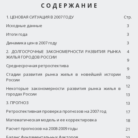
С О Д Е Р Ж А Н И Е
1. ЦЕНОВАЯ СИТУАЦИЯ В 2007 ГОДУ
Стр.
Исходные данные
3
Итоги года
3
Динамика цен в 2007 году
3
2. ДОЛГОСРОЧНЫЕ ЗАКОНОМЕРНОСТИ РАЗВИТИЯ РЫНКА
4
ЖИЛЬЯ ГОРОДОВ РОССИИ
9
Среднесрочная ретроспектива
9
Стадии развития рынка жилья в новейшей истории
10
России
12
Некоторые закономерности развития рынка жилья в
городах России
13
3. ПРОГНОЗ
13
Ретроспективная проверка прогнозов на 2007 год
17
Математическая модель и ее корректировка
18
Расчет прогнозов на 2008-2009 годы
21
Баланс фундаментальных факторов
23