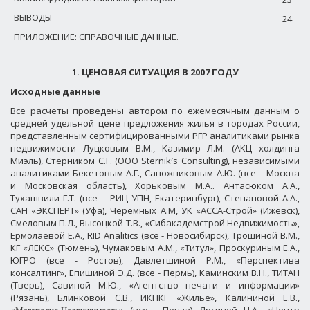
ВЫВОДЫ
24
ПРИЛОЖЕНИЕ: СПРАВОЧНЫЕ ДАННЫЕ.
1. ЦЕНОВАЯ СИТУАЦИЯ В 2007 ГОДУ
Исходные данные
Все расчеты проведены автором по ежемесячным данным о
средней удельной цене предложения жилья в городах России,
представленным сертифицированными РГР аналитиками рынка
недвижимости Луцковым В.М., Казимир Л.М. (АКЦ холдинга
Миэль), Стерником С.Г. (ООО
Sternik
′
s
Consulting
), независимыми
аналитиками Бекетовым А.Г., Сапожниковым А.Ю. (все – Москва
и Московская область), Хорьковым М.А.. Антасюком А.А.,
Тухашвили Г.Т. (все – РИЦ УПН, Екатеринбург), Степановой А.А.,
САН «ЭКСПЕРТ» (Уфа), Черемных А.М, УК «АССА-Строй» (Ижевск),
Смеловым П.Л., Высоцкой Т.В., «Сибакадемстрой Недвижимость»,
Ермолаевой Е.А.,
RID
Analitics
(все - Новосибирск), Трошиной В.М.,
КГ «ЛЕКС» (Тюмень), Чумаковым А.М., «Титул», Проскуриным Е.А.,
ЮГРО (все - Ростов), Давлетшиной Р.М., «Перспектива
консалтинг», Епишиной Э.Д. (все - Пермь), Каминским В.Н., ТИТАН
(Тверь), Савиной М.Ю., «Агентство печати и информации»
(Рязань), Блинковой С.В., ИКПКГ «Жилье», Калининой Е.В.,