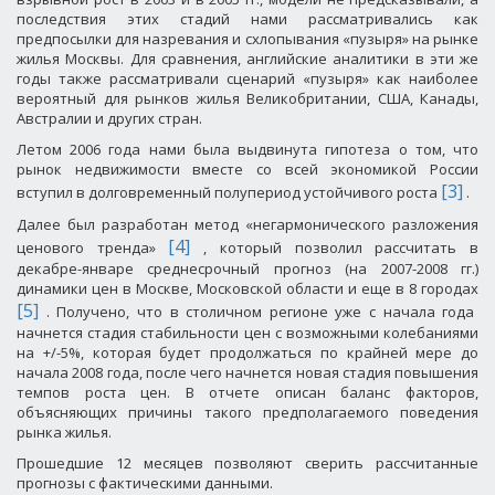
последствия этих стадий нами рассматривались как
предпосылки для назревания и схлопывания «пузыря» на рынке
жилья Москвы. Для сравнения, английские аналитики в эти же
годы также рассматривали сценарий «пузыря» как наиболее
вероятный для рынков жилья Великобритании, США, Канады,
Австралии и других стран.
Летом 2006 года нами была выдвинута гипотеза о том, что
рынок недвижимости вместе со всей экономикой России
[3]
вступил в долговременный полупериод устойчивого роста
.
Далее был разработан метод «негармонического разложения
[4]
ценового тренда»
, который позволил рассчитать в
декабре-январе среднесрочный прогноз (на 2007-2008 гг.)
динамики цен в Москве, Московской области и еще в 8 городах
[5]
. Получено, что в столичном регионе уже с начала года
начнется стадия стабильности цен с возможными колебаниями
на +/-5%, которая будет продолжаться по крайней мере до
начала 2008 года, после чего начнется новая стадия повышения
темпов роста цен. В отчете описан баланс факторов,
объясняющих причины такого предполагаемого поведения
рынка жилья.
Прошедшие 12 месяцев позволяют сверить рассчитанные
прогнозы с фактическими данными.