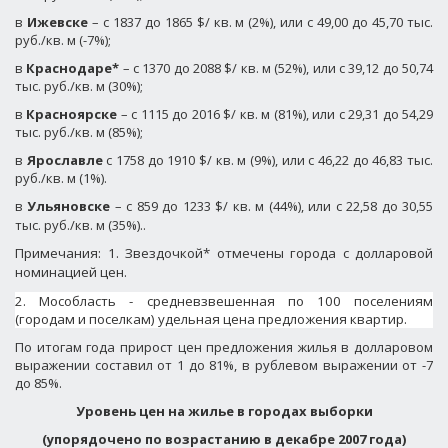
в
Ижевске
– с 1837 до 1865 $/ кв. м (2%), или с 49,00 до 45,70 тыс.
руб./кв. м (-7%);
в
Краснодаре*
– с 1370 до 2088 $/ кв. м (52%), или с 39,12 до 50,74
тыс. руб./кв. м (30%);
в
Красноярске
– с 1115 до 2016 $/ кв. м (81%), или с 29,31 до 54,29
тыс. руб./кв. м (85%);
в
Ярославле
с 1758 до 1910 $/ кв. м (9%), или с 46,22 до 46,83 тыс.
руб./кв. м (1%).
в
Ульяновске
– с 859 до 1233 $/ кв. м (44%), или с 22,58 до 30,55
тыс. руб./кв. м (35%)..
Примечания: 1. Звездочкой* отмечены города с долларовой
номинацией цен.
2. Мособласть - средневзвешенная по 100 поселениям
(городам и поселкам) удельная цена предложения квартир.
По итогам года прирост цен предложения жилья в долларовом
выражении составил от 1 до 81%, в рублевом выражении от -7
до 85%.
Уровень цен на жилье в городах выборки
(упорядочено по возрастанию в декабре 2007 года)