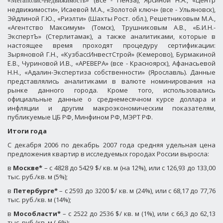
(все - Пенза), Ярсиной Н.А., «Центр
«Мегаполис-Недвижимость»
недвижимости», Исаевой М.А., «Золотой ключ» (все - Ульяновск),
Эйдлиной Г.Ю., «Риэлти» (Шахты Рост. обл.), Решетниковым М.А.,
«Агентство Максимум» (Томск), Трушниковым А.В., «Б.И.Н.-
ЭкспертЪ» (Стерлитамак), а также аналитиками, которые в
настоящее время проходят процедуру сертификации:
Зыряновой Г.Н., «КузбассИнвестСтрой» (Кемерово), Бурмакиной
Е.В., Чуриновой И.В., «АРЕВЕРА» (все - Красноярск), Афанасьевой
Н.Н., «Адалин-Экспертиза собственности» (Ярославль). Данные
представлялись аналитиками в валюте номинирования на
рынке данного города. Кроме того, использовались
официальные данные о среднемесячном курсе доллара и
инфляции и другим макроэкономическим показателям,
публикуемые ЦБ РФ, Минфином РФ, МЭРТ РФ.
Итоги года
С декабря 2006 по декабрь 2007 года средняя удельная цена
предложения квартир в исследуемых городах России выросла:
в
Москве*
– с 4828 до 5429 $/ кв. м (на 12%), или с 126,93 до 133,00
тыс. руб./кв. м (5%);
в
Петербурге*
– с 2593 до 3200 $/ кв. м (24%), или с 68,17 до 77,76
тыс. руб./кв. м (14%);
в
Мособласти*
– с 2522 до 2536 $/ кв. м (1%), или с 66,3 до 62,13
тыс. руб./кв. м (-6%);