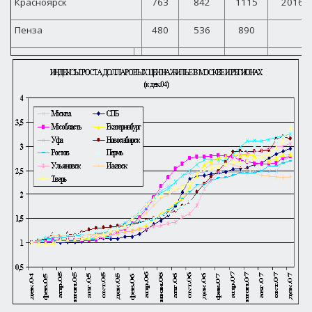
Красноярск
763
842
1115
2016
Пенза
480
536
890