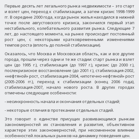
Первые десять лет легального рынка недвижимости – это старт
и взлет цен, переход к стабилизации, а затем кризис 1998-1999
гг. В середине 2000 года, когда рынок жилья находился в нижней
точке после августовского кризиса, закончился первый этап
нестабильного, колебательного развития рынка. Следующие 7
лет, до настоящего момента, на рынке происходит постоянный
рост цен, с некоторыми кратковременными изменениями
темпов роста (вплоть до полной стабилизации).
Оказалось, что Москва и Московская область, как и все другие
города, прошли через одни и те же стадии: старт рынка и взлет
цен (до
1995 г.), стабилизация (до
1997 г.), кризис (до
2000 г.),
послекризисное восстановление (до
2001 г.), стабилизация-2002,
«нефтяной» рост, стабилизация-2004, «ипотечно-нефтяной» рост
(2005-2006 гг.), переход к стабилизации (конец 2006 года),
стабилизация-2007, начало нового роста. В других городах
отмечены следующие особенности:
- несинхронность начала и окончания отдельных стадий;
- некоторые отличия в протекании отдельных стадий.
Это говорит о единстве присущих развивающимся рынкам
закономерностей их становления и развития, объективном
характере этих закономерностей, при несомненном влиянии
особенностей локальных рынков на динамику поведения цен.