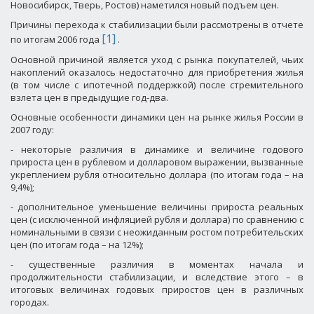
Новосибирск, Тверь, Ростов) наметился новый подъем цен.
Причины перехода к стабилизации были рассмотрены в отчете
[1]
по итогам 2006 года
.
Основной причиной является уход с рынка покупателей, чьих
накоплений оказалось недостаточно для приобретения жилья
(в том числе с ипотечной поддержкой) после стремительного
взлета цен в предыдущие год-два.
Основные особенности динамики цен на рынке жилья России в
2007 году:
- некоторые различия в динамике и величине годового
прироста цен в рублевом и долларовом выражении, вызванные
укреплением рубля относительно доллара (по итогам года – на
9,4%);
- дополнительное уменьшение величины прироста реальных
цен (с исключенной инфляцией рубля и доллара) по сравнению с
номинальными в связи с неожиданным ростом потребительских
цен (по итогам года – на 12%);
- существенные различия в моментах начала и
продолжительности стабилизации, и вследствие этого – в
итоговых величинах годовых приростов цен в различных
городах.