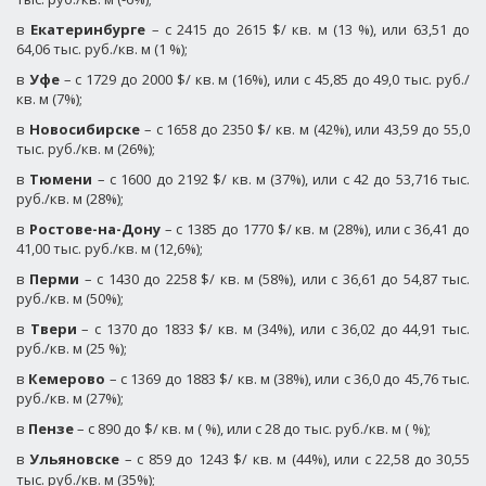
в
Екатеринбурге
– с 2415 до 2615 $/ кв. м (13 %), или 63,51 до
64,06 тыс. руб./кв. м (1 %);
в
Уфе
– с 1729 до 2000 $/ кв. м (16%), или с 45,85 до 49,0 тыс. руб./
кв. м (7%);
в
Новосибирске
– с 1658 до 2350 $/ кв. м (42%), или 43,59 до 55,0
тыс. руб./кв. м (26%);
в
Тюмени
– с 1600 до 2192 $/ кв. м (37%), или с 42 до 53,716 тыс.
руб./кв. м (28%);
в
Ростове-на-Дону
– с 1385 до 1770 $/ кв. м (28%), или с 36,41 до
41,00 тыс. руб./кв. м (12,6%);
в
Перми
– с 1430 до 2258 $/ кв. м (58%), или с 36,61 до 54,87 тыс.
руб./кв. м (50%);
в
Твери
– с 1370 до 1833
$/ кв. м (34%), или с 36,02 до 44,91 тыс.
руб./кв. м (25 %);
в
Кемерово
– с 1369 до 1883 $/ кв. м (38%), или с 36,0 до 45,76 тыс.
руб./кв. м (27%);
в
Пензе
– с 890 до $/ кв. м ( %), или с 28 до тыс. руб./кв. м ( %);
в
Ульяновске
– с 859 до 1243 $/ кв. м (44%), или с 22,58 до 30,55
тыс. руб./кв. м (35%);