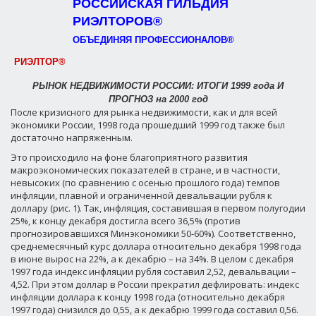
РОССИЙСКАЯ ГИЛЬДИЯ
РИЭЛТОРОВ®
ОБЪЕДИНЯЯ ПРОФЕССИОНАЛОВ®
РИЭЛТОР®
РЫНОК НЕДВИЖИМОСТИ РОССИИ: ИТОГИ 1999 года И
ПРОГНОЗ на 2000 год
После кризисного для рынка недвижимости, как и для всей
экономики России, 1998 года прошедший 1999 год также был
достаточно напряженным.
Это происходило на фоне благоприятного развития
макроэкономических показателей в стране, и в частности,
невысоких (по сравнению с осенью прошлого года) темпов
инфляции, плавной и ограниченной девальвации рубля к
доллару (рис. 1). Так, инфляция, составившая в первом полугодии
25%, к концу декабря достигла всего 36,5% (против
прогнозировавшихся Минэкономики 50-60%). Соответственно,
среднемесячный курс доллара относительно декабря 1998 года
в июне вырос на 22%, а к декабрю – на 34%. В целом с декабря
1997 года индекс инфляции рубля составил 2,52, девальвации –
4,52. При этом доллар в России прекратил дефлировать: индекс
инфляции доллара к концу 1998 года (относительно декабря
1997 года) снизился до 0,55, а к декабрю 1999 года составил 0,56.