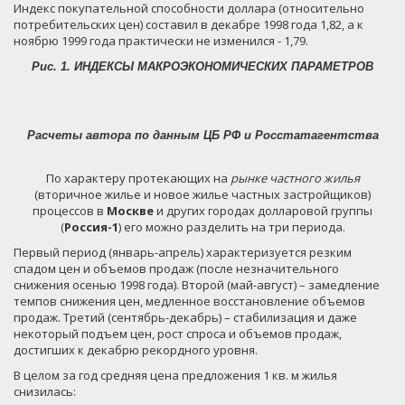
Индекс покупательной способности доллара (относительно
потребительских цен) составил в декабре 1998 года 1,82, а к
ноябрю 1999 года практически не изменился - 1,79.
Рис. 1. ИНДЕКСЫ МАКРОЭКОНОМИЧЕСКИХ ПАРАМЕТРОВ
Расчеты автора по данным ЦБ РФ и Росстатагентства
По характеру протекающих на
рынке частного жилья
(вторичное жилье и новое жилье частных застройщиков)
процессов в
Москве
и других городах долларовой группы
(
Россия-1
) его можно разделить на три периода.
Первый период (январь-апрель) характеризуется резким
спадом цен и объемов продаж (после незначительного
снижения осенью 1998 года). Второй (май-август) – замедление
темпов снижения цен, медленное восстановление объемов
продаж. Третий (сентябрь-декабрь) – стабилизация и даже
некоторый подъем цен, рост спроса и объемов продаж,
достигших к декабрю рекордного уровня.
В целом за год средняя цена предложения 1 кв. м жилья
снизилась: