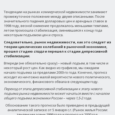
Тенденции на рынках
коммерческой недвижимости
занимают
промежуточное положение между двумя описанными. После
значительного падения долларовых цен и арендных ставок в
1998 году, весной снижение продолжалось меньшими темпами,
летом произошла стабилизация, сменившаяся к концу года
некоторым подъемом цен и спроса.
Следовательно, рынок недвижимости, как это следует из
теории циклических колебаний в рыночной экономике,
прошел стадию
спада
и перешел к стадии депрессивной
стабилизации.
Впереди (не обязательно сразу) – новый
подъем
, в том числе и
некоторый рост цен. Как видно из графиков, мы ожидаем
начало подъема за пределами 2000-го года. Конечно, прогноз
исходит из ничтожно малой вероятности нового политического,
экономического, финансового обвала в следующем году.
Переход от этапа депрессивной стабилизации к этапу нового
подъема рынка недвижимости может начаться вместе с началом
общего подъема экономики России – через 1,5-2 года.
Обоснование такого прогноза было приведено в предыдущей
аналитической записке от 5 января с.г. (Рынок жилья России:
тенденции осени 1999 года и прогноз на 2000 год,