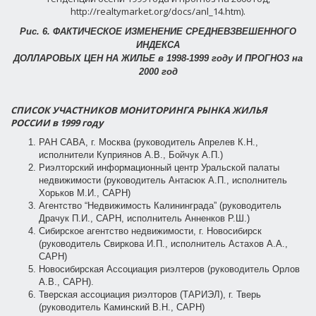
http://realtymarket.org/docs/anl_14.htm).
Рис. 6.
ФАКТИЧЕСКОЕ ИЗМЕНЕНИЕ СРЕДНЕВЗВЕШЕННОГО
ИНДЕКСА
ДОЛЛАРОВЫХ ЦЕН НА ЖИЛЬЕ в 1998-1999 году И ПРОГНОЗ на
2000 год
СПИСОК УЧАСТНИКОВ МОНИТОРИНГА РЫНКА ЖИЛЬЯ
РОССИИ в 1999 году
РАН САВА, г. Москва (руководитель Апрелев К.Н.,
исполнители Куприянов А.В., Бойчук А.П.)
Риэлторский информационный центр Уральской палаты
недвижимости (руководитель Антасюк А.П., исполнитель
Хорьков М.И., САРН)
Агентство “Недвижимость Калининграда” (руководитель
Драчук П.И., САРН, исполнитель Анненков Р.Ш.)
Сибирское агентство недвижимости, г. Новосибирск
(руководитель Свиркова И.П., исполнитель Астахов А.А.,
САРН)
Новосибирская Ассоциация риэлтеров (руководитель Орлов
А.В., САРН).
Тверская ассоциация риэлторов (ТАРИЭЛ), г. Тверь
(руководитель Каминский В.Н., САРН)