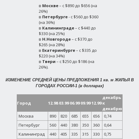
в
Москве
– с $890 до $656 (на
26%)
в
Петербурге
- с $560 до $360
(на 36%)
в
Калининграде
– с $440 до
$330 (на 25%)
в
Н.Новгороде
– с $370 до
$265 (на 28%)
в
Екатеринбурге
– с $335 до
$220 (на 34%)
в
Твери
– с $250 до $186 (на
26%).
ИЗМЕНЕНИЕ СРЕДНЕЙ ЦЕНЫ ПРЕДЛОЖЕНИЯ 1 кв. м ЖИЛЬЯ В
ГОРОДАХ РОССИИ-1 (в долларах)
декабрь
Город
12.98
03.99
06.99
09.99
12.99
к
декабрю
Москва
890
820
685
655
656
0,74
Петербург
560
440
380
350
360
0,64
Калининград
440
405
335
315
330
0,75