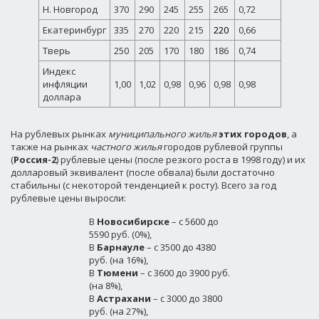
Н. Новгород
370
290
245
255
265
0,72
Екатеринбург
335
270
220
215
220
0,66
Тверь
250
205
170
180
186
0,74
Индекс
инфляции
1,00
1,02
0,98
0,96
0,98
0,98
доллара
На рублевых рынках
муниципального жилья
этих городов
, а
также на рынках
частного жилья
городов рублевой группы
(
Россия-2
) рублевые цены (после резкого роста в 1998 году) и их
долларовый эквивалент (после обвала) были достаточно
стабильны (с некоторой тенденцией к росту). Всего за год
рублевые цены выросли:
В
Новосибирске
– с 5600 до
5590 руб. (0%),
В
Барнауле
– с 3500 до 4380
руб. (на 16%),
В
Тюмени
– с 3600 до 3900 руб.
(на 8%),
В
Астрахани
– с 3000 до 3800
руб. (на 27%),