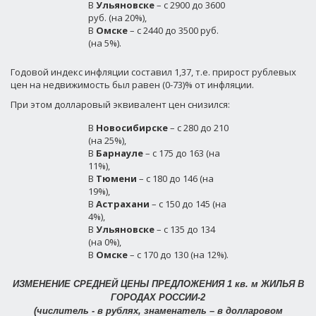
В
Ульяновске
– с 2900 до 3600
руб. (на 20%),
В
Омске
– с 2440 до 3500 руб.
(на 5%).
Годовой индекс инфляции составил 1,37, т.е. прирост рублевых
цен на недвижимость был равен (0-73)% от инфляции.
При этом долларовый эквивалент цен снизился:
В
Новосибирске
– с 280 до 210
(на 25%),
В
Барнауле
– с 175 до 163 (на
11%),
В
Тюмени
– с 180 до 146 (на
19%),
В
Астрахани
– с 150 до 145 (на
4%),
В
Ульяновске
– с 135 до 134
(на 0%),
В
Омске
– с 170 до 130 (на 12%).
ИЗМЕНЕНИЕ СРЕДНЕЙ ЦЕНЫ ПРЕДЛОЖЕНИЯ 1 кв. м ЖИЛЬЯ В
ГОРОДАХ РОССИИ-2
(числитель - в рублях, знаменатель – в долларовом