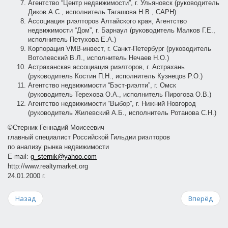
Агентство “Центр недвижимости”, г. Ульяновск (руководитель
Диков А.С., исполнитель Тагашова Н.В., САРН)
Ассоциация риэлторов Алтайского края, Агентство
недвижимости “Дом”, г. Барнаул (руководитель Малков Г.Е.,
исполнитель Петухова Е.А.)
Корпорация VMB-инвест, г. Санкт-Петербург (руководитель
Вотолевский В.Л., исполнитель Нечаев Н.О.)
Астраханская ассоциация риэлторов, г. Астрахань
(руководитель Костин П.Н., исполнитель Кузнецов Р.О.)
Агентство недвижимости “Бэст-риэлти”, г. Омск
(руководитель Терехова О.А., исполнитель Пирогова О.В.)
Агентство недвижимости “Выбор”, г. Нижний Новгород
(руководитель Жилевский А.Б., исполнитель Ротанова С.Н.)
©Стерник Геннадий Моисеевич
главный специалист Российской Гильдии риэлторов
по анализу рынка недвижимости
E-mail:
g_sternik@yahoo.com
http://www.realtymarket.org
24.01.2000 г.
Назад
Вперёд