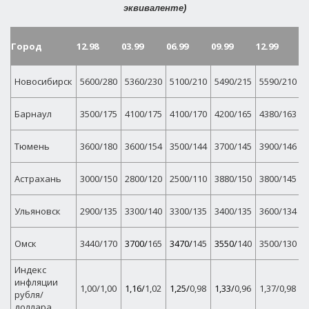
эквиваленте)
д
Город
12.98
03.99
06.99
09.99
12.99
к
д
1
Новосибирск
5600/280
5360/230
5100/210
5490/215
5590/210
0
1
Барнаул
3500/175
4100/175
4100/170
4200/165
4380/163
0
1
Тюмень
3600/180
3600/154
3500/144
3700/145
3900/146
0
1
Астрахань
3000/150
2800/120
2500/110
3880/150
3800/145
0
1
Ульяновск
2900/135
3300/140
3300/135
3400/135
3600/134
1
1
Омск
3440/170
3700/
165
3470/
145
3550/
140
3500/130
0
Индекс
инфляции
1
1,00/1,00
1,16/
1,02
1,25/
0,98
1,33/
0,96
1,37/0,98
рубля/
0
доллара