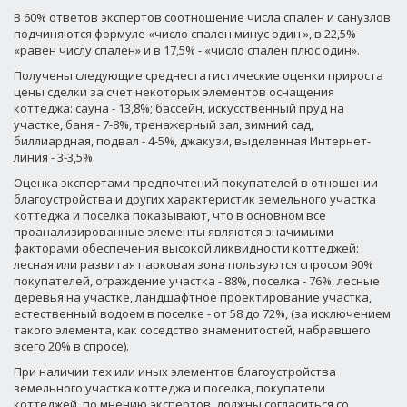
В 60% ответов экспертов соотношение числа спален и санузлов
подчиняются формуле «число спален минус один », в 22,5% -
«равен числу спален» и в 17,5% - «число спален плюс один».
Получены следующие среднестатистические оценки прироста
цены сделки за счет некоторых элементов оснащения
коттеджа: сауна - 13,8%; бассейн, искусственный пруд на
участке, баня - 7-8%, тренажерный зал, зимний сад,
биллиардная, подвал - 4-5%, джакузи, выделенная Интернет-
линия - 3-3,5%.
Оценка экспертами предпочтений покупателей в отношении
благоустройства и других характеристик земельного участка
коттеджа и поселка показывают, что в основном все
проанализированные элементы являются значимыми
факторами обеспечения высокой ликвидности коттеджей:
лесная или развитая парковая зона пользуются спросом 90%
покупателей, ограждение участка - 88%, поселка - 76%, лесные
деревья на участке, ландшафтное проектирование участка,
естественный водоем в поселке - от 58 до 72%, (за исключением
такого элемента, как соседство знаменитостей, набравшего
всего 20% в спросе).
При наличии тех или иных элементов благоустройства
земельного участка коттеджа и поселка, покупатели
коттеджей, по мнению экспертов, должны согласиться со