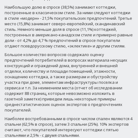
Наибольшую долю в спросе (38,5%) занимают коттеджи,
построенные в классическом стиле. За ними следуют коттеджи
в стиле «модерн» - 21,5% покупательских предпочтений. Третье
место (15,8%) занимает северо-европейский, скандинавский
стиль. Немного меньше доля в спросе (11,1%) коттеджей,
построенных в американо-канадском стиле и примерно равные
доли - от 4,2% до 4,7 % предпочтений в спросе покупатели
отдают псевдорусскому стилю, «эклектике» и другим стилям.
Большое количество вопросов содержало оценку
предпочтений потребителей в вопросах материала несущих
конструкций и ограждений дома, внутренней и внешней
отделки, количеству и площади помещений, этажности,
оснащению коттеджа, а также размерам и обустройству
участка при доме, элементам инфраструктуры поселка и
сервиса и т.п. За неимением места (отчет об исследовании
содержит 88 страниц, которые невозможно изложить в
газетной заметке) приведем лишь некоторые примеры
среднестатистических оценок экспертов о предпочтениях
покупателей.
Наиболее востребованными в спросе числом спален являются 4
спальни (62,5% в спросе), затем 3 спальни (25%). 10% экспертов
считают, что покупателей интересуют коттеджи с пятью
спальнями и 2,5% - с двумя спальнями.