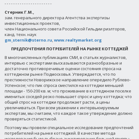
- - - - - - - - - - - - - - - - - - - - - -
Стерник Г.М.,
зам. генерального директора Агентства экспертизы
инвестиционных проектов,
член Национального совета Российской Гильдии риэлторов,
канд. техн. наук
gm_sternik@sterno.ru
,
www.realtymarket.org
ПРЕДПОЧТЕНИЯ ПОТРЕБИТЕЛЕЙ НА РЫНКЕ КОТТЕДЖЕЙ
В многочисленных публикациях СМИ, в статьях журналистов,
интервью с экспертами высказываются разнообразные и
достаточно противоречивые оценки состояния спроса на
коттеджном рынке Подмосковья. Утверждается, что по
престижности Новорижское направление опередило Рублево-
Успенское; что пик спроса сместился на коттеджи меньшей
площади - 150-200 кв. м; что проживание в коттеджном поселке
именитых соседей резко повышает спрос и цену коттеджа; что
общий спрос на коттеджи продолжает расти, а цены
увеличиваться. При всем уважении к интервьюируемым
экспертам, мы считаем, что каждое такое утверждение должно
проверяться статистикой.
Поэтому мы провели специальное исследование предпочтений
потребителей на рынке коттеджей. В качестве метода
исследования было выбрано анкетирование большой группы