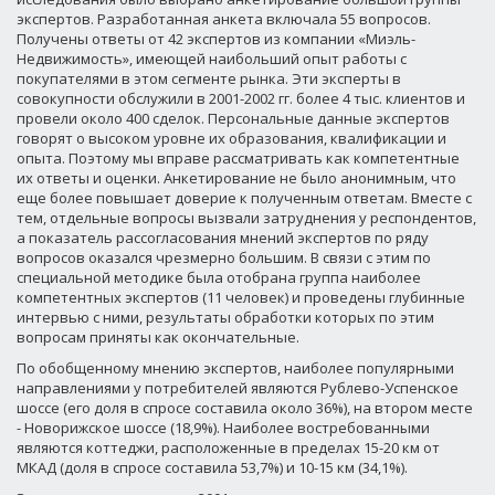
экспертов. Разработанная анкета включала 55 вопросов.
Получены ответы от 42 экспертов из компании «Миэль-
Недвижимость», имеющей наибольший опыт работы с
покупателями в этом сегменте рынка. Эти эксперты в
совокупности обслужили в 2001-2002 гг. более 4 тыс. клиентов и
провели около 400 сделок. Персональные данные экспертов
говорят о высоком уровне их образования, квалификации и
опыта. Поэтому мы вправе рассматривать как компетентные
их ответы и оценки. Анкетирование не было анонимным, что
еще более повышает доверие к полученным ответам. Вместе с
тем, отдельные вопросы вызвали затруднения у респондентов,
а показатель рассогласования мнений экспертов по ряду
вопросов оказался чрезмерно большим. В связи с этим по
специальной методике была отобрана группа наиболее
компетентных экспертов (11 человек) и проведены глубинные
интервью с ними, результаты обработки которых по этим
вопросам приняты как окончательные.
По обобщенному мнению экспертов, наиболее популярными
направлениями у потребителей являются Рублево-Успенское
шоссе (его доля в спросе составила около 36%), на втором месте
- Новорижское шоссе (18,9%). Наиболее востребованными
являются коттеджи, расположенные в пределах 15-20 км от
МКАД (доля в спросе составила 53,7%) и 10-15 км (34,1%).