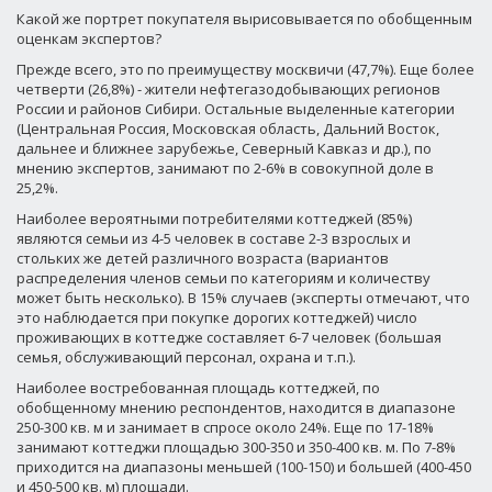
Какой же портрет покупателя вырисовывается по обобщенным
оценкам экспертов?
Прежде всего, это по преимуществу москвичи (47,7%). Еще более
четверти (26,8%) - жители нефтегазодобывающих регионов
России и районов Сибири. Остальные выделенные категории
(Центральная Россия, Московская область, Дальний Восток,
дальнее и ближнее зарубежье, Северный Кавказ и др.), по
мнению экспертов, занимают по 2-6% в совокупной доле в
25,2%.
Наиболее вероятными потребителями коттеджей (85%)
являются семьи из 4-5 человек в составе 2-3 взрослых и
стольких же детей различного возраста (вариантов
распределения членов семьи по категориям и количеству
может быть несколько). В 15% случаев (эксперты отмечают, что
это наблюдается при покупке дорогих коттеджей) число
проживающих в коттедже составляет 6-7 человек (большая
семья, обслуживающий персонал, охрана и т.п.).
Наиболее востребованная площадь коттеджей, по
обобщенному мнению респондентов, находится в диапазоне
250-300 кв. м и занимает в спросе около 24%. Еще по 17-18%
занимают коттеджи площадью 300-350 и 350-400 кв. м. По 7-8%
приходится на диапазоны меньшей (100-150) и большей (400-450
и 450-500 кв. м) площади.