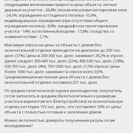
следующими величинами прироста цены объекта: лесные
деревья на участке - 26,8%; лесная или развитая парковая зона
- 24,5%; ограждение коттеджного поселка -15,6%,
индивидуальное ограждение (при отсутствии общего
ограждения поселка) - 8,8%; ландшафтное проектирование
участка - 14%; естественный водоем - 17,8%; соседство со
знаменитостями - 2,1%.
Максимум спроса на цены за объекты с домом без
окончательной отделки приходится на диапазон до 200 тыс.
долл. (37%). Цены в 200-300 тыс. долл. занимают 28,2% в спросе.
Далее следуют 300-400 тыс. долл. (22%), 400-500 тыс. долл. (7,8%),
500-750 тыс. долл. (4%), 750-1000 тыс. долл. (1,5% спроса). Цены
более 1000 тыс. долл. занимают в спросе всего 0,5%.
Средневзвешенная полная цена объекта с домом без
окончательной отделки составила 237 тыс. долл.
По среднестатистической оценке респондентов, покупатель
готов заплатить в среднем (безотносительно к размерам
участка и вариантам его благоустройства) за окончательную
отделку коттеджа 153 тыс. долл., что составляет 39% от цены
объекта с полностью готовым к заселению домом.
Можно ли полностью доверять полученным результатам
исследования?