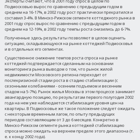
Эксперты считают, что в 2001 году спрос в целом по
Подмосковью вырос по сравнению с предыдущим годом в
среднем на 16-17%, в 2002 году рост практически прекратился и
составил 3-4%. В Минско-Рижском сегменте коттеджного рынка в
2001 году спрос вырос по сравнению с предыдущим годом в
среднем на 12-19%, в 2002 году темпы роста снизились до 6-7%.
Полученные здесь результаты позволяют в целом оценить
ситуацию, складывающуюся на рынке коттеджей Подмосковья
и в отдельных его сегментах.
Существенное снижение темпов роста спроса на рынке
коттеджей подтверждается сделанным на основании
мониторинга рынка выводом о том, что рынок жилой
недвижимости Московского региона переходит от
послекризисной стадии роста в стадию стабилизации (с
сезонными колебаниями - осенним подъемом и весенним
спадом на 5-7%). Рынок жилья Москвы в этом процессе занимает
авангардную позицию, по результатам первого полугодия 2002
года на нем уже наблюдается стабилизация уровня цен на
квартиры. В Подмосковье же такое положение следует ожидать
с некоторым временным лагом, по опыту предыдущих
периодов составляющим от 3 до 6 месяцев. Конкретно в
Минско-Рижском сегменте рынка коттеджей стабилизацию
спроса можно ожидать на верхнем пределе этого диапазона (т.
е. к концу 2002 года).