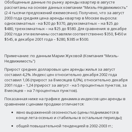
Обобщенные данные по рынку аренды квартир в августе
рассчитаны на основе данных компании “Миэль-Недвижимость”
(2-4 тысячи предложений ежемесячно). Получено, что за август
2003 года средняя цена аренды квартир в Москве выросла:
однокомнатных - на $20 до $370, двухкомнатных – на $25 до
$480, трехкомнатных – на $25 до $580. Для сравнения: в декабре
2002 года эти величины составляли соответственно $350, $450 и
$545, в декабре 2001 года – $280, $385 и $500.
Примечание: по данным Марии Жуковой (Компания “Миэль-
Недвижимость”)
Прирост средних долларовых цен аренды жилья за август
составил 4,2%. Индекс цен относительно декабря 2002 года
составил 1,06 (прирост за 8 месяцев 6,0%), относительно декабря
2001 года – 1,24 (прирост за август - на 5 процентных пунктов, за
8 месяцев – на 7 процентных пунктов).
Показанная ниже на графике динамика индексов цен аренды в
сравнении с ценами продажи отличается:
явно выраженной сезонностью (цены поднимаются в
конце лета-осенью и стабильны в остальные периоды);
общей повышательной тенденцией в 2002-2003 гг.;