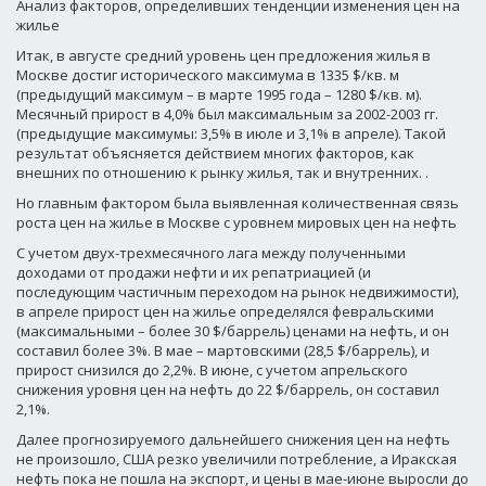
Анализ факторов, определивших тенденции изменения цен на
жилье
Итак, в августе средний уровень цен предложения жилья в
Москве достиг исторического максимума в 1335 $/кв. м
(предыдущий максимум – в марте 1995 года – 1280 $/кв. м).
Месячный прирост в 4,0% был максимальным за 2002-2003 гг.
(предыдущие максимумы: 3,5% в июле и 3,1% в апреле). Такой
результат объясняется действием многих факторов, как
внешних по отношению к рынку жилья, так и внутренних.
.
Но главным фактором была выявленная количественная связь
роста цен на жилье в Москве с уровнем мировых цен на нефть
С учетом двух-трехмесячного лага между полученными
доходами от продажи нефти и их репатриацией (и
последующим частичным переходом на рынок недвижимости),
в апреле прирост цен на жилье определялся февральскими
(максимальными – более 30 $/баррель) ценами на нефть, и он
составил более 3%. В мае – мартовскими (28,5 $/баррель), и
прирост снизился до 2,2%. В июне, с учетом апрельского
снижения уровня цен на нефть до 22 $/баррель, он составил
2,1%.
Далее прогнозируемого дальнейшего снижения цен на нефть
не произошло, США резко увеличили потребление, а Иракская
нефть пока не пошла на экспорт, и цены в мае-июне выросли до