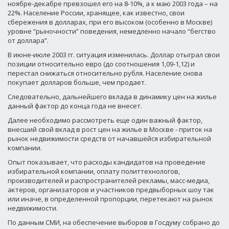
ноябре-декабре превзошел его на 8-10%, а к маю 2003 года – на
22%. Население России, хранящее, как известно, свои
сбережения в долларах, при его высоком (особенно в Москве)
уровне “рыночности” поведения, немедленно начало “бегство
от доллара”.
В июне-июле 2003 гг. ситуация изменилась. Доллар отыграл свои
позиции относительно евро (до соотношения 1,09-1,12) и
перестал снижаться относительно рубля. Население снова
покупает долларов больше, чем продает.
Следовательно, дальнейшего вклада в динамику цен на жилье
данный фактор до конца года не внесет.
Далее необходимо рассмотреть еще один важный фактор,
внесший свой вклад в рост цен на жилье в Москве - приток на
рынок недвижимости средств от начавшейся избирательной
компании.
Опыт показывает, что расходы кандидатов на проведение
избирательной компании, оплату политтехнологов,
производителей и распространителей рекламы, масс-медиа,
актеров, организаторов и участников предвыборных шоу так
или иначе, в определенной пропорции, перетекают на рынок
недвижимости.
По данным СМИ, на обеспечение выборов в Госдуму собрано до