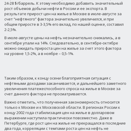
24-28 $/баррель. К этому необходимо добавить значительный
рост объемов добычи нефти в России и ее экспорта. В
результате прирост цен на жилье в Москве в июле-августе за
счет “нефтяного” фактора значительно увеличился, и при
общем приросте в 3-3,5% его вклад, по нашей оценке, составил
2-2,5%.
В июле-августе цены на нефть незначительно снижались, а в
сентябре упали на 14%. Следовательно, в сентябре-октябре
можно ожидать прироста цен на жилье за счет этого фактора
на уровне 1,5-2%, а в ноябре – 0,5-1%.
Таким образом, к концу осени благоприятная ситуация с
нефтяными доходами заканчивается, и дальнейшего заметного
увеличения платежеспособного спроса на жилье в Москве за
счет данного фактора не просматривается.
Важно отметить, что полученная закономерность относится
только к Москве и к Московской области. В регионах России к
концу 2002 года стабилизация цен на жилье в долларовом
выражении наступила практически повсеместно. Даже в
Петербурге, где рост цен на жилье не прекращался в последние
два года, корреляции с темпами роста цен на нефть не