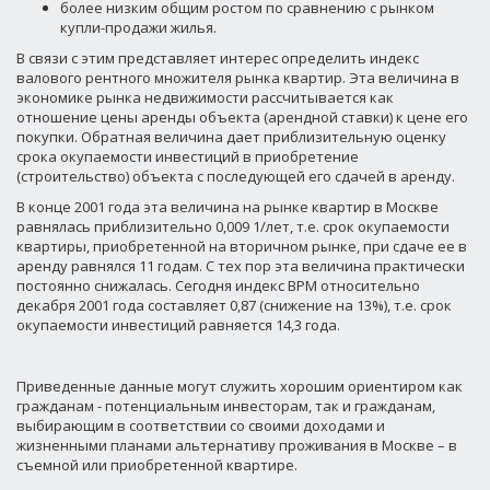
более низким общим ростом по сравнению с рынком
купли-продажи жилья.
В связи с этим представляет интерес определить индекс
валового рентного множителя рынка квартир. Эта величина в
экономике рынка недвижимости рассчитывается как
отношение цены аренды объекта (арендной ставки) к цене его
покупки. Обратная величина дает приблизительную оценку
срока окупаемости инвестиций в приобретение
(строительство) объекта с последующей его сдачей в аренду.
В конце 2001 года эта величина на рынке квартир в Москве
равнялась приблизительно 0,009 1/лет, т.е. срок окупаемости
квартиры, приобретенной на вторичном рынке, при сдаче ее в
аренду равнялся 11 годам. С тех пор эта величина практически
постоянно снижалась. Сегодня индекс ВРМ относительно
декабря 2001 года составляет 0,87 (снижение на 13%), т.е. срок
окупаемости инвестиций равняется 14,3 года.
Приведенные данные могут служить хорошим ориентиром как
гражданам - потенциальным инвесторам, так и гражданам,
выбирающим в соответствии со своими доходами и
жизненными планами альтернативу проживания в Москве – в
съемной или приобретенной квартире.