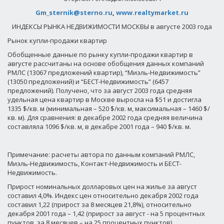
Gm_sternik@sterno.ru
,
www.realtymarket.ru
ИНДЕКСЫ РЫНКА НЕДВИЖИМОСТИ МОСКВЫ в августе 2003 года
Рынок купли-продажи квартир
Обобщенные данные по рынку купли-продажи квартир в
августе рассчитаны на основе обобщения данных компаний
РМЛС (13067 предложений квартир), “Миэль-Недвижимость”
(13050 предложений) и “БЕСТ-Недвижимость” (6457
предложений). Получено, что за август 2003 года средняя
удельная цена квартир в Москве выросла на $51 и достигла
1335 $/кв. м (минимальная – 520 $/кв. м, максимальная – 1460 $/
кв. м). Для сравнения: в декабре 2002 года средняя величина
составляла 1096 $/кв. м, в декабре 2001 года – 940 $/кв. м.
Примечание: расчеты автора по данным компаний РМЛС,
Миэль-Недвижимость, Контакт-Недвижимость и БЕСТ-
Недвижимость.
Прирост номинальных долларовых цен на жилье за август
составил 4,0%. Индекс цен относительно декабря 2002 года
составил 1,22 (прирост за 8 месяцев 21,8%), относительно
декабря 2001 года – 1,42 (прирост за август - на 5 процентных
пунктов, за 8 месяцев – на 25 процентных пунктов).