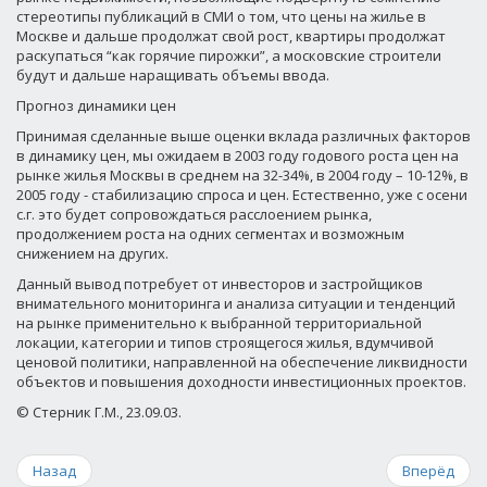
стереотипы публикаций в СМИ о том, что цены на жилье в
Москве и дальше продолжат свой рост, квартиры продолжат
раскупаться “как горячие пирожки”, а московские строители
будут и дальше наращивать объемы ввода.
Прогноз динамики цен
Принимая сделанные выше оценки вклада различных факторов
в динамику цен, мы ожидаем в 2003 году годового роста цен на
рынке жилья Москвы в среднем на 32-34%, в 2004 году – 10-12%, в
2005 году - стабилизацию спроса и цен. Естественно, уже с осени
с.г. это будет сопровождаться расслоением рынка,
продолжением роста на одних сегментах и возможным
снижением на других.
Данный вывод потребует от инвесторов и застройщиков
внимательного мониторинга и анализа ситуации и тенденций
на рынке применительно к выбранной территориальной
локации, категории и типов строящегося жилья, вдумчивой
ценовой политики, направленной на обеспечение ликвидности
объектов и повышения доходности инвестиционных проектов.
© Стерник Г.М., 23.09.03.
Назад
Вперёд