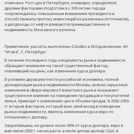
отмечено. Рост цен в Петербурге, очевидно, определялся
другими факторами (подготовка к 300-летию города
сопровождалась повышенным вниманием президента и
способствовала притоку инвестиций из различных источников),
а допдоходы от нефти вливаются преимущественно в
недвижимость Московского региона.
Примечание: расчеты выполнены О.Бойко и М.Караковским, АН
“Итака”, С.-Петербург.
В течение последнего года специалисты рынка недвижимости
обращают внимание на такой существенный фактор,
повлиявший на цены, как изменение курса доллара.
В условиях двухвалютности российской экономики, полной
долларизации рынка недвижимости Москвы, всякие серьезные
изменения в сфере мирового валютного рынка оказывают
существенное влияние на поведение продавцов и покупателей
жилья, приводят к изменению цен и объема продаж. В 2002-2003
гг. вторым фактором, который внес свой вклад в поведение
рынка недвижимости, явилось изменение курса евро по
отношению к доллару.
Закрепившись на уровне около 90% от курса доллара, евро в
мае-июне 2002 г. начал расти, в июле догнал доллар США, в