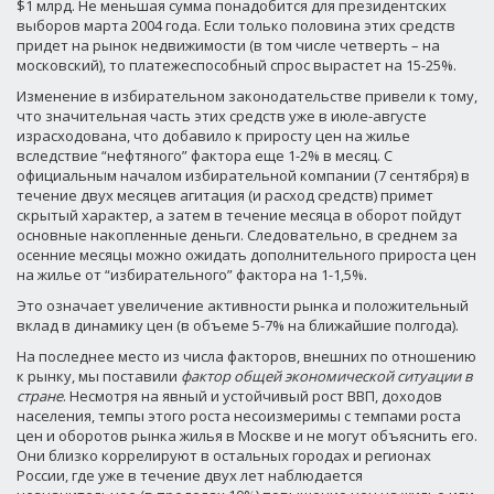
$1 млрд. Не меньшая сумма понадобится для президентских
выборов марта 2004 года. Если только половина этих средств
придет на рынок недвижимости (в том числе четверть – на
московский), то платежеспособный спрос вырастет на 15-25%.
Изменение в избирательном законодательстве привели к тому,
что значительная часть этих средств уже в июле-августе
израсходована, что добавило к приросту цен на жилье
вследствие “нефтяного” фактора еще 1-2% в месяц. С
официальным началом избирательной компании (7 сентября) в
течение двух месяцев агитация (и расход средств) примет
скрытый характер, а затем в течение месяца в оборот пойдут
основные накопленные деньги. Следовательно, в среднем за
осенние месяцы можно ожидать дополнительного прироста цен
на жилье от “избирательного” фактора на 1-1,5%.
Это означает увеличение активности рынка и положительный
вклад в динамику цен (в объеме 5-7% на ближайшие полгода).
На последнее место из числа факторов, внешних по отношению
к рынку, мы поставили
фактор общей экономической ситуации в
стране
. Несмотря на явный и устойчивый рост ВВП, доходов
населения, темпы этого роста несоизмеримы с темпами роста
цен и оборотов рынка жилья в Москве и не могут объяснить его.
Они близко коррелируют в остальных городах и регионах
России, где уже в течение двух лет наблюдается