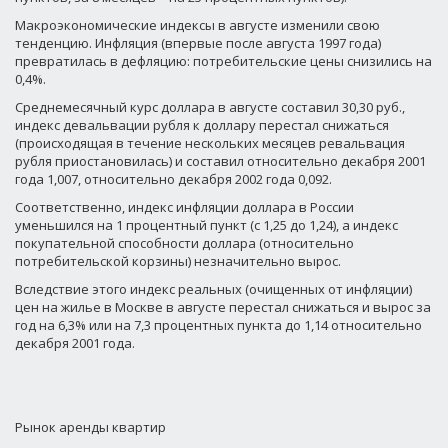
Макроэкономические индексы в августе изменили свою
тенденцию. Инфляция (впервые после августа 1997 года)
превратилась в дефляцию: потребительские цены снизились на
0,4%.
Среднемесячный курс доллара в августе составил 30,30 руб.,
индекс девальвации рубля к доллару перестал снижаться
(происходящая в течение нескольких месяцев ревальвация
рубля приостановилась) и составил относительно декабря 2001
года 1,007, относительно декабря 2002 года 0,092.
Соответственно, индекс инфляции доллара в России
уменьшился на 1 процентный пункт (с 1,25 до 1,24), а индекс
покупательной способности доллара (относительно
потребительской корзины) незначительно вырос.
Вследствие этого индекс реальных (очищенных от инфляции)
цен на жилье в Москве в августе перестал снижаться и вырос за
год на 6,3% или на 7,3 процентных пункта до 1,14 относительно
декабря 2001 года.
Рынок аренды квартир