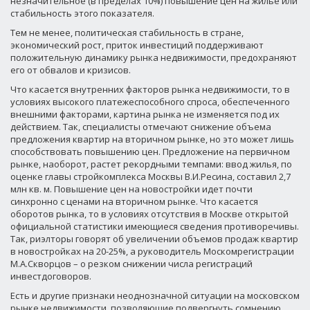
незначительное (в пределах 10%) повышение цен на жилье или
стабильность этого показателя.
Тем не менее, политическая стабильность в стране,
экономический рост, приток инвестиций поддерживают
положительную динамику рынка недвижимости, предохраняют
его от обвалов и кризисов.
Что касается внутренних факторов рынка недвижимости, то в
условиях высокого платежеспособного спроса, обеспеченного
внешними факторами, картина рынка не изменяется под их
действием. Так, специалисты отмечают снижение объема
предложения квартир на вторичном рынке, но это может лишь
способствовать повышению цен. Предложение на первичном
рынке, наоборот, растет рекордными темпами: ввод жилья, по
оценке главы стройкомплекса Москвы В.И.Ресина, составил 2,7
млн кв. м. Повышение цен на новостройки идет почти
синхронно с ценами на вторичном рынке. Что касается
оборотов рынка, то в условиях отсутствия в Москве открытой
официальной статистики имеющиеся сведения противоречивы.
Так, риэлторы говорят об увеличении объемов продаж квартир
в новостройках на 20-25%, а руководитель Москомрегистрации
М.А.Скворцов – о резком снижении числа регистраций
инвестдоговоров.
Есть и другие признаки неоднозначной ситуации на московском
рынке недвижимости, позволяющие подвергнуть сомнению