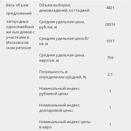
Весь объем
Объем выборки,
4821
домовладений, коттеджей
предложения
загородных
Средняя удельная цена,
28374
односемейных
руб./кв. м
жи лых домов с
участками в
Средняя удельная цена $/
1017
Московсков
кв. м
ском регионе
Средняя удельная цена,
759
евро/кв. м
Погрешность в
2,1
определении средней, %
Номинальный индекс
1
рублевой цены
Номинальный индекс
1
долларовой цены
Номинальный индекс цены
1
в евро