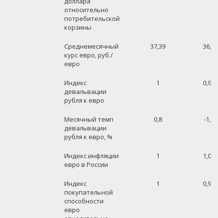
доллара
относительно
потребительской
корзины
Среднемесячный
37,39
36,72
курс евро, руб./
евро
Индекс
1
0,980
девальвации
рубля к евро
Месячный темп
0,8
-1,79
девальвации
рубля к евро, %
Индекс инфляции
1
1,046
евро в России
Индекс
1
0,956
покупательной
способности
евро