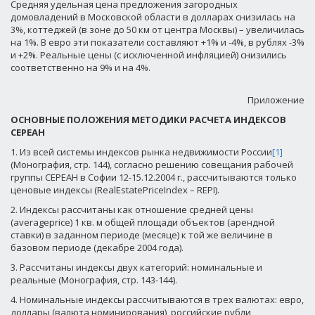
Средняя удельная цена предложения загородных
домовладений в Московской области в долларах снизилась на
3%, коттеджей (в зоне до 50 км от центра Москвы) – увеличилась
на 1%. В евро эти показатели составляют +1% и -4%, в рублях -3%
и +2%. Реальные цены (с исключенной инфляцией) снизились
соответственно на 9% и на 4%.
Приложение
ОСНОВНЫЕ ПОЛОЖЕНИЯ МЕТОДИКИ РАСЧЕТА ИНДЕКСОВ
СЕРЕАН
1. Из всей системы индексов рынка недвижимости России
[1]
(Монография, стр. 144), согласно решению совещания рабочей
группы СЕРЕАН в Софии 12-15.12.2004 г., рассчитываются только
ценовые индексы (RealEstatePriceIndex – REPI).
2. Индексы рассчитаны как отношение средней цены
(averageprice) 1 кв. м общей площади объектов (арендной
ставки) в заданном периоде (месяце) к той же величине в
базовом периоде (декабре 2004 года).
3. Рассчитаны индексы двух категорий: номинальные и
реальные (Монография, стр. 143-144).
4. Номинальные индексы рассчитываются в трех валютах: евро,
доллары (валюта номинирования), российские рубли