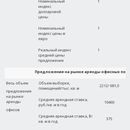
Номинальный
1
индекс
долларовой
цены
Номинальный
1
индекс цены в
евро
Реальный индекс
1
средней цены
предложения
Предложение на рынке аренды офисных пом
Весь объем
Объем выборки,
2212/ 681,0
помещений/тыс. кв. м
предложения
на рынке
Средняя арендная ставка,
аренды
10460
руб./кв. м в год
офисов
Средняя арендная ставка, $/
375
кв. м в год