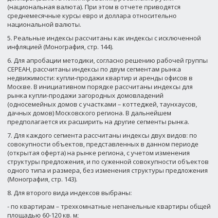
(национальная валюта). При этом в отчете приводятся
среднемесячные курсы евро и доллара относительно
национальной валюты.
5. Реальные индексы рассчитаны как индексы с исключенной
инфляцией (Монография, стр. 144).
6. Для апробации методики, согласно решению рабочей группы
СЕРЕАН, рассчитаны индексы по двум сегментам рынка
недвижимости: купли-продажи квартир и аренды офисов в
Москве. В инициативном порядке рассчитаны индексы для
рынка купли-продажи загородных домовладений
(односемейных домов с участками – коттеджей, таунхаусов,
дачных домов) Московского региона. В дальнейшем
предполагается их расширить на другие сегменты рынка.
7. Для каждого сегмента рассчитаны индексы двух видов: по
совокупности объектов, представленных в данном периоде
(открытая оферта) на рынке региона, с учетом изменения
структуры предложения, и по суженной совокупности объектов
одного типа и размера, без изменения структуры предложения
(Монография, стр. 143).
8. Для второго вида индексов выбраны:
- по квартирам – трехкомнатные непанельные квартиры общей
площадью 60-120 кв. м;