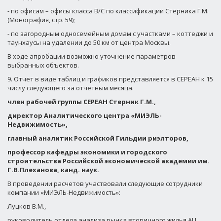
- по офисам – офисы класса В/С по классификации Стерника Г.М.
(Монография, стр. 59);
- по загородным односемейным домам с участками – коттеджи и
таунхаусы на удалении до 50 км от центра Москвы.
В ходе апробации возможно уточнение параметров
выбранных объектов.
9. Отчет в виде таблиц и графиков представляется в СЕРЕАН к 15
числу следующего за отчетным месяца.
член рабочей группы СЕРЕАН Стерник Г.М.,
директор Аналитического центра «МИЭЛЬ-
Недвижимость»,
главный аналитик Российской Гильдии риэлторов,
профессор кафедры экономики и городского
строительства Российской экономической академии им.
Г.В.Плеханова, канд. наук.
В проведении расчетов участвовали следующие сотрудники
компании «МИЭЛЬ-Недвижимость»:
Луцков В.М.,
руководитель отдела анализа рынка вторичного жилья АЦ,