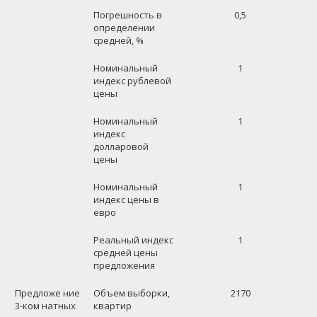
Погрешность в
0,5
определении
средней, %
Номинальный
1
индекс рублевой
цены
Номинальный
1
индекс
долларовой
цены
Номинальный
1
индекс цены в
евро
Реальный индекс
1
средней цены
предложения
Предложе ние
Объем выборки,
2170
3-ком натных
квартир