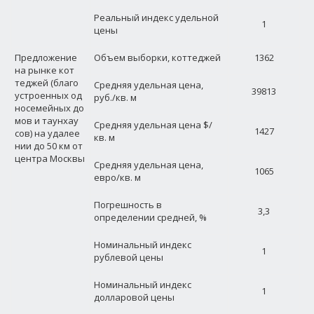
Реальный индекс удельной
1
цены
Предложение
Объем выборки, коттеджей
1362
на рынке кот
теджей (благо
Средняя удельная цена,
39813
устроенных од
руб./кв. м
носемейных до
мов и таунхау
Средняя удельная цена $/
1427
сов) на удалее
кв. м
нии до 50 км от
центра Москвы
Средняя удельная цена,
1065
евро/кв. м
Погрешность в
3,3
определении средней, %
Номинальный индекс
1
рублевой цены
Номинальный индекс
1
долларовой цены