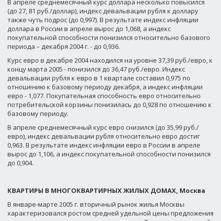
В апреле среднемесячный курс доллара несколько повысился
(до 27, 81 руб./доллар), индекс девальвации рубля к доллару
также чуть подрос (до 0,997). В результате индекс инфляции
доллара в России в апреле вырос до 1,068, а индекс
покупательной способности понизился относительно базового
периода – декабря 2004 г. - до 0,936.
Курс евро в декабре 2004 находился на уровне 37,39 руб./евро, к
концу марта 2005 - понизился до 36,47 руб./евро. Индекс
девальвации рубля к евро в 1 квартале составил 0,975 по
отношению к базовому периоду декабря, а индекс инфляции
евро - 1,077. Покупательная способность евро относительно
потребительской корзины понизилась до 0,928 по отношению к
базовому периоду.
В апреле среднемесячный курс евро снизился (до 35,99 руб./
евро), индекс девальвации рубля относительно евро достиг
0,963. В результате индекс инфляции евро в России в апреле
вырос до 1,106, а индекс покупательной способности понизился
до 0,904.
КВАРТИРЫ В МНОГОКВАРТИРНЫХ ЖИЛЫХ ДОМАХ, Москва
В январе-марте 2005 г. вторичный рынок жилья Москвы
характеризовался ростом средней удельной цены предложения