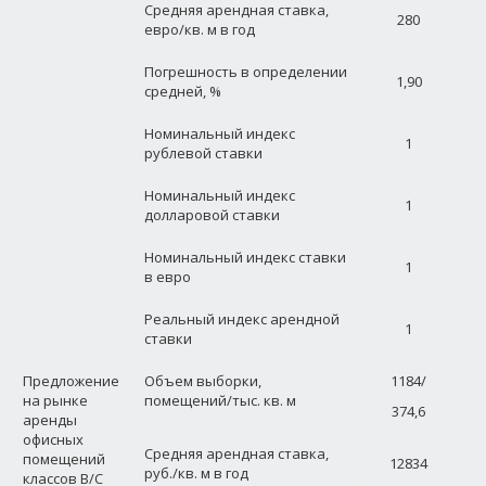
Средняя арендная ставка,
280
евро/кв. м в год
Погрешность в определении
1,90
средней, %
Номинальный индекс
1
рублевой ставки
Номинальный индекс
1
долларовой ставки
Номинальный индекс ставки
1
в евро
Реальный индекс арендной
1
ставки
Предложение
Объем выборки,
1184/
на рынке
помещений/тыс. кв. м
374,6
аренды
офисных
Средняя арендная ставка,
помещений
12834
руб./кв. м в год
классов В/С