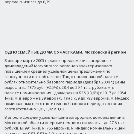
апреле снизился до 0,79.
ОДНОСЕМЕЙНЫЕ ДОМА С УЧАСТКАМИ, Московский регион
В январе-марте 2005 г. рынок предложения загородных
домовладений Московского региона характеризовался
повышением средней удельной цены предложения по
совокупности всех объектов. Так, в национальной валюте -
рублях относительно базового периода (декабря 2004 г.) цены
выросли на 1375 руб. (+2,5%) с 28,4 до 29,1 тыс. руб./кв. м, в
валюте номинирования - долларах на $36 (+3,6%) c 1017 до 1054
$/кв. м, в евро – на 39 евро (+5,1%) с 759 до 798 евро/кв. м. Индекс
номинальных цен относительно базового периода составил
соответственно 1,01, 1,02 и 1,03.
В апреле средняя удельная цена загородных домовладений в
Московской области впервые немного снизилась – до 27,6 тыс.
руб./кв. м, 991 $/кв. м, 766 евро/кв. м. Индекс номинальных цен
снизился до 0,97, 0,97 и 1,0 соответственно.