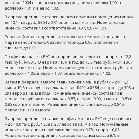
декабря 2004 г. - по всем офисам составили в рублях 1,00, в
долларах 1,01 и в евро 1,03.
В апреле арендные ставки по всем офисным помещениям упали
до 10,1 тыс. руб., $364 и 281 евро за кв. м в год. Номинальные
индексы составили соответственно 0,97, 0,97 и 1,01.
Реальный индекс арендных ставок на все офисы составил в
марте относительно базового периода 0,96, в апреле он
снизился до 0,91.
По офисам классов В/С рост произошел только в январе – с 12,8
тыс. руб., $460, 343 евро за кв. м в год до 13,5 тыс. руб., $481 и 367
евро за кв. м в год. Номинальные индексы составили в рублях и
долларах – 1,05, в евро – 1,07, реальный индекс – 1,02.
Затем в феврале и марте ставки снизились (в рублях – до 11,2
тыс. и 10,6 тыс. руб., в долларах – до $401 и $384, в евро – до 308 и
291 евро за кв. м в год). Номинальные индексы составили в
феврале в рублях и в долларах 0,87, в евро - 0,90, в марте - 0,83 и
0,85 соответственно. Реальные индексы снизились до 0,84 в
феврале и 0,79 в марте.
В апреле арендные ставки по офисам класса В/С еще снизились
– до 10,0 тыс. руб., $358 и 277 евро за кв. м в год. Номинальные
индексы составили в рублях и долларах 0,78, в евро – 0,81.
Реальный индекс арендных ставок на офисы класса В/С в