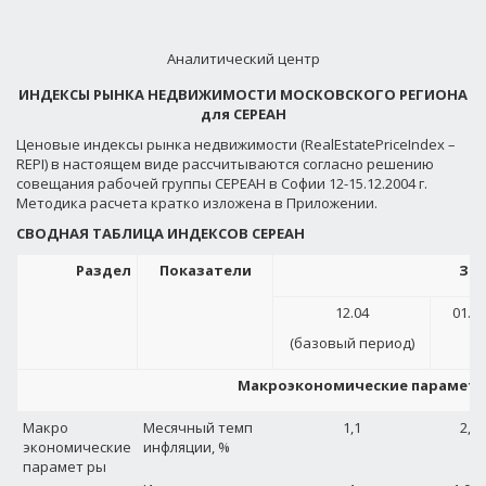
Аналитический центр
ИНДЕКСЫ РЫНКА НЕДВИЖИМОСТИ МОСКОВСКОГО РЕГИОНА
для СЕРЕАН
Ценовые индексы рынка недвижимости (RealEstatePriceIndex –
REPI) в настоящем виде рассчитываются согласно решению
совещания рабочей группы СЕРЕАН в Софии 12-15.12.2004 г.
Методика расчета кратко изложена в Приложении.
СВОДНАЯ ТАБЛИЦА ИНДЕКСОВ СЕРЕАН
Раздел
Показатели
Зн
12.04
01.05
(базовый период)
Макроэкономические парамет
Макро
Месячный темп
1,1
2,5
экономические
инфляции, %
парамет ры