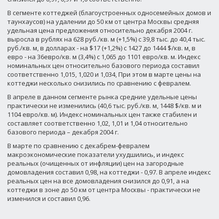
В сегменте коттеджей (благоустроенных односемейных домов и
таунхаусов) на удалении до 50 км от центра Москвы средняя
удельная цена предложения относительно декабря 2004 г.
выросла в рублях на 628 руб./кв. м (+1,5%) с 39,8 тыс. до 40,4 тыс.
руб./кв. м, в долларах - на $17 (+1,2%) с 1427 до 1444 $/кв. м, в
евро - на 36евро/кв. м (3,4%) с 1,065 до 1101 евро/кв. м. Индекс
номинальных цен относительно базового периода составил
соответственно 1,015, 1,020 и 1,034, При этом в марте цены на
коттеджи несколько снизились по сравнению с февралем.
В апреле в данном сегменте рынка средние удельные цены
практически не изменились (40,6 тыс. руб./кв. м, 1448 $/кв. м и
1104 евро/кв. м). Индекс номинальных цен также стабилен и
составляет соответственно 1,02, 1,01 и 1,04 относительно
базового периода – декабря 2004 г.
В марте по сравнению с декабрем-февралем
макроэкономические показатели ухудшились, и индекс
реальных (очищенных от инфляции) цен на загородные
домовладения составил 0,98, на коттеджи - 0,97. В апреле индекс
реальных цен на все домовладения снизился до 0,91, а на
коттеджи в зоне до 50 км от центра Москвы - практически не
изменился и составил 0,96.