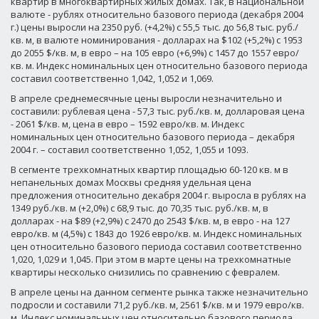
квартир в многоквартирных жилых домах. Так, в национальной
валюте - рублях относительно базового периода (декабря 2004
г.) цены выросли на 2350 руб. (+4,2%) с 55,5 тыс. до 56,8 тыс. руб./
кв. м, в валюте номинирования - долларах на $102 (+5,2%) c 1953
до 2055 $/кв. м, в евро – на 105 евро (+6,9%) с 1457 до 1557 евро/
кв. м. Индекс номинальных цен относительно базового периода
составил соответственно 1,042, 1,052 и 1,069.
В апреле среднемесячные цены выросли незначительно и
составили: рублевая цена - 57,3 тыс. руб./кв. м, долларовая цена
- 2061 $/кв. м, цена в евро – 1592 евро/кв. м. Индекс
номинальных цен относительно базового периода – декабря
2004 г. – составил соответственно 1,052, 1,055 и 1093.
В сегменте трехкомнатных квартир площадью 60-120 кв. м в
непанельных домах Москвы средняя удельная цена
предложения относительно декабря 2004 г. выросла в рублях на
1349 руб./кв. м (+2,0%) с 68,9 тыс. до 70,35 тыс. руб./кв. м, в
долларах - на $89 (+2,9%) с 2470 до 2543 $/кв. м, в евро - на 127
евро/кв. м (4,5%) с 1843 до 1926 евро/кв. м. Индекс номинальных
цен относительно базового периода составил соответственно
1,020, 1,029 и 1,045. При этом в марте цены на трехкомнатные
квартиры несколько снизились по сравнению с февралем.
В апреле цены на данном сегменте рынка также незначительно
подросли и составили 71,2 руб./кв. м, 2561 $/кв. м и 1979 евро/кв.
м. Индекс номинальных цен относительно базового периода