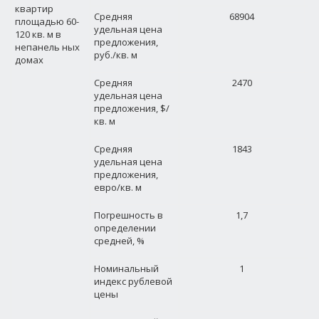
квартир
Средняя
68904
площадью 60-
удельная цена
120 кв. м в
предложения,
непанель ных
руб./кв. м
домах
Средняя
2470
удельная цена
предложения, $/
кв. м
Средняя
1843
удельная цена
предложения,
евро/кв. м
Погрешность в
1,7
определении
средней, %
Номинальный
1
индекс рублевой
цены