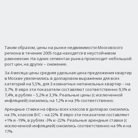
Таким образом, цены на рынке недвижимости Московского
региона в течение 2005 года находятся в неустойчивом
равновесии. На одних сегментах рынка происходит небольшой
рост цен, на других – снижение.
За 4 месяца цены средняя удельная цена предложения квартир
в Москве увеличились в долларовом выражении для всех
категорий на 5,5%, для 3-комнатных непанельных квартир – на
3,7%. В евро эти показатели составляют соответственно 9,3% и
7,4%, в рублях – 5,2% и 3,3%. Реальные цены (с исключенной
инфляцией) снизились на 1,2% и на 3% соответственно.
Арендные ставки на офисы всех классов в долларах снизились
на 3%, классов В/С – на 22%. В евро эти показатели составляют
+1% и -19%, в рублях -3% и -22%. Реальные арендные ставки (с
исключенной инфляцией) снизились соответственно на 9% и на
17%.