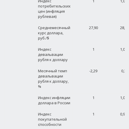
Индекс
1
1,025
потребительских
цен (инфляция
рублевая)
Среднемесячный
27,90
28,01
курс доллара,
руб./$
Индекс
1
1,004
девальвации
рубля к доллару
Месячный темп
-2,29
0,39
девальвации
рубля к доллару,
%
Индекс инфляции
1
1,020
доллара в России
Индекс
1
0,980
покупательной
способности