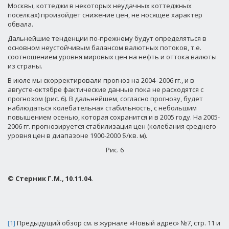
Москвы, коттеджи в некоторых неудачных коттеджных
поселках) произойдет снижение цен, не носящее характер
обвала.
Дальнейшие тенденции по-прежнему будут определяться в
основном неустойчивым балансом валютных потоков, т.е.
соотношением уровня мировых цен на нефть и оттока валюты
из страны.
В июле мы скорректировали прогноз на 2004–2006 гг., и в
августе-октябре фактические данные пока не расходятся с
прогнозом (рис. 6). В дальнейшем, согласно прогнозу, будет
наблюдаться колебательная стабильность, с небольшим
повышением осенью, которая сохранится и в 2005 году. На 2005-
2006 гг. прогнозируется стабилизация цен (колебания среднего
уровня цен в диапазоне 1900-2000 $/кв. м).
Рис. 6
© Стерник Г.М., 10.11.04.
[1]
Предыдущий обзор см. в журнале «Новый адрес» №7, стр. 11 и