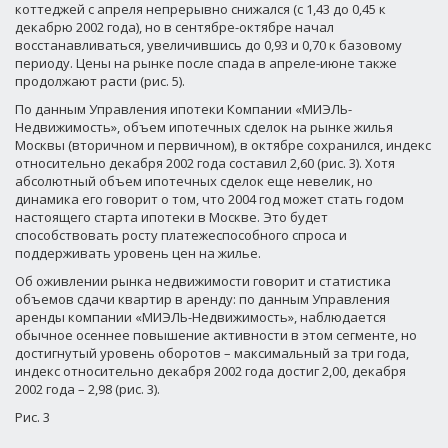
коттеджей с апреля непрерывно снижался (с 1,43 до 0,45 к
декабрю 2002 года), но в сентябре-октябре начал
восстанавливаться, увеличившись до 0,93 и 0,70 к базовому
периоду. Цены на рынке после спада в апреле-июне также
продолжают расти (рис. 5).
По данным Управления ипотеки Компании «МИЭЛЬ-
Недвижимость», объем ипотечных сделок на рынке жилья
Москвы (вторичном и первичном), в октябре сохранился, индекс
относительно декабря 2002 года составил 2,60 (рис. 3). Хотя
абсолютный объем ипотечных сделок еще невелик, но
динамика его говорит о том, что 2004 год может стать годом
настоящего старта ипотеки в Москве. Это будет
способствовать росту платежеспособного спроса и
поддерживать уровень цен на жилье.
Об оживлении рынка недвижимости говорит и статистика
объемов сдачи квартир в аренду: по данным Управления
аренды компании «МИЭЛЬ-Недвижимость», наблюдается
обычное осеннее повышение активности в этом сегменте, но
достигнутый уровень оборотов – максимальный за три года,
индекс относительно декабря 2002 года достиг 2,00, декабря
2002 года – 2,98 (рис. 3).
Рис. 3