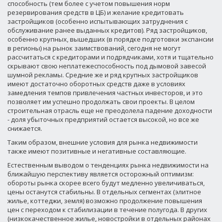
способность (тем более с учетом повышения норм
резервирования средств в ЦБ) и желание кредитовать
застройщиков (особенно испытывающих затруднения с
обслуживание ранее выданных кредитов). Ряд застройщиков,
особенно крупных, вышедших (в порядке подготовки экспансии
в регионы) на рынок заимствований, сегодня не могут
рассчитаться с кредиторами и подрядчиками, хотя и тщательно
скрывают свою неплатежеспособность под дымовой завесой
шумной рекламы. Средние же и ряд крупных застройщиков
имеют достаточно оборотных средств даже в условиях
замедления темпов привлечения частных инвесторов, и это
позволяет им успешно продолжать свои проекты. В целом
строительная отрасль еще не преодолела падение доходности
- доля убыточных предприятий остается высокой, но все же
снижается.
Таким образом, внешние условия для рынка недвижимости
также имеют позитивные и негативные составляющие.
Естественным выводом о тенденциях рынка недвижимости на
ближайшую перспективу является осторожный оптимизм:
обороты рынка скорее всего будут медленно увеличиваться,
цены останутся стабильны. В отдельных сегментах (элитное
жилье, коттеджи, земля) возможно продолжение повышения
цен с переходом к стабилизации в течение полугода. В других
(низкокачественное жилье, новостройки в отдельных районах