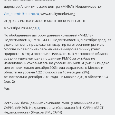
директор Аналитического центра «МИЭЛЬ-Недвижимость»
Gm_sternik@sterno.ru
, www.realtymarket.org
ИНДЕКСЫ РЫНКА ЖИЛЬЯ в МОСКОВСКОМ РЕГИОНЕ
в октябре 2004 года
[1]
По обобщенным автором данным компаний «МИЭЛЬ-
Недвижимость», РМЛС, «БЕСТ-Недвижимость», в октябре средняя
удельная цена предложения квартир на вторичном рынке в
Москве снова понизилась на незначимую величину (темп
прироста –0,3%) и составила 1944 $/кв. м. В Московской области
средняя удельная цена по данным РМЛС за октябрь не
изменилась и сохранилась на уровне 915 $/кв. м (рис. 1). Индекс
цен относительно декабря 2003 года сохранился в Москве и
области на уровне 1,22 (прирост за 10 месяцев 22%),
относительно декабря 2001 года – в Москве 2,03, в области 1,94
(рис. 2).
Рис. 1
Источник: базы данных компаний РМЛС (Сапожников А.Ю.,
САРН), «МИЭЛЬ-Недвижимость» (Светлаков В.И., САРН), «БЕСТ-
Недвижимость» (Луцков В.М., САРН).