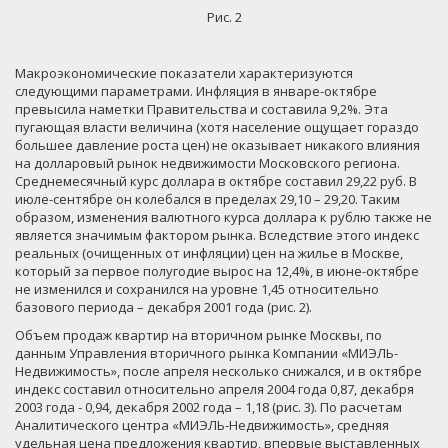
Рис. 2
Макроэкономические показатели характеризуются
следующими параметрами. Инфляция в январе-октябре
превысила наметки Правительства и составила 9,2%. Эта
пугающая власти величина (хотя население ощущает гораздо
большее давление роста цен) не оказывает никакого влияния
на долларовый рынок недвижимости Московского региона.
Среднемесячный курс доллара в октябре составил 29,22 руб. В
июле-сентябре он колебался в пределах 29,10 – 29,20. Таким
образом, изменения валютного курса доллара к рублю также не
является значимым фактором рынка. Вследствие этого индекс
реальных (очищенных от инфляции) цен на жилье в Москве,
который за первое полугодие вырос на 12,4%, в июне-октябре
не изменился и сохранился на уровне 1,45 относительно
базового периода – декабря 2001 года (рис. 2).
Объем продаж квартир на вторичном рынке Москвы, по
данным Управления вторичного рынка Компании «МИЭЛЬ-
Недвижимость», после апреля несколько снижался, и в октябре
индекс составил относительно апреля 2004 года 0,87, декабря
2003 года - 0,94, декабря 2002 года – 1,18 (рис. 3). По расчетам
Аналитического центра «МИЭЛЬ-Недвижимость», средняя
удельная цена предложения квартир, впервые выставленных