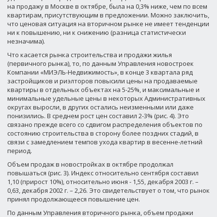
на продажу в Москве в октябре, была на 0,3% ниже, чем по всем
квартирам, присутствующим в предложении. Можно заключить,
что ценовая ситуация на вторичном рынке не имеет тенденции
ни к повышению, ни к снижению (разница статистически
незначима).
Что касается рынка строительства и продажи жилья
(первичного рынка), то, по данным Управления новостроек
Компании «МИЭЛЬ-Недвижимость», в конце 3 квартала ряд
застройщиков и риэлторов повысили цены на продаваемые
квартиры в отдельных объектах на 5-25%, и максимальные и
минимальные удельные цены в некоторых Административных
округах выросли, в других остались неизменными или даже
понизились. В среднем рост цен составил 2-3% (рис. 4). Это
связано прежде всего со сдвигом распределения объектов по
состоянию строительства в сторону более поздних стадий, в
связи с замедлением темпов ухода квартир в весенне-летний
период.
Объем продаж в новостройках в октябре продолжал
повышаться (рис. 3). Индекс относительно сентября составил
1,10 (прирост 10%), относительно июня - 1,55, декабря 2003 г. –
0,63, декабря 2002 г. – 2,26. Это свидетельствует о том, что рынок
принял продолжающееся повышение цен.
По данным Управления вторичного рынка, объем продажи