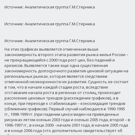
Источник: Аналитическая группа Г.М.Стерника
Источник: Аналитическая группа Г.М.Стерника
Источник: Аналитическая группа Г.М.Стерника
На этих графиках выявляется отмеченная выше
закономерность второго этапа развития рынка жилья России –
не прекращающийся с 2000 года рост цен, без падений и
кризисов. Выявляется также еще одна существенная
закономерность долгосрочного развития ценовой ситуации на
региональных рынках, которая является следствием
отмеченной несинхронности их развития. Сущность ее состоит
в том, что в начале каждой стадии роста, вследствие
отставания начала роста в регионах от столиц, происходит
расслоение ценовых трендов (расхождение графиков), а в
конце, при переходе к стабилизации – консолидация трендов
(сближение графиков). Первый случай наблюдался в 1990-1995
гг., 1998-1999 гг. (при падении цен) и виден на приведенных
рисунках летом-осенью 2003 года и осенью 2005 года, второй – в
1996-1997 гг., в конце 2000 - начале 2001 года, в начале 2005 года
и в конце 2006 года (что дополнительно свидетельствует об