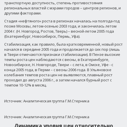
транспортную доступность, степень противостояния
региональных властей с мэрами городов – центров регионов, и
другими факторами.
Стадия «нефтяного» роста в регионах началась на полгода-год
позже Москвы, летом-осенью 2003 года, и закончилась летом
2004 г. (Н. Новгород, Ростов, Тверь) – весной-летом 2005 года
(Екатеринбург, Новосибирск, Пермь, Уфа).
Стабилизация, как правило, была кратковременной, новый рост
начался в середине 2005 года и продолжается до сих пор (лишь
в Твери отмечаются признаки стабилизации). В Пензе высокие
темпы роста цен наблюдаются с весны, в Екатеринбурге,
Новосибирске, Н. Новгороде, Твери – с лета, в Омске, Уфе - с
конца 2005 года, в Перми – с весны 2006 года. В Ульяновске
колебания темпов роста цен не выявляются, плавный рост
проходил до августа 2006 г., а затем начался бурный рост с
темпом 10-12% в месяц.
Источник: Аналитическая группа Г.М.Стерника
Источник: Аналитическая группа Г.М.Стерника
Динамика уровня цен относительно