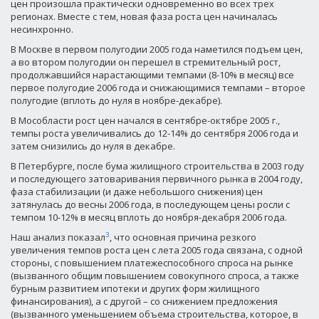
цен произошла практически одновременно во всех трех
регионах. Вместе с тем, новая фаза роста цен начиналась
несинхронно.
В Москве в первом полугодии 2005 года наметился подъем цен,
а во втором полугодии он перешел в стремительный рост,
продолжавшийся нарастающими темпами (8-10% в месяц) все
первое полугодие 2006 года и снижающимися темпами – второе
полугодие (вплоть до нуля в ноябре-декабре).
В Мособласти рост цен начался в сентябре-октябре 2005 г.,
темпы роста увеличивались до 12-14% до сентября 2006 года и
затем снизились до нуля в декабре.
В Петербурге, после бума жилищного строительства в 2003 году
и последующего затоваривания первичного рынка в 2004 году,
фаза стабилизации (и даже небольшого снижения) цен
затянулась до весны 2006 года, в последующем цены росли с
темпом 10-12% в месяц вплоть до ноября-декабря 2006 года.
3
Наш анализ показал
, что основная причина резкого
увеличения темпов роста цен с лета 2005 года связана, с одной
стороны, с повышением платежеспособного спроса на рынке
(вызванного общим повышением совокупного спроса, а также
бурным развитием ипотеки и других форм жилищного
финансирования), а с другой – со снижением предложения
(вызванного уменьшением объема строительства, которое, в