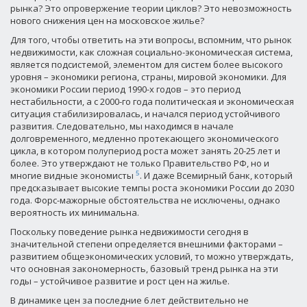
рынка? Это опровержение теории циклов? Это невозможность
нового снижения цен на московское жилье?
Для того, чтобы ответить на эти вопросы, вспомним, что рынок
недвижимости, как сложная социально-экономическая система,
является подсистемой, элементом для систем более высокого
уровня – экономики региона, страны, мировой экономики. Для
экономики России период 1990-х годов – это период
нестабильности, а с 2000-го года политическая и экономическая
ситуация стабилизировалась, и начался период устойчивого
развития. Следовательно, мы находимся в начале
долговременного, медленно протекающего экономического
цикла, в котором полупериод роста может занять 20-25 лет и
более. Это утверждают не только Правительство РФ, но и
5
многие видные экономисты
. И даже Всемирный банк, который
предсказывает высокие темпы роста экономики России до 2030
года. Форс-мажорные обстоятельства не исключены, однако
вероятность их минимальна.
Поскольку поведение рынка недвижимости сегодня в
значительной степени определяется внешними факторами –
развитием общеэкономических условий, то можно утверждать,
что основная закономерность, базовый тренд рынка на эти
годы – устойчивое развитие и рост цен на жилье.
В динамике цен за последние 6 лет действительно не