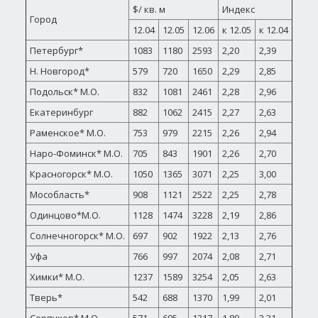
$/ кв. м
Индекс
Город
12.04
12.05
12.06
к 12.05
к 12.04
Петербург*
1083
1180
2593
2,20
2,39
Н. Новгород*
579
720
1650
2,29
2,85
Подольск* М.О.
832
1081
2461
2,28
2,96
Екатеринбург
882
1062
2415
2,27
2,63
Раменское* М.О.
753
979
2215
2,26
2,94
Наро-Фоминск* М.О.
705
843
1901
2,26
2,70
Красногорск* М.О.
1050
1365
3071
2,25
3,00
Мособласть*
908
1121
2522
2,25
2,78
Одинцово*М.О.
1128
1474
3228
2,19
2,86
Солнечногорск* М.О.
697
902
1922
2,13
2,76
Уфа
766
997
2074
2,08
2,71
Химки* М.О.
1237
1589
3254
2,05
2,63
Тверь*
542
688
1370
1,99
2,01