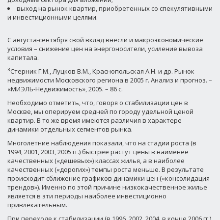
выход на рынок квартир, приобретенных со спекулятивными
и инвестиционными целями.
С августа-сентября свой вклад внесли и макроэкономические
условия – снижение цен на энергоносители, усиление вывоза
капитала.
3
Стерник Г.М., Луцков В.М., Краснопольская А.Н. и др. Рынок
недвижимости Московского региона в 2005 г. Анализ и прогноз. –
«МИЭЛЬ-Недвижимость», 2005. – 86 с.
Необходимо отметить, что, говоря о стабилизации цен в
Москве, мы оперируем средней по городу удельной ценой
квартир. В то же время имеются различия в характере
динамики отдельных сегментов рынка.
Многолетние наблюдения показали, что на стадии роста (в
1994, 2001, 2003, 2005 гг.) быстрее растут цены в наименее
качественных («дешевых») классах жилья, а в наиболее
качественных («дорогих») темпы роста меньше. В результате
происходит сближение графиков динамики цен («консолидация
трендов»). Именно по этой причине низкокачественное жилье
является в эти периоды наиболее инвестиционно
привлекательным.
При переходе к стабилизации (в 1996, 2002, 2004, в конце 2006 гг.),