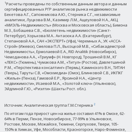
1
Расчеты проведены по собственным данным автора и данным
сертифицированных РГР аналитиков рынка недвижимости
Бекетова А.Г., Сапожникова А.Ю., Стерника С.Г., независимые
аналитики, Луцкова В.М., Казимир Л.М., Ащеуловой Н.А., АКЦ
«МИЭЛЬ-Недвижимость» (Москва и Московская область), Бимона
М.З., Бобашева С.В., «Бюллетень недвижимости» (Санкт-
Петербург), Хорькова М.А.. Антасюка А.А. (Екатеринбург),
Степановой А.А., САН «ЭКСПЕРТ» (Уфа), Черемных А., УК «АССА-
Строй» (Ижевск), Смелова П.Л., Высоцкой М.В., «Сибакадемстрой
Недвижимость», Ермолаевой Е.А., RID Analitik (Новосибирск),
Чемоданова А.А., «Триумф» (Н. Новгород), Трошиной В.М., КГ
«ЛЕКС» (Тюмень), Чумакова А.М., «Титул» (Ростов), Давлетшиной
Р.М., «Перспектива консалтинг» (Пермь), Каминского В.Н., ТИТАН
(Тверь), Таруты С.В, «Омскмедиа» (Омск), Блинковой С.В., ИКПКГ
«Жилье» (Пенза), Гамовой Е.Р., Ярсиной Н.А., «Центр
недвижимости», Исаевой М.А., «Золотой ключ» (Ульяновск),
Эйдлиной Г.Ю., «Риэлти» (Шахты Рост. обл.).
2
Источник: Аналитическая группа Г.М.Стерника
По итогам года прирост цен на жилье составил 41% в Омске, 62-
64% в Перми, Пензе, Новосибирске, 77-99% в Ульяновске,
Ростове, Москве, Можайске, Тюмени, Серпухове, Твери, 105-
150% в Химках, Уфе, Мособласти, Красногорске, Наро-Фоминске,