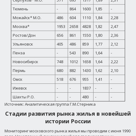
Серпухов* М.О.
571
695
1317
1,89
2,31
Тюмень
-
864
1600
1,85
-
Можайск* М.О.
486
604
1110
1,84
2,28
Москва*
1953
2658
4828
1,82
2,47
Ростов/Дон
656
861
1550
1,80
2,36
Ульяновск
405
486
859
1,77
2,12
Пенза
-
543
890
1,64
-
Новосибирск
748
1012
1658
1,64
2,22
Пермь
680
882
1430
1,62
2,10
Омск
518
676
955
1,41
-
Ижевск
-
-
1837
-
-
Шахты Р.О.
-
-
480
-
-
Источник: Аналитическая группа Г.М.Стерника
Стадии развития рынка жилья в новейшей
истории России
Мониторинг московского рынка жилья мы проводим с июня 1990