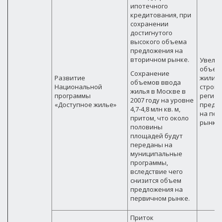
ипотечного
кредитования, при
сохранении
достигнутого
высокого объема
предложения на
вторичном рынке.
Увели
объем
Сохранение
Развитие
жилищ
объемов ввода
Национальной
строит
жилья в Москве в
программы
регион
2007 году на уровне
«Доступное жилье»
предл
4,7-4,8 млн кв. м,
на пе
притом, что около
рынке.
половины
площадей будут
переданы на
муниципальные
программы,
вследствие чего
снизится объем
предложения на
первичном рынке.
Приток