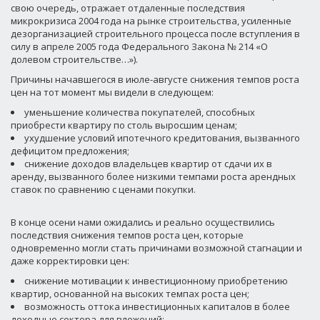
свою очередь, отражает отдаленные последствия
микрокризиса 2004 года на рынке строительства, усиленные
дезорганизацией строительного процесса после вступления в
силу в апреле 2005 года Федерального Закона № 214 «О
долевом строительстве…»).
Причины начавшегося в июле-августе снижения темпов роста
цен на тот момент мы видели в следующем:
уменьшение количества покупателей, способных
приобрести квартиру по столь выросшим ценам;
ухудшение условий ипотечного кредитования, вызванного
дефицитом предложения;
снижение доходов владельцев квартир от сдачи их в
аренду, вызванного более низкими темпами роста арендных
ставок по сравнению с ценами покупки.
В конце осени нами ожидались и реально осуществились
последствия снижения темпов роста цен, которые
одновременно могли стать причинами возможной стагнации и
даже корректировки цен:
снижение мотивации к инвестиционному приобретению
квартир, основанной на высоких темпах роста цен;
возможность оттока инвестиционных капиталов в более
доходные сектора для вложений;