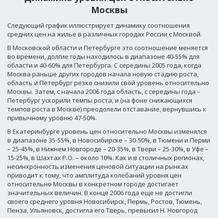
Москвы
Следующий график иллюстрирует динамику соотношения
средних цен на жилье в различных городах России с Москвой.
В Московской области и Петербурге это соотношение меняется
во времени, долгие годы находилось в диапазоне 40-55% для
области и 40-60% для Петербурга. С середины 2005 года, когда
Москва раньше других городов начала новую стадию роста,
область и Петербург резко снизили свой уровень относительно
Москвы. Затем, с начала 2006 года область, с середины года –
Петербург ускорили темпы роста, и (на фоне снижающихся
темпов роста в Москве) преодолели отставание, вернувшись к
привычному уровню 47-50%.
В Екатеринбурге уровень цен относительно Москвы изменялся
в диапазоне 35-55%, в Новосибирске – 30-50%, в Тюмени и Перми
– 25-45%, в Нижнем Новгороде – 20-35%, в Твери – 25-30%, в Уфе –
15-25%, в Шахтах Р.О. – около 10%. Как и в столичных регионах,
несинхронность изменения ценовой ситуации на рынках
приводит к тому, что амплитуда колебаний уровня цен
относительно Москвы в конкретном городе достигает
значительных величин. В конце 2006 года еще не достигли
своего среднего уровня Новосибирск, Пермь, Ростов, Тюмень,
Пенза, Ульяновск, достигла его Тверь, превысил Н. Новгород