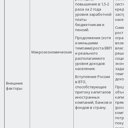
повышение в 1,5-2
систем
раза за 2 года
креди
уровня заработной
застро
платы
населе
бюджетникам и
Сниже
пенсий.
роста 
Продолжение (хотя
огран
и меньшими
возмо
темпами) роста ВВП
власте
Макроэкономические
и реального
решен
располагаемого
социал
уровня доходов
эконо
населения.
задач,
темпов
Вступление России
доходо
в ВТО,
Внешние
способствующее
Продо
факторы
притоку капиталов
объем
иностранных
капита
компаний, банков и
прямы
фондов в страну.
(росси
компа
потрат
покупк