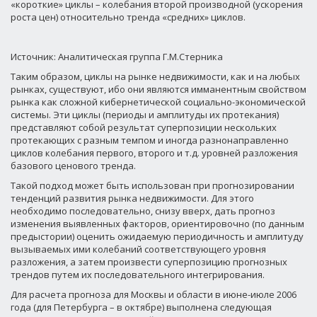
«короткие» циклы – колебания второй производной (ускорения
роста цен) относительно тренда «средних» циклов.
Источник: Аналитическая группа Г.М.Стерника
Таким образом, циклы на рынке недвижимости, как и на любых
рынках, существуют, ибо они являются имманентным свойством
рынка как сложной кибернетической социально-экономической
системы. Эти циклы (периоды и амплитуды их протекания)
представляют собой результат суперпозиции нескольких
протекающих с разным темпом и иногда разнонаправленно
циклов колебания первого, второго и т.д. уровней разложения
базового ценового тренда.
Такой подход может быть использован при прогнозировании
тенденций развития рынка недвижимости. Для этого
необходимо последовательно, снизу вверх, дать прогноз
изменения выявленных факторов, ориентировочно (по данным
предыстории) оценить ожидаемую периодичность и амплитуду
вызываемых ими колебаний соответствующего уровня
разложения, а затем произвести суперпозицию прогнозных
трендов путем их последовательного интегрирования.
Для расчета прогноза для Москвы и области в июне-июле 2006
года (для Петербурга – в октябре) выполнена следующая