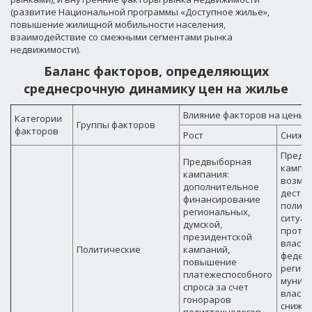
(развитие Национальной программы «Доступное жилье»,
повышение жилищной мобильности населения,
взаимодействие со смежными сегментами рынка
недвижимости).
Баланс факторов, определяющих
среднесрочную динамику цен на жилье
Влияние факторов на цены
Категории
Группы факторов
факторов
Рост
Сниже
Предв
Предвыборная
кампан
кампания:
возмо
дополнительное
деста
финансирование
полит
региональных,
ситуац
думской,
проти
президентской
власти
Политические
кампаний,
федер
повышение
регион
платежеспособного
муниц
спроса за счет
власте
гонораров
снижа