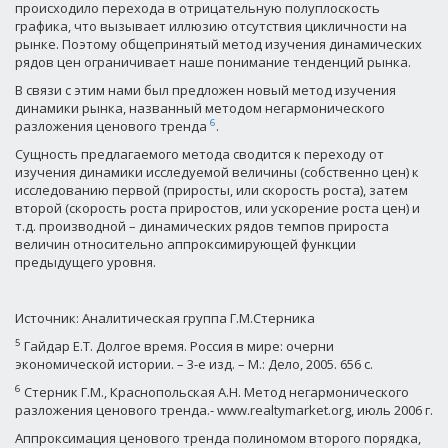
происходило перехода в отрицательную полуплоскость
графика, что вызывает иллюзию отсутствия цикличности на
рынке. Поэтому общепринятый метод изучения динамических
рядов цен ограничивает наше понимание тенденций рынка.
В связи с этим нами был предложен новый метод изучения
динамики рынка, названный методом негармонического
6
разложения ценового тренда
.
Сущность предлагаемого метода сводится к переходу от
изучения динамики исследуемой величины (собственно цен) к
исследованию первой (приросты, или скорость роста), затем
второй (скорость роста приростов, или ускорение роста цен) и
т.д. производной – динамических рядов темпов прироста
величин относительно аппроксимирующей функции
предыдущего уровня.
Источник: Аналитическая группа Г.М.Стерника
5
Гайдар Е.Т. Долгое время. Россия в мире: очерни
экономической истории. – 3-е изд. – М.: Дело, 2005. 656 с.
6
Стерник Г.М., Краснопольская А.Н. Метод негармонического
разложения ценового тренда.- www.realtymarket.org, июль 2006 г.
Аппроксимация ценового тренда полиномом второго порядка,