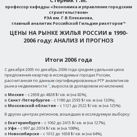
Стерник Г.М.
профессор кафедры «Экономика и управление городским
строительством»
РЭА им. Г.В.Плеханова,
главный аналитик Российской Гильдии риэлторов™
ЦЕНЫ НА РЫНКЕ ЖИЛЬЯ РОССИИ в 1990-
2006 году: АНАЛИЗ И ПРОГНОЗ
Итоги 2006 года
С декабря 2005 по декабрь 2006 года средняя удельная цена
предложения квартир в исследуемых городах России,
рассчитанная по данным сертифицированных РГР аналитиков
1
рынка недвижимости
, выросла (в долларовом исчислении):
в
Москве
– с 2658 до 4828 $/ кв. м (на 82%),
в
Санкт-Петербургее
– с 1180 до 2593 $/ кв. м (на 120%),
в
Московской областие
– с 1121 до 2522 $/ кв. м (на 125%).
В других центрах регионов, вошедших в исследуемую выборку:
в
Екатеринбурге
– с 1062 до 2415 $/ кв. м (на 127%),
в
Уфе
– с 997 до 2074 $/ кв. м (на 108%),
в
Новосибирске
– с 1012 до 1658 $/ кв. м (на 64%),