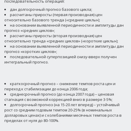
последовательность операций:
дан долгосрочный прогноз базового цикла;
рассчитаны приросты (первая производная) цен
относительно базового тренда («средние циклы»);
на основании выявленной периодичности и амплитуды дан
прогноз «средних циклов»;
рассчитаны приросты (вторая производная) цен
относительно тренда «средних циклов» («короткие циклы»);
на основании выявленной периодичности и амплитуды дан
прогноз «коротких циклов»;
последовательной суперпозицией снизу-вверх получен
интегральный прогноз.
краткосрочный прогноз – снижение темпов роста цен и
переход к стабилизации до конца 2006 года;
среднесрочный прогноз (до конца 2007 года) – ценовая
стагнация с возможной коррекцией вниз в размере 3-5%;
долгосрочный прогноз (на 15-20 лет вперед) – устойчивый
рост со средним годовым темпом 20-25% (в номинальных
долларовых ценах) и с колебаниями месячных темпов роста в
пределах от нуля до 80-100%.