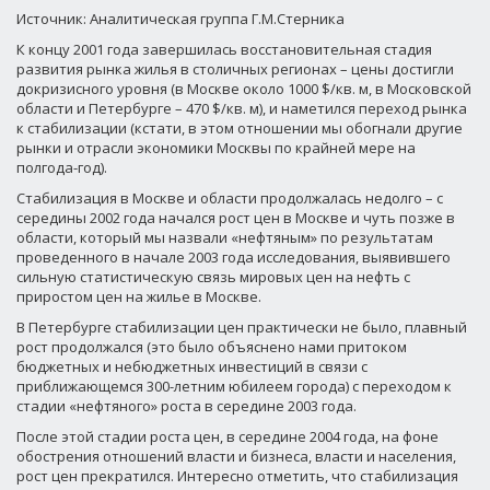
Источник: Аналитическая группа Г.М.Стерника
К концу 2001 года завершилась восстановительная стадия
развития рынка жилья в столичных регионах – цены достигли
докризисного уровня (в Москве около 1000 $/кв. м, в Московской
области и Петербурге – 470 $/кв. м), и наметился переход рынка
к стабилизации (кстати, в этом отношении мы обогнали другие
рынки и отрасли экономики Москвы по крайней мере на
полгода-год).
Стабилизация в Москве и области продолжалась недолго – с
середины 2002 года начался рост цен в Москве и чуть позже в
области, который мы назвали «нефтяным» по результатам
проведенного в начале 2003 года исследования, выявившего
сильную статистическую связь мировых цен на нефть с
приростом цен на жилье в Москве.
В Петербурге стабилизации цен практически не было, плавный
рост продолжался (это было объяснено нами притоком
бюджетных и небюджетных инвестиций в связи с
приближающемся 300-летним юбилеем города) с переходом к
стадии «нефтяного» роста в середине 2003 года.
После этой стадии роста цен, в середине 2004 года, на фоне
обострения отношений власти и бизнеса, власти и населения,
рост цен прекратился. Интересно отметить, что стабилизация