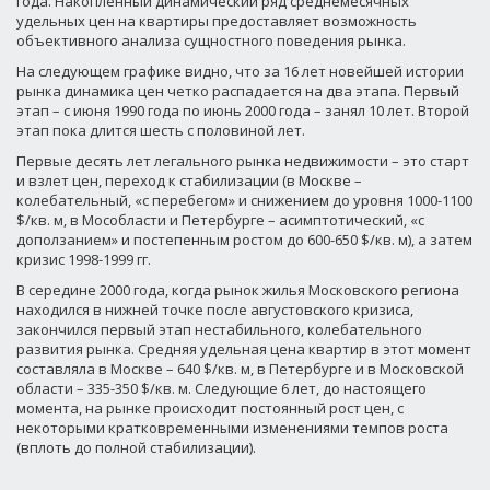
года. Накопленный динамический ряд среднемесячных
удельных цен на квартиры предоставляет возможность
объективного анализа сущностного поведения рынка.
На следующем графике видно, что за 16 лет новейшей истории
рынка динамика цен четко распадается на два этапа. Первый
этап – с июня 1990 года по июнь 2000 года – занял 10 лет. Второй
этап пока длится шесть с половиной лет.
Первые десять лет легального рынка недвижимости – это старт
и взлет цен, переход к стабилизации (в Москве –
колебательный, «с перебегом» и снижением до уровня 1000-1100
$/кв. м, в Мособласти и Петербурге – асимптотический, «с
доползанием» и постепенным ростом до 600-650 $/кв. м), а затем
кризис 1998-1999 гг.
В середине 2000 года, когда рынок жилья Московского региона
находился в нижней точке после августовского кризиса,
закончился первый этап нестабильного, колебательного
развития рынка. Средняя удельная цена квартир в этот момент
составляла в Москве – 640 $/кв. м, в Петербурге и в Московской
области – 335-350 $/кв. м. Следующие 6 лет, до настоящего
момента, на рынке происходит постоянный рост цен, с
некоторыми кратковременными изменениями темпов роста
(вплоть до полной стабилизации).