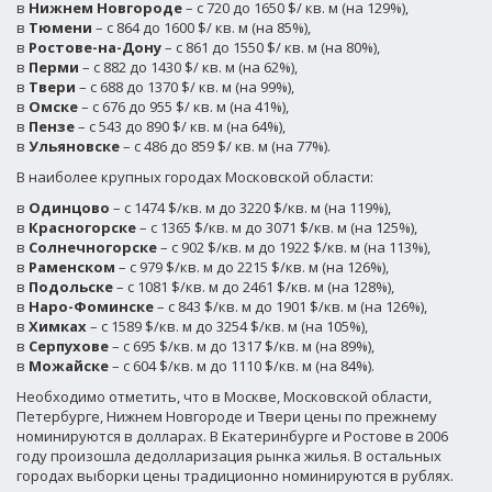
в
Нижнем Новгороде
– с 720 до 1650 $/ кв. м (на 129%),
в
Тюмени
– с 864 до 1600 $/ кв. м (на 85%),
в
Ростове-на-Дону
– с 861 до 1550 $/ кв. м (на 80%),
в
Перми
– с 882 до 1430 $/ кв. м (на 62%),
в
Твери
– с 688 до 1370 $/ кв. м (на 99%),
в
Омске
– с 676 до 955 $/ кв. м (на 41%),
в
Пензе
– с 543 до 890 $/ кв. м (на 64%),
в
Ульяновске
– с 486 до 859 $/ кв. м (на 77%).
В наиболее крупных городах Московской области:
в
Одинцово
– с 1474 $/кв. м до 3220 $/кв. м (на 119%),
в
Красногорске
– с 1365 $/кв. м до 3071 $/кв. м (на 125%),
в
Солнечногорске
– с 902 $/кв. м до 1922 $/кв. м (на 113%),
в
Раменском
– с 979 $/кв. м до 2215 $/кв. м (на 126%),
в
Подольске
– с 1081 $/кв. м до 2461 $/кв. м (на 128%),
в
Наро-Фоминске
– с 843 $/кв. м до 1901 $/кв. м (на 126%),
в
Химках
– с 1589 $/кв. м до 3254 $/кв. м (на 105%),
в
Серпухове
– с 695 $/кв. м до 1317 $/кв. м (на 89%),
в
Можайске
– с 604 $/кв. м до 1110 $/кв. м (на 84%).
Необходимо отметить, что в Москве, Московской области,
Петербурге, Нижнем Новгороде и Твери цены по прежнему
номинируются в долларах. В Екатеринбурге и Ростове в 2006
году произошла дедолларизация рынка жилья. В остальных
городах выборки цены традиционно номинируются в рублях.