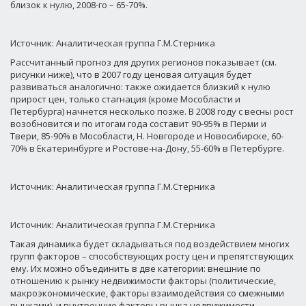
близок к нулю, 2008-го – 65-70%.
Источник: Аналитическая группа Г.М.Стерника
Рассчитанный прогноз для других регионов показывает (см.
рисунки ниже), что в 2007 году ценовая ситуация будет
развиваться аналогично: также ожидается близкий к нулю
прирост цен, только стагнация (кроме Мособласти и
Петербурга) начнется несколько позже. В 2008 году с весны рост
возобновится и по итогам года составит 90-95% в Перми и
Твери, 85-90% в Мособласти, Н. Новгороде и Новосибирске, 60-
70% в Екатеринбурге и Ростове-на-Дону, 55-60% в Петербурге.
Источник: Аналитическая группа Г.М.Стерника
Источник: Аналитическая группа Г.М.Стерника
Такая динамика будет складываться под воздействием многих
групп факторов – способствующих росту цен и препятствующих
ему. Их можно объединить в две категории: внешние по
отношению к рынку недвижимости факторы (политические,
макроэкономические, факторы взаимодействия со смежными
рынками), и внутренние факторы рынка недвижимости