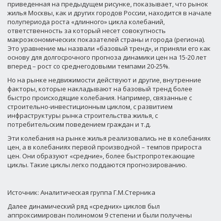
приведенная на предыдущем рисунке, показывает, что рынок
жилья Москвы, как и других городов России, находится в начале
полупериода роста «длинного» цикла колебаний,
ответственность за который несет совокупность
макроэкономических показателей страны и города (региона).
Это уравнение мы назвали «базовый тренд», и приняли его как
основу для долгосрочного прогноза динамики цен на 15-20 лет
вперед – рост со среднегодовыми темпами 20-25%.
Но на рынке недвижимости действуют и другие, внутренние
факторы, которые накладывают на базовый тренд более
быстро происходящие колебания. Например, связанные с
строительно-инвестиционным циклом, с развитием
инфраструктуры рынка строительства жилья, с
потребительским поведением граждан и т.д.
Эти колебания на рынке жилья реализовались не в колебаниях
цен, а в колебаниях первой производной – темпов прироста
цен. Они образуют «средние», более быстропротекающие
циклы. Такие циклы легко поддаются прогнозированию.
Источник: Аналитическая группа Г.М.Стерника
Далее динамический ряд «средних» циклов был
аппроксимирован полиномом 9 степени и были получены