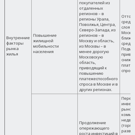
покупателей из
отдаленных
регионов – в
Отток 
регионы Урала,
средн
Поволжья, Центра,
слоя н
Северо-Запада, из
Москв
Повышение
регионов – в
Внутренние
ближне
жилищной
Москву и область,
факторы
средне
мобильности
из Москвы – в
рынка
Подмос
населения
менее дорогую
жилья
приво
Московскую
сниже
область,
плате
приводящий к
спроса
повышению
платежеспособного
спроса в Москве и в
других регионах.
Перет
инвест
рынок
комме
недви
Продолжение
(торго
опережающего
развле
роста инвестиций в