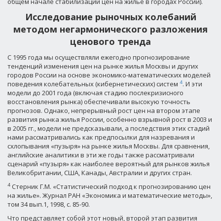
общем начале стабилизации цен на жилье в городах России).
Исследование рыночных колебаний
методом негармонического разложения
ценового тренда
С 1995 года мы осуществляли ежегодно прогнозирование
тенденций изменения цен на рынке жилья Москвы и других
городов России на основе экономико-математических моделей
4
поведения колебательных (кибернетических) систем
. И эти
модели до 2001 года (включая стадию послекризисного
восстановления рынка) обеспечивали высокую точность
прогнозов. Однако, непрерывный рост цен на втором этапе
развития рынка жилья России, особенно взрывной рост в 2003 и
в 2005 гг., модели не предсказывали, а последствия этих стадий
нами рассматривались как предпосылки для назревания и
схлопывания «пузыря» на рынке жилья Москвы. Для сравнения,
английские аналитики в эти же годы также рассматривали
сценарий «пузыря» как наиболее вероятный для рынков жилья
Великобритании, США, Канады, Австралии и других стран.
4
Стерник Г.М. «Статистический подход к прогнозированию цен
на жилье». Журнал РАН «Экономика и математические методы»,
том 34 вып.1, 1998, с. 85-90.
Что представляет собой этот новый, второй этап развития