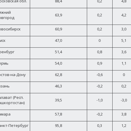
осковская обл.
88,4
0,2
4,8
ижний
63,9
0,2
4,2
овгород
овосибирск
60,9
0,2
3,0
мск
47,0
0
5,1
ренбург
51,4
0,8
3,6
ермь
54,0
0,9
1,1
остов-на-Дону
62,8
-0,6
0
язань
46,3
-0,2
0,2
лават (Респ.
39,5
-1,0
-3,0
ашкортостан)
амара
57,8
-0,2
3,8
анкт-Петербург
95,8
0,3
1,2