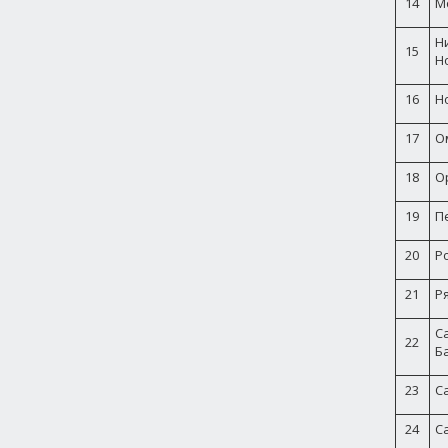
14
М
Н
15
Н
16
Н
17
О
18
О
19
П
20
Р
21
Р
Са
22
Б
23
С
24
С