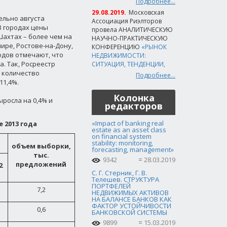
Подробнее...
29.08.2019.
Московская
ельно августа
Ассоциация Риэлторов
3 городах цены
провела АНАЛИТИЧЕСКУЮ
Шахтах – более чем на
НАУЧНО-ПРАКТИЧЕСКУЮ
мире, Ростове-на-Дону,
КОНФЕРЕНЦИЮ
«РЫНОК
одов отмечают, что
НЕДВИЖИМОСТИ:
. Так, Росреестр
СИТУАЦИЯ, ТЕНДЕНЦИИ,
, количество
Подробнее...
11,4%.
Колонка
росла на 0,4% и
редакторов
«Impact of banking real
 2013 года
estate as an asset class
on financial system
stability: monitoring,
объем выборки,
forecasting, management»
тыс.
9342
28.03.2019
предложений
2
С. Г. Стерник, Г. В.
Телешев. СТРУКТУРА
ПОРТФЕЛЕЙ
7,2
НЕДВИЖИМЫХ АКТИВОВ
НА БАЛАНСЕ БАНКОВ КАК
ФАКТОР УСТОЙЧИВОСТИ
0,6
БАНКОВСКОЙ СИСТЕМЫ
9899
15.03.2019