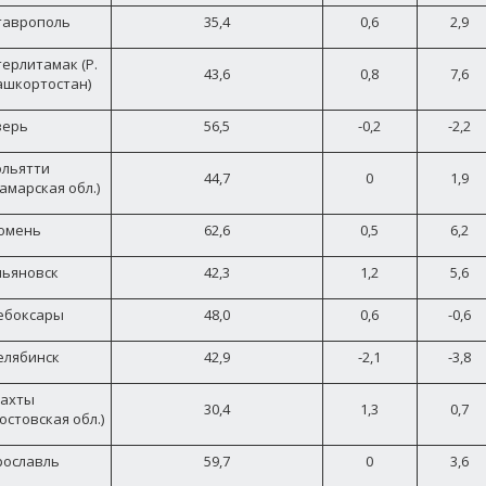
таврополь
35,4
0,6
2,9
терлитамак (Р.
43,6
0,8
7,6
ашкортостан)
верь
56,5
-0,2
-2,2
ольятти
44,7
0
1,9
амарская обл.)
юмень
62,6
0,5
6,2
льяновск
42,3
1,2
5,6
ебоксары
48,0
0,6
-0,6
елябинск
42,9
-2,1
-3,8
ахты
30,4
1,3
0,7
остовская обл.)
рославль
59,7
0
3,6