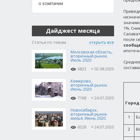
предлож
о компании
Приведе
незначи
значимо
1%. Сни
Дайджест месяца
Салават
после с
Статьи по темам
открыть все
сообща
ипотечн
Московская область,
вторичный рынок.
Июль 2020
Среднев
составил
6823
02.08.2020
Кемерово,
вторичный рынок.
Июнь 2020
7168
24.07.2020
Город
Новосибирск,
вторичный рынок
1
Б
жилья. Июнь 2020
6528
24.07.2020
2
В