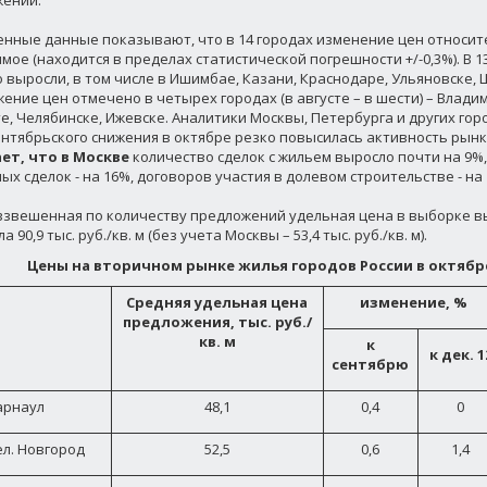
ений.
нные данные показывают, что в 14 городах изменение цен относит
мое (находится в пределах статистической погрешности +/-0,3%). В 1
 выросли, в том числе в Ишимбае, Казани, Краснодаре, Ульяновске, 
жение цен отмечено в четырех городах (в августе – в шести) – Влади
е, Челябинске, Ижевске. Аналитики Москвы, Петербурга и других гор
ентябрьского снижения в октябре резко повысилась активность рынка
ет, что в Москве
количество сделок с жильем выросло почти на 9%
ых сделок - на 16%, договоров участия в долевом строительстве - на 
звешенная по количеству предложений удельная цена в выборке вы
а 90,9 тыс. руб./кв. м (без учета Москвы – 53,4 тыс. руб./кв. м).
Цены на вторичном рынке жилья городов России в октябре
Средняя удельная цена
изменение, %
предложения, тыс. руб./
кв. м
к
к дек. 1
сентябрю
арнаул
48,1
0,4
0
ел. Новгород
52,5
0,6
1,4