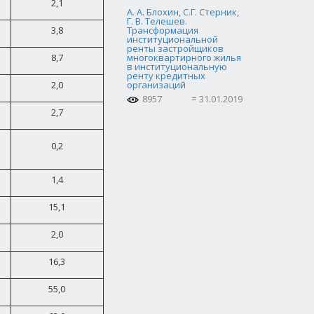
2,1
А. А. Блохин, С.Г. Стерник,
Г. В. Телешев.
3,8
Трансформация
институциональной
ренты застройщиков
8,7
многоквартирного жилья
в институциональную
ренту кредитных
2,0
организаций
8957
31.01.2019
2,7
0,2
1,4
15,1
2,0
16,3
55,0