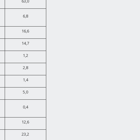
63,0
6,8
16,6
14,7
1,2
2,8
1,4
5,0
0,4
12,6
23,2