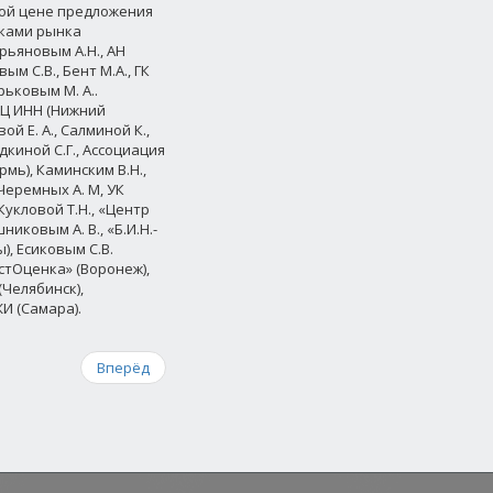
ой цене предложения
иками рынка
ерьяновым А.Н., АН
м С.В., Бент М.А., ГК
ьковым М. А..
 АЦ ИНН (Нижний
ой Е. А., Салминой К.,
дкиной С.Г., Ассоциация
рмь), Каминским В.Н.,
 Черемных А. М, УК
Кукловой Т.Н., «Центр
иковым А. В., «Б.И.Н.-
), Есиковым С.В.
стОценка» (Воронеж),
(Челябинск),
И (Самара).
Вперёд