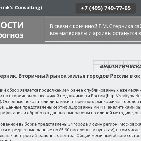
rnik's Consulting)
+7 (495) 749-77-65
В связи с кончиной Г.М. Стерника с
все материалы и архивы останутся в
аналитическ
терник. Вторичный рынок жилья городов России в ок
ий обзор является продолжением ранее опубликованных ежемесяч
 на вторичном рынке жилой недвижимости России (http://realtymarket.r
li). Основные показатели динамики вторичного рынка жилья городов
це. Данные представлены сертифицированными РГР аналитиками р
ерификация и обработка данных выполнены по единой методике, ре
дованной выборке представлены 34 города и один регион (Московска
тся осредненные данные по 85-90 населенным пунктам), в том числе 
льных центров и 5 районных центра. Общий месячный объем состави