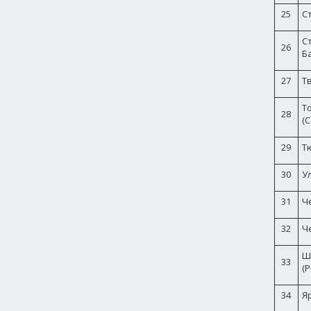
25
С
С
26
Б
27
Т
Т
28
(С
29
Т
30
У
31
Ч
32
Ч
Ш
33
(Р
34
Я