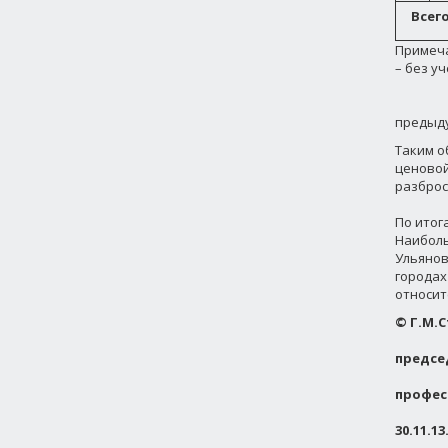
Всег
Примеча
– без уч
** Всле
предыду
Таким о
ценовой
разброс 
По итог
Наиболь
Ульяновс
городах
относит
©
Г.М.С
предсе
профес
30.11.13