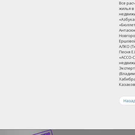
Все рас
жилья в
недвижим
«Азбука 
«Бюллет
Антасюко
Новгород
Ершовой 
АЛКО (Тю
Песня Е.
«АССО-Ст
недвижим
Эксперт
(Владим
Хабибра
Казаков
Наза