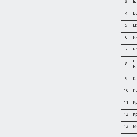
3
В
4
В
5
Е
6
И
7
И
И
8
Б
9
К
10
К
11
К
12
К
13
М