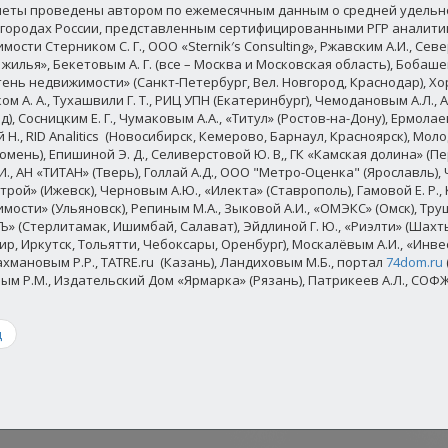
четы проведены автором по ежемесячным данным о средней удельн
 городах России, представленным сертифицированными РГР аналит
ости Стерником С. Г., ООО «Sternik′s Consulting», Ржавским А.И., Сев
жилья», Бекетовым А. Г. (все – Москва и Московская область), Бобашевы
ень недвижимости» (Санкт-Петербург, Вел. Новгород, Краснодар), Хор
м А. А., Тухашвили Г. Т., РИЦ УПН (Екатеринбург), Чемодановым А.Л.,
), Сосницким Е. Г., Чумаковым А.А., «Титул» (Ростов-на-Дону), Ермолаев
Н., RID Analitics (Новосибирск, Кемерово, Барнаул, Красноярск), Моло
мень), Епишиной Э. Д., Селиверстовой Ю. В,, ГК «Камская долина» (Пе
И., АН «ТИТАН» (Тверь), Голлай А.Д., ООО "Метро-Оценка" (Ярославль),
рой» (Ижевск), Черновым А.Ю., «Илекта» (Ставрополь), Гамовой Е. Р., 
ости» (Ульяновск), Репиным М.А., Зыковой А.И., «ОМЭКС» (Омск), Трушн
Ъ» (Стерлитамак, Ишимбай, Салават), Эйдлиной Г. Ю., «Риэлти» (Шахты
ир, Иркутск, Тольятти, Чебоксары, Оренбург), Москалёвым А.И.,
«Инве
хмановым Р.Р., TATRE.ru (Казань), Ландиховым М.Б., портал
74dom.ru
ым Р.М., Издательский Дом «Ярмарка» (Рязань), Патрикеев А.Л., СОФЖ
д