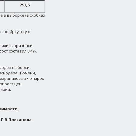
293,6
 в выборке (в скобках
 по Иркутску в
анились признаки
ост составил 0,4%,
ородов выборки.
аснодаре, Тюмени,
 сохранилось в четырех
прирост цен
ляции.
жимости,
Г.В.Плеханова.