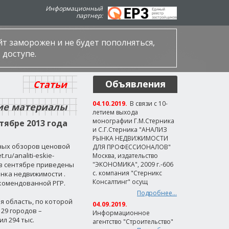
Информационный
партнер:
айт заморожен и не будет пополняться,
 доступе.
Объявления
Статьи
04.10.2019.
В связи с 10-
ие материалы
летием выхода
монографии Г.М.Стерника
тябре 2013 года
и С.Г.Стерника "АНАЛИЗ
РЫНКА НЕДВИЖИМОСТИ
ных обзоров ценовой
ДЛЯ ПРОФЕССИОНАЛОВ"
u/analiti-eskie-
Москва, издательство
 в сентябре приведены
"ЭКОНОМИКА", 2009 г.-606
с. компания "Стерникс
ынка недвижимости
.
Консалтинг" осущ
комендованной РГР.
Подробнее...
я область, по которой
04.09.2019.
29 городов –
Информационное
л 294 тыс.
агентство "Строительство"