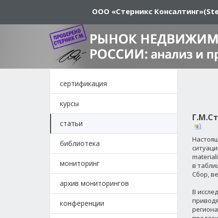
ООО «Стерникс Консалтинг»
(Ste
сертификация
курсы
Г.М.С
статьи
Настоящ
библиотека
ситуации
materia
мониторинг
в табли
Сбор, в
архив мониторингов
В иссле
приводя
конференции
региона