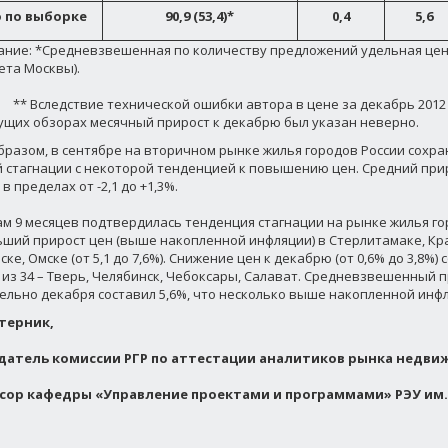
о по выборке
90,9 (53,4)*
0,4
5,6
ние: *Средневзвешенная по количеству предложений удельная цена
ета Москвы).
дствие технической ошибки автора в цене за декабрь 2012 г.
щих обзорах месячный прирост к декабрю был указан неверно.
бразом, в сентябре на вторичном рынке жилья городов России сохр
 стагнации с некоторой тенденцией к повышению цен. Средний прир
в пределах от -2,1 до +1,3%.
ам 9 месяцев подтвердилась тенденция стагнации на рынке жилья г
ший прирост цен (выше накопленной инфляции) в Стерлитамаке, Кр
ке, Омске (от 5,1 до 7,6%). Снижение цен к декабрю (от 0,6% до 3,8%)
 из 34 – Тверь, Челябинск, Чебоксары, Салават. Средневзвешенный 
ельно декабря составил 5,6%, что несколько выше накопленной инф
терник,
датель комиссии РГР по аттестации аналитиков рынка недви
сор кафедры «Управление проектами и программами» РЭУ им. 
.