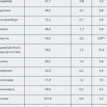
ладимир
52,1
-0,8
1,6
оронеж
48,5
-0,1
0,8
катеринбург
72,2
0,7
2,9
жевск
46,6
-1,7
0,4
ркутск
59,5
-0,2
3,8**
шимбай (Респ.
38,5
1,3
15,4
ашкортостан)
азань
63,5
1,0
3,8
емерово
52,0
0,2
3,6
раснодар
51,8
1,2
7,5
расноярск
58,6
0,2
4,3
осква
201,8
0,6
3,2