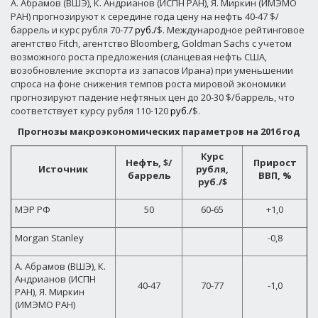
А. Абрамов (ВШЭ), К. Андрианов (ИСПН РАН), Я. Миркин (ИМЭМО
РАН) прогнозируют к середине года цену на нефть 40-47 $/
баррель и курс рубля 70-77
руб./
$. Международное рейтинговое
агентство Fitch, агентство Bloomberg, Goldman Sachs с учетом
возможного роста предложения (сланцевая нефть США,
возобновление экспорта из запасов Ирана) при уменьшении
спроса на фоне снижения темпов роста мировой экономики
прогнозируют падение нефтяных цен до 20-30 $/баррель, что
соответствует курсу рубля 110-120
руб./
$.
Прогнозы макроэкономических параметров на 2016 год
Курс
Нефть, $/
Прирост
Источник
рубля,
баррель
ВВП, %
руб./$
МЭР РФ
50
60-65
+1,0
Morgan Stanley
-0,8
А. Абрамов (ВШЭ), К.
Андрианов (ИСПН
40-47
70-77
-1,0
РАН), Я. Миркин
(ИМЭМО РАН)