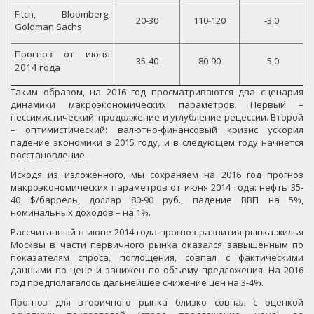
Fitch, Bloomberg,
20-30
110-120
-3,0
Goldman Sachs
Прогноз от июня
35-40
80-90
-5,0
2014 года
Таким образом, на 2016 год просматриваются два сценария
динамики макроэкономических параметров. Первый –
пессимистический: продолжение и углубление рецессии. Второй
– оптимистический: валютно-финансовый кризис ускорил
падение экономики в 2015 году, и в следующем году начнется
восстановление.
Исходя из изложенного, мы сохраняем на 2016 год прогноз
макроэкономических параметров от июня 2014 года: нефть 35-
40 $/баррель, доллар 80-90 руб., падение ВВП на 5%,
номинальных доходов – на 1%.
Рассчитанный в июне 2014 года прогноз развития рынка жилья
Москвы в части первичного рынка оказался завышенным по
показателям спроса, поглощения, совпал с фактическими
данными по цене и занижен по объему предложения. На 2016
год предполагалось дальнейшее снижение цен на 3-4%.
Прогноз для вторичного рынка близко совпал с оценкой