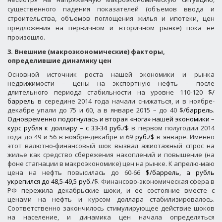
существенного падения показателей (объемов ввода и
строительства, объемов поглощения жилья и ипотеки, цен
предложения на первичном и вторичном рынке) пока не
произошло.
3. Внешние (макроэкономические) факторы,
определившие динамику цен
Основной источник роста нашей экономики и рынка
недвижимости – цены на экспортную нефть – после
длительного периода стабильности на уровне 110-120
$/
баррель
в середине 2014 года начали снижаться, и в ноябре-
декабре упали до 75 и 60, а в январе 2015 – до 40
$/баррель.
Одновременно подогнулась и вторая «нога» нашей экономики –
курс рубля к доллару – с 33-34 руб./$
в первом полугодии 2014
года до 49 и 56 в ноябре-декабре и 69
руб./$
в январе. Именно
этот валютно-финансовый шок вызвал ажиотажный спрос на
жилье как средство сбережения накоплений и повышение (на
фоне стагнации в макроэкономике) цен на рынке. К апрелю-маю
цена на нефть повысилась до 60-66
$/баррель, а рубль
укрепился до 48,5-49,5 руб./$
. Финансово-экономическая сфера в
РФ пережила декабрьские шоки, и ее состояние вместе с
ценами на нефть и курсом доллара стабилизировалось.
Соответственно закончилось стимулирующее действие шоков
на население, и динамика цен начала определяться