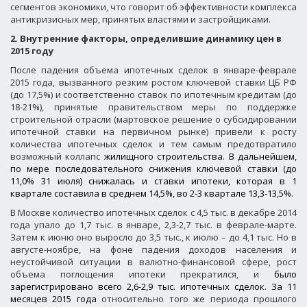
сегментов экономики, что говорит об эффективности комплекса
антикризисных мер, принятых властями и застройщиками.
2. Внутренние факторы, определившие динамику цен в
2015 году
После падения объема ипотечных сделок в январе-феврале
2015 года, вызванного резким ростом ключевой ставки ЦБ РФ
(до 17,5%) и соответственно ставок по ипотечным кредитам (до
18-21%), принятые правительством меры по поддержке
строительной отрасли (мартовское решение о субсидировании
ипотечной ставки на первичном рынке) привели к росту
количества ипотечных сделок и тем самым предотвратило
возможный коллапс
жилищного строительства. В дальнейшем,
по мере последовательного снижения ключевой ставки (до
11,0% 31 июля) снижалась и ставки ипотеки, которая в 1
квартале составила в среднем 14,5%, во 2-3 квартале 13,3-13,5%.
В Москве количество ипотечных сделок с 4,5 тыс. в декабре 2014
года упало до 1,7 тыс. в январе, 2,3-2,7 тыс. в феврале-марте.
Затем к июню оно выросло до 3,5 тыс., к июлю – до 4,1 тыс. Но в
августе-ноябре, на фоне падения доходов населения и
неустойчивой ситуации в валютно-финансовой сфере, рост
объема поглощения ипотеки прекратился, и
было
зарегистрировано всего 2,6-2,9 тыс. ипотечных сделок. За 11
месяцев 2015 года
относительно того же периода прошлого