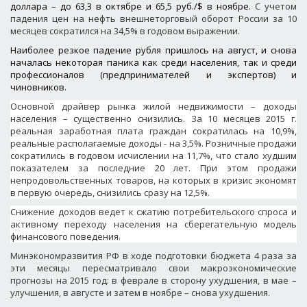
доллара – до 63,3 в октябре и 65,5 руб./$ в ноябре.
С учетом
падения цен на нефть внешнеторговый оборот России за 10
месяцев сократился на 34,5% в годовом выражении.
Наиболее резкое падение рубля пришлось на август, и снова
началась некоторая паника как среди населения, так и среди
профессионалов (предпринимателей и экспертов) и
чиновников.
Основной драйвер рынка жилой недвижимости – доходы
населения – существенно снизились.
За 10 месяцев 2015 г.
реальная заработная плата граждан сократилась на 10,9%,
реальные располагаемые доходы - на 3,5%
. Р
озничные продажи
сократились в годовом исчислении на 11,7%, что стало худшим
показателем за последние 20 лет
.
При этом продажи
непродовольственных товаров, на которых в кризис экономят
в первую очередь, снизились сразу на 12,5%.
Снижение доходов ведет к сжатию потребительского спроса и
активному переходу населения на сберегательную модель
финансового поведения.
Минэкономразвития РФ в ходе подготовки бюджета 4 раза за
эти месяцы пересматривало свои макроэкономические
прогнозы на 2015 год: в феврале в сторону ухудшения, в мае –
улучшения, в августе и затем в ноябре – снова ухудшения.