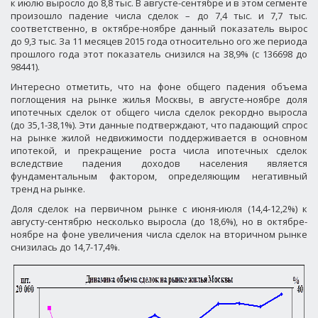
к июлю выросло до 8,8 тыс. В августе-сентябре и в этом сегменте
произошло падение числа сделок – до 7,4 тыс. и 7,7 тыс.
соответственно, в октябре-ноябре данный показатель вырос
до 9,3 тыс. За 11 месяцев 2015 года относительно ого же периода
прошлого года этот показатель снизился на 38,9% (с 136698 до
98441).
Интересно отметить, что на фоне общего падения объема
поглощения на рынке жилья Москвы, в августе-ноябре доля
ипотечных сделок от общего числа сделок рекордно выросла
(до 35,1-38,1%). Эти данные подтверждают, что падающий спрос
на рынке жилой недвижимости поддерживается в основном
ипотекой, и прекращение роста числа ипотечных сделок
вследствие падения доходов населения является
фундаментальным фактором, определяющим негативный
тренд на рынке.
Доля сделок на первичном рынке с июня-июля (14,4-12,2%) к
августу-сентябрю несколько выросла (до 18,6%), но в октябре-
ноябре на фоне увеличения числа сделок на вторичном рынке
снизилась до 14,7-17,4%.