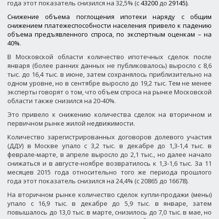
года этот показатель снизился на 32,5% (с
43200
до
29145).
Снижение объема поглощения ипотеки наряду с общим
снижением платежеспособности населения привело к падению
объема предъявленного спроса, по экспертным оценкам – на
40%.
В Московской области количество ипотечных сделок после
января (более ранних данных не публиковалось) выросло с 8,6
тыс. до 16,4 тыс. в июне, затем сохранялось приблизительно на
одном уровне, но в сентябре выросло до 19,2 тыс. Тем не менее
эксперты говорят о том, что объем спроса на рынке Московской
области также снизился на 20-40%.
Это привело к снижению количества сделок на вторичном и
первичном рынке жилой недвижимости.
Количество зарегистрированных договоров долевого участия
(ДДУ) в Москве упало с 3,2 тыс. в декабре до 1,3-1,4 тыс. в
феврале-марте, в апреле выросло до 2,1 тыс., но далее начало
снижаться и в августе-ноябре возвратилось к 1,3-1,6 тыс. За 11
месяцев 2015 года относительно того же периода прошлого
года этот показатель снизился на 24,4% (с 20865 до 16678).
На вторичном рынке количество сделок купли-продажи (мены)
упало с 16,9 тыс. в декабре до 5,9 тыс. в январе, затем
повышалось до 13,0 тыс. в марте, снизилось до 7,0 тыс. в мае, но