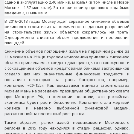
сдано в эксплуатацию 2,40 млн кв. м жилья (в том числе в Новой
Москве – 1,37 млн кв. м). За тот же период прошлого года было
введено 2,33 млн кв. м.
В 2016–2018 годах Москву ждет серьезное снижение объемов
жилищного строительства: количество выданных разрешений
на строительство жилых объектов сократилось на треть.
Одновременно снизится объем предложения и поглощения
площадей.
Снижение объемов поглощения жилья на первичном рынке
за
11 месяцев на 25% (в годовом исчислении)
привело к снижению
объема привлекаемых средств дольщиков, что в совокупности
с сокращением объемов кредитования банками застройщиков
создало для них значительные финансовые трудности и
поставило некоторых на грань банкротства, например,
компанию «
СУ-155
»
. Как высказался министр строительства
Михаил Мень на заседании президиума общественного совета
при Минстрое РФ, в компании полагали, что российская
экономика будет расти бесконечно.
Компания
стала жертвой
кризиса и неверно выбранной финансовой модели,
рассчитанной на постоянный рост рынка.
Таким образом, р
ынок жилой недвижимости
Московского
региона
в 2015 году находился в стадии рецессии, однако,
несмотря на напряженную макроэкономическую ситуацию,