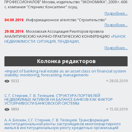
ПРОФЕССИОНАЛОВ" Москва, издательство "ЭКОНОМИКА", 2009 г.-606
с. компания "Стерникс Консалтинг" осущ
Подробнее...
04.09.2019.
Информационное агентство "Строительство"
Подробнее...
29.08.2019.
Московская Ассоциация Риэлторов провела
АНАЛИТИЧЕСКУЮ НАУЧНО-ПРАКТИЧЕСКУЮ КОНФЕРЕНЦИЮ
«РЫНОК
НЕДВИЖИМОСТИ: СИТУАЦИЯ, ТЕНДЕНЦИИ,
Подробнее...
Колонка редакторов
«Impact of banking real estate as an asset class on financial system
stability: monitoring, forecasting, management»
9332
28.03.2019
С. Г. Стерник, Г. В. Телешев. СТРУКТУРА ПОРТФЕЛЕЙ
НЕДВИЖИМЫХ АКТИВОВ НА БАЛАНСЕ БАНКОВ КАК ФАКТОР
УСТОЙЧИВОСТИ БАНКОВСКОЙ СИСТЕМЫ
9893
15.03.2019
А. А. Блохин, С.Г. Стерник, Г. В. Телешев. Трансформация
институциональной ренты застройщиков многоквартирного
жилья в институциональную ренту кредитных организаций