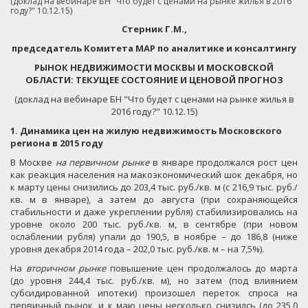
(доклад на вебинаре БН "Что будет с ценами на рынке жилья в 2016
году?" 10.12.15)
Стерник Г.М.,
председатель Комитета МАР по аналитике и консалтингу
РЫНОК НЕДВИЖИМОСТИ МОСКВЫ И МОСКОВСКОЙ
ОБЛАСТИ: ТЕКУЩЕЕ СОСТОЯНИЕ И ЦЕНОВОЙ ПРОГНОЗ
(доклад на вебинаре БН "Что будет с ценами на рынке жилья в
2016 году?" 10.12.15)
1. Динамика цен на жилую недвижимость Московского
региона в 2015 году
В Москве
на первичном рынке
в январе продолжался рост цен
как реакция населения на макоэкономический шок декабря, но
к марту цены снизились до 203,4 тыс. руб./кв. м (с 216,9 тыс. руб./
кв. м в январе), а затем до августа (при сохраняющейся
стабильности и даже укреплении рубля) стабилизировались на
уровне около 200 тыс. руб./кв. м, в сентябре (при новом
ослаблении рубля) упали до 190,5, в ноябре – до 186,8 (ниже
уровня декабря 2014 года – 202,0 тыс. руб./кв. м – на 7,5%).
На
вторичном рынке
повышение цен продолжалось до марта
(до уровня 244,4 тыс. руб./кв. м), но затем (под влиянием
субсидированной ипотеки) произошел переток спроса на
первичный рынок, и к маю цены несколько снизилсь (до 235,0