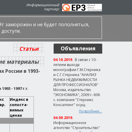
Информационный
партнер:
айт заморожен и не будет пополняться,
 доступе.
Объявления
Статьи
04.10.2019.
В связи с 10-
ие материалы
летием выхода
монографии Г.М.Стерника
 России в 1993-
и С.Г.Стерника "АНАЛИЗ
РЫНКА НЕДВИЖИМОСТИ
ДЛЯ ПРОФЕССИОНАЛОВ"
3 - 1997 г.г.
Москва, издательство
"ЭКОНОМИКА", 2009 г.-606
кс
Индекс в
с. компания "Стерникс
ар.
сопоста-
Консалтинг" осущ
вимых
Подробнее...
ценах
04.09.2019.
Информационное
агентство "Строительство"