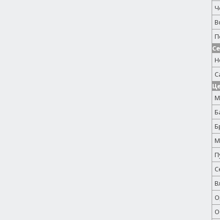
Ч
В
П
Се
Н
С
Ц
М
Б
Б
М
П
С
В
О
О