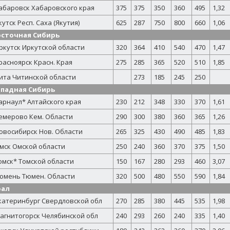
абаровск Хабаровского края
375
375
350
360
495
1,32
кутск Респ. Саха (Якутия)
625
287
750
800
660
1,06
осточная Сибирь
ркутск Иркутской области
320
364
410
540
470
1,47
расноярск Красн. Края
275
285
365
520
510
1,85
ита Читинской области
273
185
245
250
ападная Сибирь
арнаул* Алтайского края
230
212
348
330
370
1,61
емерово Кем. Области
290
300
380
360
365
1,26
овосибирск Нов. Области
265
325
430
490
485
1,83
мск Омской области
250
240
360
370
375
1,50
омск* Томской области
150
167
280
293
460
3,07
юмень Тюмен. Области
320
500
480
550
590
1,84
рал
катеринбург Свердловской обл
270
285
380
445
535
1,98
агнитогорск Челябинской обл
240
293
260
240
335
1,40