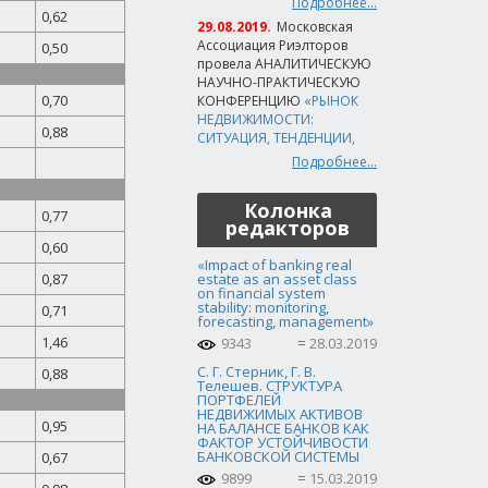
Подробнее...
0,62
29.08.2019.
Московская
Ассоциация Риэлторов
0,50
провела АНАЛИТИЧЕСКУЮ
НАУЧНО-ПРАКТИЧЕСКУЮ
0,70
КОНФЕРЕНЦИЮ
«РЫНОК
НЕДВИЖИМОСТИ:
0,88
СИТУАЦИЯ, ТЕНДЕНЦИИ,
Подробнее...
Колонка
0,77
редакторов
0,60
«Impact of banking real
0,87
estate as an asset class
on financial system
stability: monitoring,
0,71
forecasting, management»
1,46
9343
28.03.2019
С. Г. Стерник, Г. В.
0,88
Телешев. СТРУКТУРА
ПОРТФЕЛЕЙ
НЕДВИЖИМЫХ АКТИВОВ
0,95
НА БАЛАНСЕ БАНКОВ КАК
ФАКТОР УСТОЙЧИВОСТИ
БАНКОВСКОЙ СИСТЕМЫ
0,67
9899
15.03.2019