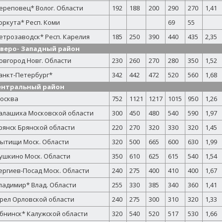
ереповец* Волог. Области
192
188
200
290
270
1,41
оркута* Респ. Коми
69
55
етрозаводск* Респ. Карелия
185
250
390
440
435
2,35
веро- Западный район
овгород Новг. Области
230
260
270
280
350
1,52
анкт-Петербург*
342
442
472
520
560
1,68
ентральный район
осква
752
1121
1217
1015
950
1,26
алашиха Московской области
300
450
480
540
590
1,97
рянск Брянской области
220
270
320
330
320
1,45
ытищи Моск. Области
320
500
665
600
630
1,99
ушкино Моск. Области
350
610
625
615
540
1,54
ергиев-Посад Моск. Области
240
275
400
410
400
1,67
ладимир* Влад. Области
255
330
385
340
360
1,41
рел Орловской области
240
275
300
310
320
1,33
бнинск* Калужской области
320
540
520
517
530
1,66