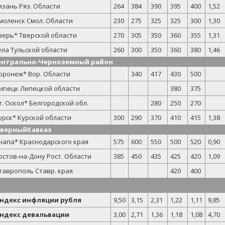
язань Ряз. Области
264
384
390
395
400
1,52
моленск Смол. Области
230
275
325
325
300
1,30
верь* Тверской области
270
305
350
360
355
1,31
ула Тульской области
260
300
350
360
380
1,46
ентрально-Черноземный район
оронеж* Вор. Области
340
417
430
500
ипецк Липецкой области
380
375
т. Оскол* Белгородской обл.
280
250
270
урск* Курской области
300
290
370
410
415
1,38
еверный
Кавказ
напа* Краснодарского края
575
600
550
500
520
0,90
остов-на-Дону Рост. Области
385
450
435
425
420
1,09
таврополь Ставр. края
420
400
ндекс инфляции рубля
9,50
3,15
2,31
1,22
1,11
9,85
ндекс девальвации
3,00
2,71
1,36
1,18
1,08
4,70