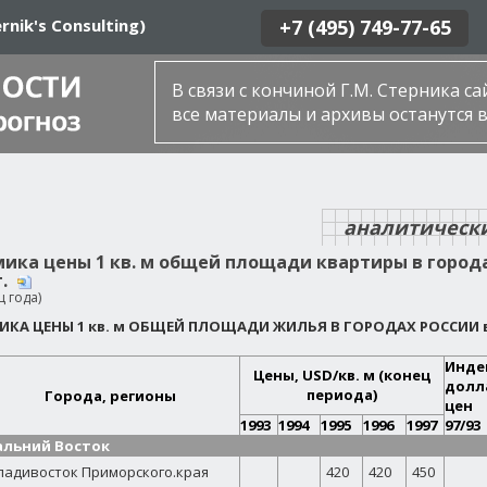
rnik's Consulting)
+7 (495) 749-77-65
В связи с кончиной Г.М. Стерника с
все материалы и архивы останутся в
аналитическ
ика цены 1 кв. м общей площади квартиры в городах
г.
ц года)
КА ЦЕНЫ 1 кв. м ОБЩЕЙ ПЛОЩАДИ ЖИЛЬЯ В ГОРОДАХ РОССИИ в 199
Инде
Цены, USD/кв. м (конец
долл
периода)
Города, регионы
цен
1993
1994
1995
1996
1997
97/93
альний Восток
ладивосток Приморского.края
420
420
450