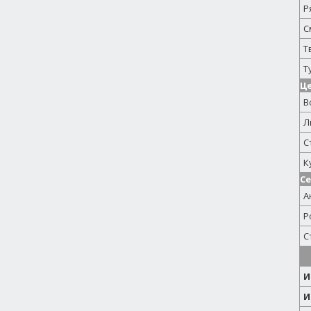
Р
С
Т
Т
Ц
В
Л
С
К
С
А
Р
С
И
И