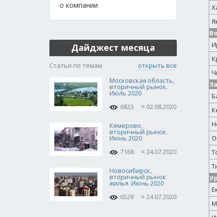
о компании
Х
Я
В
И
Дайджест месяца
К
Статьи по темам
открыть все
Ч
Московская область,
З
вторичный рынок.
Июль 2020
Б
6823
02.08.2020
К
Н
Кемерово,
вторичный рынок.
Июнь 2020
О
7168
24.07.2020
Т
Т
Новосибирск,
вторичный рынок
У
жилья. Июнь 2020
Е
6528
24.07.2020
М