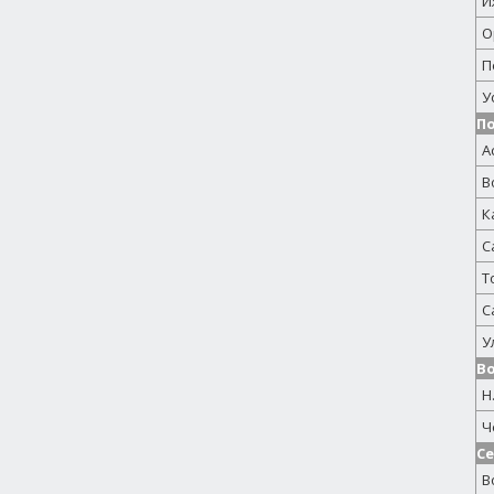
И
О
П
У
П
А
В
К
С
Т
С
У
Во
Н
Ч
С
В