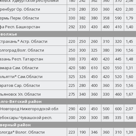
жевск Удмуртской республики
180
242
362
360
370
2,06
ренбург Ор. Области
210
280
350
360
420
2,00
ермь Перм. Области
330
382
380
358
590
1,79
фа Респ. Башкорстан
292
330
430
400
410
1,40
оволжье
страхань* Астр. Области
220
250
260
310
320
1,45
олгоград Волг. Области
250
300
325
380
390
1,56
азань Респ. Татарстан
300
370
400
420
445
1,48
амара Сам. Области
420
580
610
620
550
1,31
ольятти* Сам.Области
325
326
450
420
520
1,60
аратов Сар. Области
225
280
400
360
350
1,56
льяновск Ул. Области
275
340
360
330
460
1,67
лго-Вятский район
.Новгород Нижегородской обл
290
420
450
500
600
2,07
ебоксары Чувашской респ.
200
200
300
385
335
1,68
еверный район
ологда* Волог. Области
223
190
346
360
310
1,39