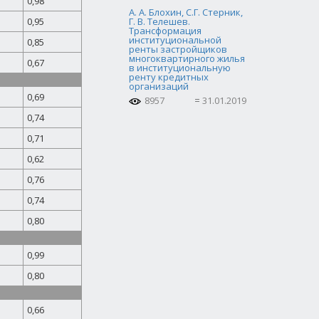
0,98
А. А. Блохин, С.Г. Стерник,
0,95
Г. В. Телешев.
Трансформация
институциональной
0,85
ренты застройщиков
многоквартирного жилья
0,67
в институциональную
ренту кредитных
организаций
0,69
8957
31.01.2019
0,74
0,71
0,62
0,76
0,74
0,80
0,99
0,80
0,66