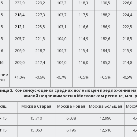
15
222,9
229,2
102,2
118,3
190,5
226,0
15
218,4
227,3
103,7
117,5
188,2
224,4
15
212,1
225,5
103,1
116,6
186,9
222,5
15
205,7
221,5
104,0
114,9
182,6
218,5
16
206,9
218,7
104,7
115,4
184,3
215,9
16
209,0
217,4
104,0
116,0
185,2
214,8
ение
+1,0%
-0,6%
-0,7%
+0,5%
+0,5%
-0,5%
сяц
лица 2. Консенсус-оценка средних полных цен предложения н
жилой недвижимости в Московском регионе, млн р
сяц
Москва Старая
Москва Новая
Москва Большая
Мосо
н.15
15,710
6,038
12,990
4,
т.15
15,063
6,196
12,516
4,