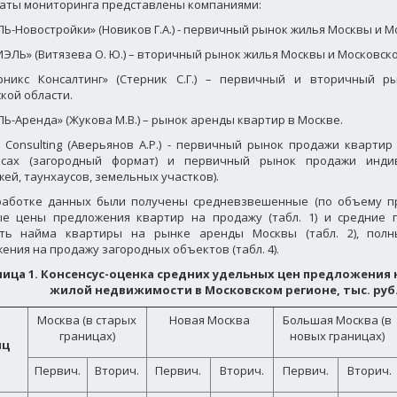
аты мониторинга представлены компаниями:
ЛЬ-Новостройки» (Новиков Г.А.) - первичный рынок жилья Москвы и М
МИЭЛЬ» (Витязева О. Ю.) – вторичный рынок жилья Москвы и Московско
ерникс Консалтинг» (Стерник С.Г.) – первичный и вторичный 
кой области.
ЛЬ-Аренда» (Жукова М.В.) – рынок аренды квартир в Москве.
o Consulting (Аверьянов А.Р.) - первичный рынок продажи кварти
ксах (загородный формат) и первичный рынок продажи инди
жей, таунхаусов, земельных участков).
работке данных были получены средневзвешенные (по объему п
е цены предложения квартир на продажу (табл. 1) и средние п
сть найма квартиры на рынке аренды Москвы (табл. 2), пол
ения на продажу загородных объектов (табл. 4).
ица 1. Консенсус-оценка средних удельных цен предложения
жилой недвижимости в Московском регионе, тыс. руб.
Москва (в старых
Новая Москва
Большая Москва (в
границах)
новых границах)
яц
Первич.
Вторич.
Первич.
Вторич.
Первич.
Вторич.