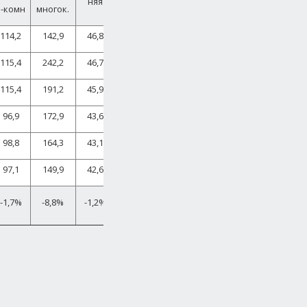
няя
3-комн
многок.
114,2
142,9
46,8
115,4
242,2
46,7
115,4
191,2
45,9
96,9
172,9
43,6
98,8
164,3
43,1
97,1
149,9
42,6
-1,7%
-8,8%
-1,2%