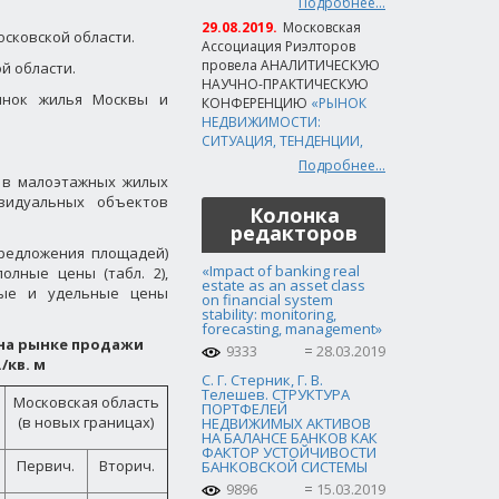
Подробнее...
29.08.2019.
Московская
осковской области.
Ассоциация Риэлторов
провела АНАЛИТИЧЕСКУЮ
й области.
НАУЧНО-ПРАКТИЧЕСКУЮ
рынок жилья Москвы и
КОНФЕРЕНЦИЮ
«РЫНОК
НЕДВИЖИМОСТИ:
СИТУАЦИЯ, ТЕНДЕНЦИИ,
Подробнее...
р в малоэтажных жилых
видуальных объектов
Колонка
редакторов
редложения площадей)
«Impact of banking real
олные цены (табл. 2),
estate as an asset class
ные и удельные цены
on financial system
stability: monitoring,
forecasting, management»
 на рынке продажи
9333
28.03.2019
/кв. м
С. Г. Стерник, Г. В.
Телешев. СТРУКТУРА
Московская область
ПОРТФЕЛЕЙ
(в новых границах)
НЕДВИЖИМЫХ АКТИВОВ
НА БАЛАНСЕ БАНКОВ КАК
ФАКТОР УСТОЙЧИВОСТИ
Первич.
Вторич.
БАНКОВСКОЙ СИСТЕМЫ
9896
15.03.2019