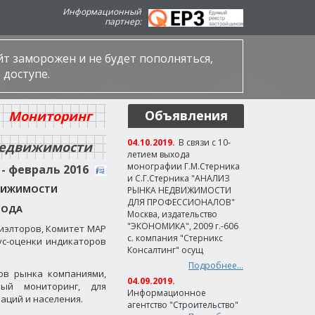
Информационный
партнер:
айт заморожен и не будет пополняться,
 доступе.
Объявления
Мониторинг
04.10.2019.
В связи с 10-
недвижимости
летием выхода
монографии Г.М.Стерника
- февраль 2016
и С.Г.Стерника "АНАЛИЗ
ДВИЖИМОСТИ
РЫНКА НЕДВИЖИМОСТИ
ДЛЯ ПРОФЕССИОНАЛОВ"
ГОДА
Москва, издательство
"ЭКОНОМИКА", 2009 г.-606
иэлторов, Комитет МАР
с. компания "Стерникс
ус-оценки индикаторов
Консалтинг" осущ
Подробнее...
ов рынка компаниями,
04.09.2019.
ый мониторинг, для
Информационное
аций и населения.
агентство "Строительство"