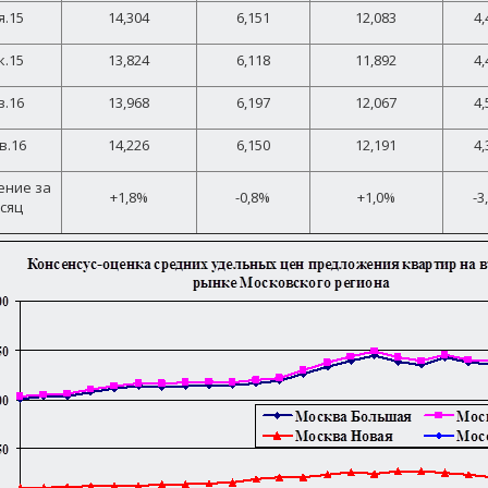
я.15
14,304
6,151
12,083
4,
к.15
13,824
6,118
11,892
4,
в.16
13,968
6,197
12,067
4,
в.16
14,226
6,150
12,191
4,
ение за
+1,8%
-0,8%
+1,0%
-3
сяц