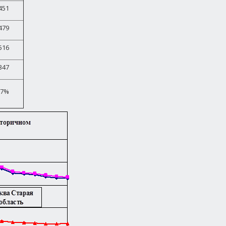
451
479
516
347
,7%