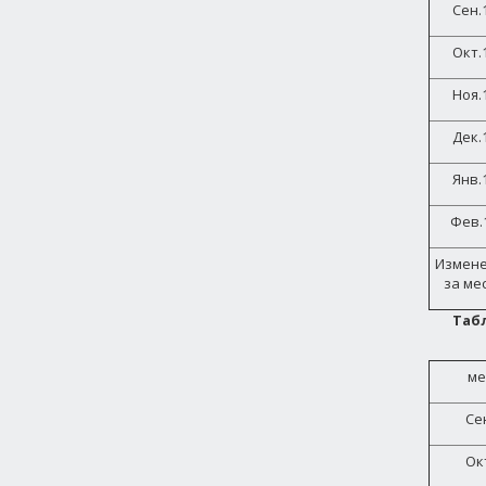
Сен.
Окт.
Ноя.
Дек.
Янв.
Фев.
Измен
за ме
Таб
ме
Се
Ок