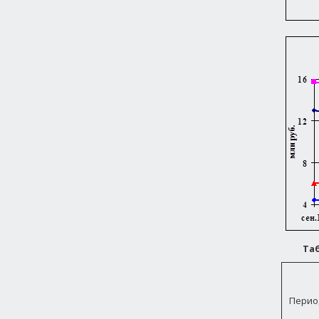
Та
Перио