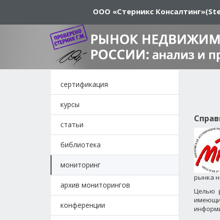
ООО «Стерникс Консалтинг»
(Ste
сертификация
курсы
Справ
статьи
библиотека
мониторинг
рынка н
архив мониторингов
Целью р
имеющи
конференции
информи