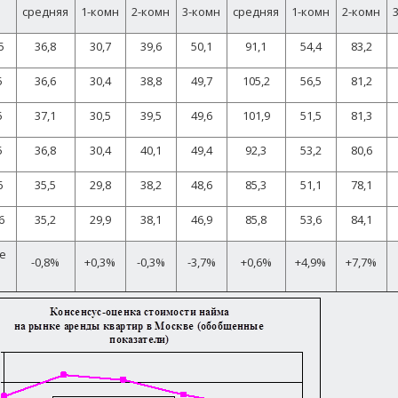
средняя
1-комн
2-комн
3-комн
средняя
1-комн
2-комн
5
36,8
30,7
39,6
50,1
91,1
54,4
83,2
5
36,6
30,4
38,8
49,7
105,2
56,5
81,2
5
37,1
30,5
39,5
49,6
101,9
51,5
81,3
5
36,8
30,4
40,1
49,4
92,3
53,2
80,6
6
35,5
29,8
38,2
48,6
85,3
51,1
78,1
6
35,2
29,9
38,1
46,9
85,8
53,6
84,1
е
-0,8%
+0,3%
-0,3%
-3,7%
+0,6%
+4,9%
+7,7%