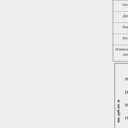
Но
Де
Ян
Фе
Измен
ме