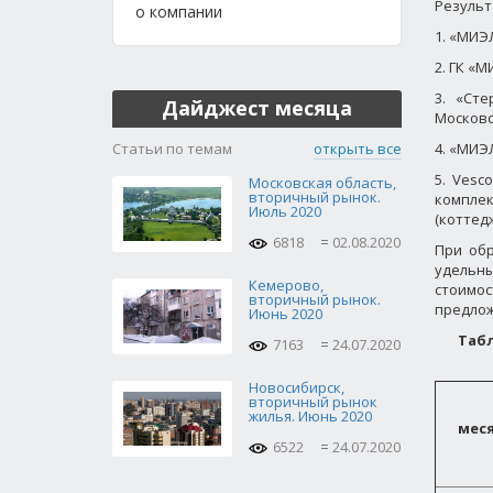
Результ
о компании
1. «МИЭ
2. ГК «
3. «Ст
Дайджест месяца
Московс
Статьи по темам
открыть все
4. «МИЭ
5. Vesc
Московская область,
вторичный рынок.
компле
Июль 2020
(коттед
6818
02.08.2020
При об
удельны
Кемерово,
стоимо
вторичный рынок.
предлож
Июнь 2020
Табл
7163
24.07.2020
Новосибирск,
вторичный рынок
жилья. Июнь 2020
мес
6522
24.07.2020