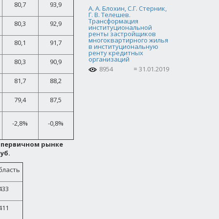
80,7
93,9
А. А. Блохин, С.Г. Стерник,
Г. В. Телешев.
Трансформация
80,3
92,9
институциональной
ренты застройщиков
многоквартирного жилья
80,1
91,7
в институциональную
ренту кредитных
организаций
80,3
90,9
8954
31.01.2019
81,7
88,2
79,4
87,5
-2,8%
-0,8%
а первичном рынке
уб.
бласть
433
411