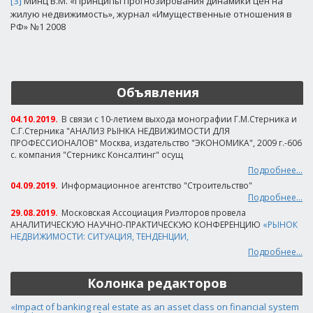
[3]
Минц В.М. «Принципы прогнозирования динамики цен на
жилую недвижимость», журнал «Имущественные отношения в
РФ» №1 2008
Объявления
04.10.2019.
В связи с 10-летием выхода монографии Г.М.Стерника и
С.Г.Стерника "АНАЛИЗ РЫНКА НЕДВИЖИМОСТИ ДЛЯ
ПРОФЕССИОНАЛОВ" Москва, издательство "ЭКОНОМИКА", 2009 г.-606
с. компания "Стерникс Консалтинг" осущ
Подробнее...
04.09.2019.
Информационное агентство "Строительство"
Подробнее...
29.08.2019.
Московская Ассоциация Риэлторов провела
АНАЛИТИЧЕСКУЮ НАУЧНО-ПРАКТИЧЕСКУЮ КОНФЕРЕНЦИЮ
«РЫНОК
НЕДВИЖИМОСТИ: СИТУАЦИЯ, ТЕНДЕНЦИИ,
Подробнее...
Колонка редакторов
«Impact of banking real estate as an asset class on financial system