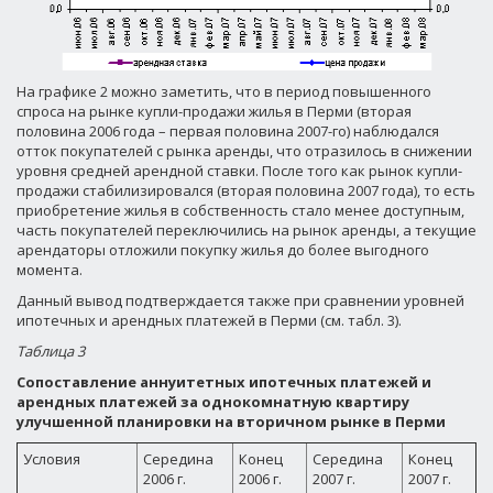
На графике 2 можно заметить, что в период повышенного
спроса на рынке купли-продажи жилья в Перми (вторая
половина 2006 года – первая половина 2007-го) наблюдался
отток покупателей с рынка аренды, что отразилось в снижении
уровня средней арендной ставки. После того как рынок купли-
продажи стабилизировался (вторая половина 2007 года), то есть
приобретение жилья в собственность стало менее доступным,
часть покупателей переключились на рынок аренды, а текущие
арендаторы отложили покупку жилья до более выгодного
момента.
Данный вывод подтверждается также при сравнении уровней
ипотечных и арендных платежей в Перми (см. табл. 3).
Таблица 3
Сопоставление аннуитетных ипотечных платежей и
арендных платежей за однокомнатную квартиру
улучшенной планировки на вторичном рынке в Перми
Условия
Середина
Конец
Середина
Конец
2006 г.
2006 г.
2007 г.
2007 г.