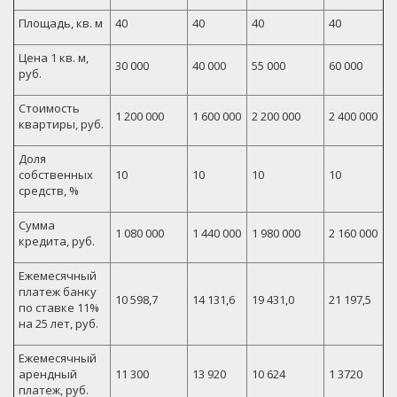
Площадь, кв. м
40
40
40
40
Цена
1 кв. м,
30 000
40 000
55 000
60 000
руб.
Стоимость
1 200 000
1 600 000
2 200 000
2 400 000
квартиры, руб.
Доля
собственных
10
10
10
10
средств, %
Сумма
1 080 000
1 440 000
1 980 000
2 160 000
кредита, руб.
Ежемесячный
платеж банку
10 598,7
14 131,6
19 431,0
21 197,5
по ставке 11%
на 25 лет, руб.
Ежемесячный
арендный
11 300
13 920
10 624
1 3720
платеж, руб.