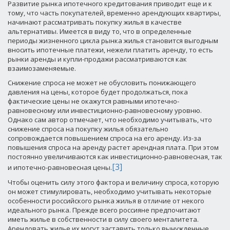
Развитие рынка ипотечного кредитования приводит еще и к
тому, что часть покупателей, временно арендующих квартиры,
начинают рассматривать покупку жилья в качестве
альтернативы. Имеется в виду то, что в определенные
периоды жизненного цикла рынка жилья становится выгодным
вносить ипотечные платежи, нежели платить аренду, то есть
рынки аренды и купли-продажи рассматриваются как
взаимозаменяемые.
Снижение спроса не может не обусловить понижающего
давления на цены, которое будет продолжаться, пока
фактические цены не окажутся равными ипотечно-
равновесному или инвестиционно-равновесному уровню.
Однако сам автор отмечает, что необходимо учитывать, что
снижение спроса на покупку жилья обязательно
сопровождается повышением спроса на его аренду. Из-за
повышения спроса на аренду растет арендная плата. При этом
постоянно увеличиваются как инвестиционно-равновесная, так
[3]
и ипотечно-равновесная цены.
Чтобы оценить силу этого фактора и величину спроса, которую
он может стимулировать, необходимо учитывать некоторые
особенности российского рынка жилья в отличие от некого
идеального рынка. Прежде всего россияне предпочитают
иметь жилье в собственности в силу своего менталитета.
Арендовать жилье их могут заставить только вынужденные