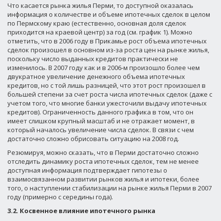
Что касается рынка жилья Перми, то доступной оказалась
информация о количестве и объеме ипотечных сделок в целом
по Пермскому краю (естественно, основная доля сделок
приходится на краевой центр) за год (см. график 1). Можно
отметить, что в 2006 году в Прикамье рост объема ипотечных
сделок произошел в основном из-за роста цен на рынке жилья,
поскольку число выданных кредитов практически не
изменилось. В 2007 году как и в 2006-м произошло более чем
двукратное увеличение денежного объема ипотечных
кредитов, но с той лишь разницей, что этот рост произошел в
большей степени за счет роста числа ипотечных сделок (даже с
учетом того, что многие банки ужесточили выдачу ипотечных
кредитов). Ограниченность данного графика в том, что он
имеет слишком крупный масштаб и не отражает момент, в
который началось увеличение числа сделок. В связи с чем
достаточно сложно обрисовать ситуацию на 2008 год.
Резюмируя, можно сказать, что в Перми достаточно сложно
отследить динамику роста ипотечных сделок, тем не менее
доступная информация подтверждает гипотезы о
взаимосвязанном развитии рынков жилья и ипотеки, более
того, о наступлении стабилизации на рынке жилья Перми в 2007
году (примерно с середины года).
3.2. Косвенное влияние ипотечного рынка