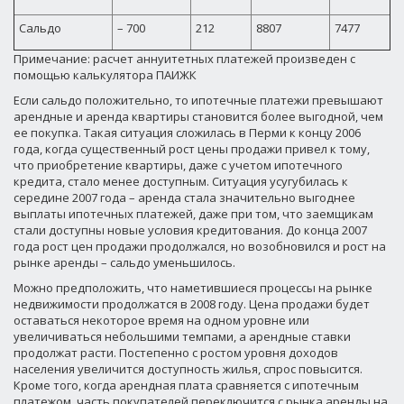
Сальдо
– 700
212
8807
7477
Примечание: расчет аннуитетных платежей произведен с
помощью калькулятора ПАИЖК
Если сальдо положительно, то ипотечные платежи превышают
арендные и аренда квартиры становится более выгодной, чем
ее покупка. Такая ситуация сложилась в Перми к концу 2006
года, когда существенный рост цены продажи привел к тому,
что приобретение квартиры, даже с учетом ипотечного
кредита, стало менее доступным. Ситуация усугубилась к
середине 2007 года – аренда стала значительно выгоднее
выплаты ипотечных платежей, даже при том, что заемщикам
стали доступны новые условия кредитования. До конца 2007
года рост цен продажи продолжался, но возобновился и рост на
рынке аренды – сальдо уменьшилось.
Можно предположить, что наметившиеся процессы на рынке
недвижимости продолжатся в 2008 году. Цена продажи будет
оставаться некоторое время на одном уровне или
увеличиваться небольшими темпами, а арендные ставки
продолжат расти. Постепенно с ростом уровня доходов
населения увеличится доступность жилья, спрос повысится.
Кроме того, когда арендная плата сравняется с ипотечным
платежом, часть покупателей переключится с рынка аренды на