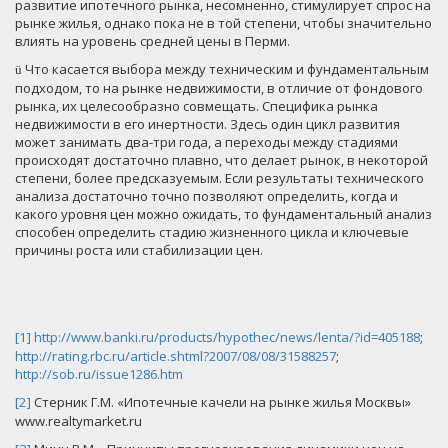
развитие ипотечного рынка, несомненно, стимулирует спрос на
рынке жилья, однако пока не в той степени, чтобы значительно
влиять на уровень средней цены в Перми.
Что касается выбора между техническим и фундаментальным
ü
подходом, то на рынке недвижимости, в отличие от фондового
рынка, их целесообразно совмещать. Специфика рынка
недвижимости в его инертности. Здесь один цикл развития
может занимать два-три года, а переходы между стадиями
происходят достаточно плавно, что делает рынок, в некоторой
степени, более предсказуемым. Если результаты технического
анализа достаточно точно позволяют определить, когда и
какого уровня цен можно ожидать, то фундаментальный анализ
способен определить стадию жизненного цикла и ключевые
причины роста или стабилизации цен.
[1]
http://www.banki.ru/products/hypothec/news/lenta/?id=405188
;
http://rating.rbc.ru/article.shtml?2007/08/08/31588257
;
http://sob.ru/issue1286.htm
[2]
Стерник Г.М. «Ипотечные качели на рынке жилья Москвы»
www
.
realtymarket
.
ru