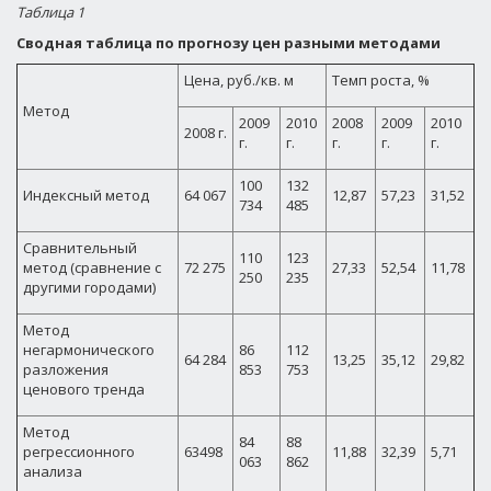
Таблица 1
Сводная таблица по прогнозу цен разными методами
Цена, руб./кв. м
Темп роста, %
Метод
2009
2010
2008
2009
2010
2008 г.
г.
г.
г.
г.
г.
100
132
Индексный метод
64 067
12,87
57,23
31,52
734
485
Сравнительный
110
123
метод (сравнение с
72 275
27,33
52,54
11,78
250
235
другими городами)
Метод
негармонического
86
112
64 284
13,25
35,12
29,82
разложения
853
753
ценового тренда
Метод
84
88
регрессионного
63498
11,88
32,39
5,71
063
862
анализа