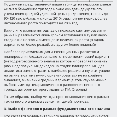
По данным представленной выше таблицы на пермском рынке
жилья в ближайшие три года можно ожидать двукратного
увеличения средней удельной цены предложения, то есть до
90–120 тыс. руб./кв. м к концу 2010 года, причем период более
интенсивного роста приходится на 2009 год.
Важно, что разные методы дают похожую картину развития
рынка и различаются лишь сроком вступления в ту или иную
стадию (на несколько месяцев) и величиной роста (в одном
варианте он более резкий, а в другом более плавный).
Наиболее приемлемым для инвестиционных расчетов и
планирования бюджетов является пессимистический вариант
(метод регрессионного анализа), который позволяет снизить
риск недополучения доходов на стадии планирования. Для
аналитика важно отразить наиболее реалистичную ситуацию
на рынке, поэтому нужно ориентироваться не на крайние
значения, а на некий средний вариант (в этом случае можно
выбрать метод негармонического разложения ценового
тренда, автором которого является Г.М. Стерник)
Таким образом, выбор метода прогнозирования цен в рамках
технического анализа зависит от целей прогноза.
3. Выбор факторов в рамках фундаментального анализа
Что касается фундаментального анализа, то здесь изучаются