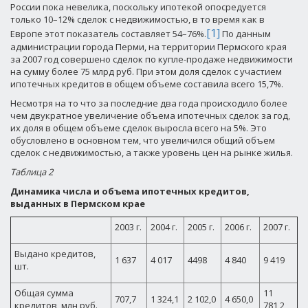
России пока невелика, поскольку ипотекой опосредуется
только 10–12% сделок с недвижимостью, в то время как в
[1]
Европе этот показатель составляет 54–76%.
По данным
администрации города Перми, на территории Пермского края
за 2007 год совершено сделок по купле-продаже недвижимости
на сумму более 75 млрд руб. При этом доля сделок с участием
ипотечных кредитов в общем объеме составила всего 15,7%.
Несмотря на то что за последние два года происходило более
чем двукратное увеличение объема ипотечных сделок за год,
их доля в общем объеме сделок выросла всего на 5%. Это
обусловлено в основном тем, что увеличился общий объем
сделок с недвижимостью, а также уровень цен на рынке жилья.
Таблица 2
Динамика числа и объема ипотечных кредитов,
выданных в Пермском крае
2003 г.
2004 г.
2005 г.
2006 г.
2007 г.
Выдано кредитов,
1 637
4 017
4498
4 840
9 419
шт.
Общая сумма
11
707,7
1 324,1
2 102,0
4 650,0
кредитов, млн руб.
781,2